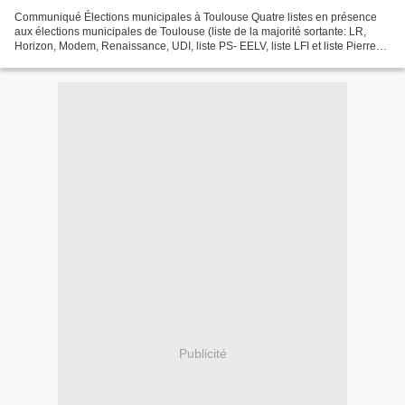
Communiqué Élections municipales à Toulouse Quatre listes en présence
aux élections municipales de Toulouse (liste de la majorité sortante: LR,
Horizon, Modem, Renaissance, UDI, liste PS- EELV, liste LFI et liste Pierre
Pezzin) ont fait des propositions...
Publicité