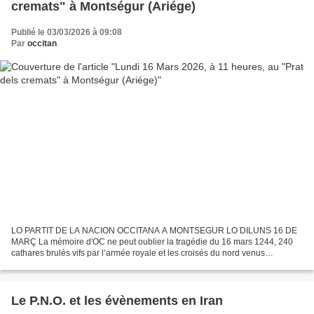
cremats" à Montségur (Ariége)
Publié le 03/03/2026 à 09:08
Par
occitan
LO PARTIT DE LA NACION OCCITANA A MONTSEGUR LO DILUNS 16 DE
MARÇ La mémoire d'OC ne peut oublier la tragédie du 16 mars 1244, 240
cathares brulés vifs par l’armée royale et les croisés du nord venus
conquérir notre terre par le fer et le feu . Lundi 16...
Le P.N.O. et les évènements en Iran