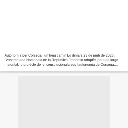
Autonomia per Corsega : un long camin Lo dimars 23 de junh de 2026,
l'Assemblada Nacionala de la Republica Francesa adoptèt, per una larga
majoritat, lo projècte de lei constitucionala sus l'autonomia de Corsega.
Aqueste projècte de lei reconeis la 'comunautat...