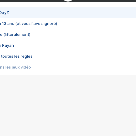
 DayZ
 a 13 ans (et vous l'avez ignoré)
e (littéralement)
im Rayan
 toutes les règles
s les jeux vidéo
us choquant de Rockstar ? - Le scandale BULLY
e plus moche de Steam
du RÊVE tourne au CAUCHEMAR
pendant 8 heures
it… à tort
umiliés par un jeu vidéo