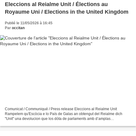
Eleccions al Reialme Unit / Élections au
Royaume Uni / Elections in the United Kingdom
Publié le 11/05/2026 à 16:45
Par
occitan
Comunicat / Communiqué / Press release Eleccions al Reialme Unit
Rampelem qu'Escòcia e lo País de Galas an obtengut del Reialme dich
"Unit" una devolucion que los dòta de parlaments amb d’amplas
competéncias. En seguida de las eleccions del 7 de mai,...