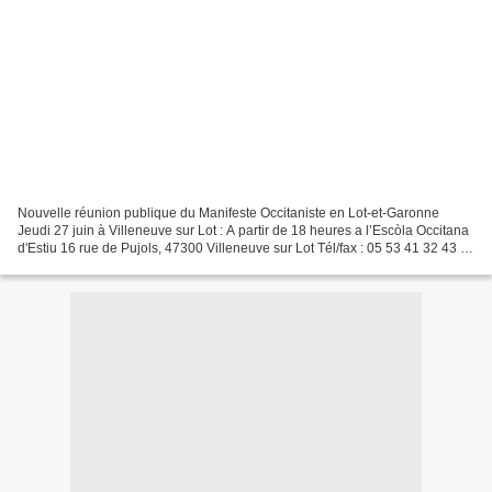
Nouvelle réunion publique du Manifeste Occitaniste en Lot-et-Garonne
Jeudi 27 juin à Villeneuve sur Lot : A partir de 18 heures a l’Escòla Occitana
d'Estiu 16 rue de Pujols, 47300 Villeneuve sur Lot Tél/fax : 05 53 41 32 43 E-
mail : eoe@wanadoo.fr 700...