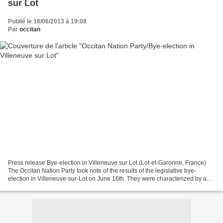
sur Lot
Publié le 18/06/2013 à 19:08
Par
occitan
Press release Bye-election in Villeneuve sur Lot (Lot-et-Garonne, France)
The Occitan Nation Party took note of the results of the legislative bye-
election in Villeneuve-sur-Lot on June 16th. They were characterized by a
strong abstention and the elimination...