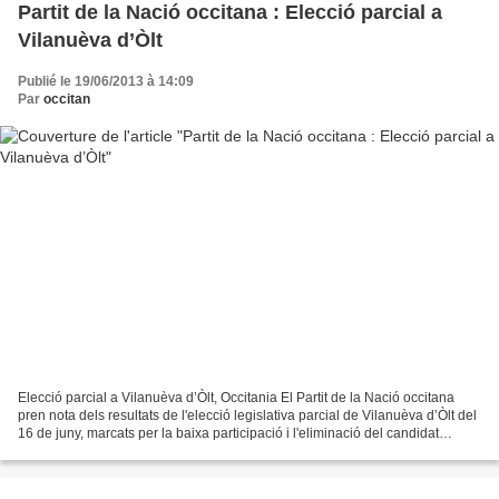
Partit de la Nació occitana : Elecció parcial a
Vilanuèva d’Òlt
Publié le 19/06/2013 à 14:09
Par
occitan
Elecció parcial a Vilanuèva d’Òlt, Occitania El Partit de la Nació occitana
pren nota dels resultats de l'elecció legislativa parcial de Vilanuèva d’Òlt del
16 de juny, marcats per la baixa participació i l'eliminació del candidat
socialista que condueix...