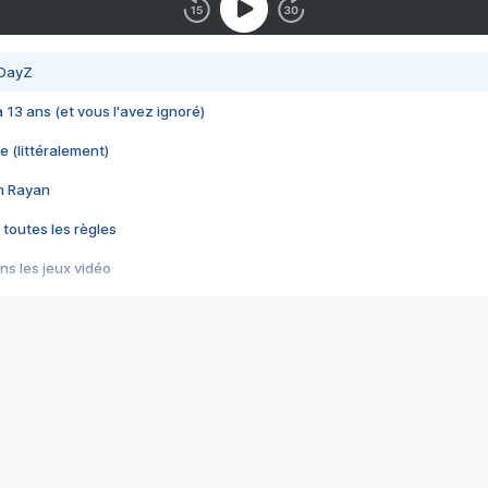
 DayZ
 a 13 ans (et vous l'avez ignoré)
e (littéralement)
im Rayan
 toutes les règles
s les jeux vidéo
us choquant de Rockstar ? - Le scandale BULLY
e plus moche de Steam
du RÊVE tourne au CAUCHEMAR
pendant 8 heures
it… à tort