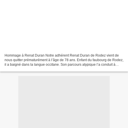
Hommage à Renat Duran Notre adhérent Renat Duran de Rodez vient de
nous quitter prématurément à l’âge de 78 ans. Enfant du faubourg de Rodez,
il a baigné dans la langue occitane. Son parcours atypique l’a conduit à
quitter l’école très tôt. Après avoir...