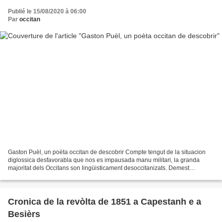
Publié le 15/08/2020 à 06:00
Par
occitan
Gaston Puèl, un poèta occitan de descobrir Compte tengut de la situacion
diglossica desfavorabla que nos es impausada manu militari, la granda
majoritat dels Occitans son lingüisticament desoccitanizats. Demest
aquestes, plan solide, d’unes cantaires,...
Cronica de la revòlta de 1851 a Capestanh e a
Besièrs