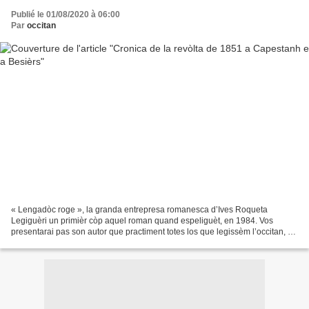
Publié le 01/08/2020 à 06:00
Par
occitan
« Lengadòc roge », la granda entrepresa romanesca d’Ives Roqueta
Legiguèri un primièr còp aquel roman quand espeliguèt, en 1984. Vos
presentarai pas son autor que practiment totes los que legissèm l’occitan, e
quitament lo pus joves d’entre nosaus, podèm...