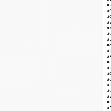
#P
#
#
#S
#A
#o
#L
#c
#i
#P
#C
#
#C
#C
#I
#c
#E
#C
#E