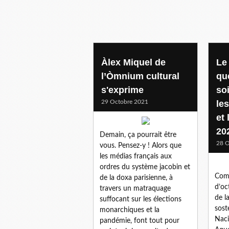
Àlex Miquel de
Le
l’Òmnium cultural
qu
s'exprime
so
29 Octobre 2021
les
et 
20
Demain, ça pourrait être
28 O
vous. Pensez-y ! Alors que
les médias français aux
ordres du système jacobin et
Comu
de la doxa parisienne, à
d’oc
travers un matraquage
de l
suffocant sur les élections
sost
monarchiques et la
Naci
pandémie, font tout pour