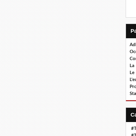
Ad
Oc
Co
La 
Le 
L'
Pr
Sta
#T
#T