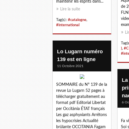
Aque
maintenir les esprits dans...
de 2
Lire la suite
FLN
vide
Tag(s) :
#catalogne
,
exam
#international
Li
Tag(s
)
,
#C
Lo Lugarn numéro
#int
139 est en ligne
11 Octobre 2021
La
SOMMAIRE du N° 139 de la
pr
revue Lo Lugarn 52 pages à
na
télécharger gratuitement au
6 Oc
format pdf Editorial Libertat
per Occitània ÉTAT français
Les gaz asphyxiants Arrêtons
les hypocrisies Actualité
Fa v
brûlante OCCITANIA Fagam
Soi 