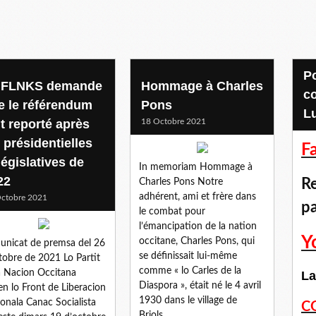
Pour accéder aux
 FLNKS demande
Hommage à Charles
c
e le référendum
Pons
L
it reporté après
18 Octobre 2021
 présidentielles
F
législatives de
In memoriam Hommage à
22
Re
Charles Pons Notre
adhérent, ami et frère dans
ctobre 2021
p
le combat pour
l’émancipation de la nation
Y
occitane, Charles Pons, qui
nicat de premsa del 26
se définissait lui-même
tobre de 2021 Lo Partit
comme « lo Carles de la
a Nacion Occitana
La
Diaspora », était né le 4 avril
en lo Front de Liberacion
1930 dans le village de
onala Canac Socialista
C
Briols...