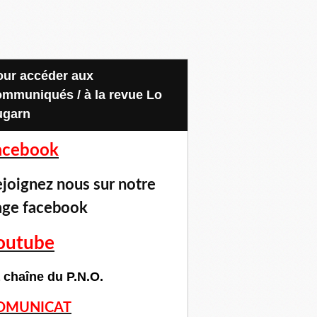
ommuniqués / à la revue Lo
ugarn
acebook
joignez nous sur notre
age facebook
outube
 chaîne du P.N.O.
OMUNICAT