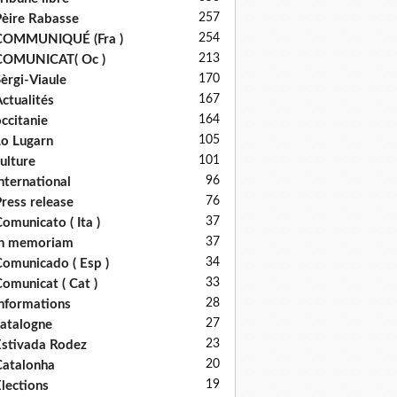
257
èire Rabasse
254
COMMUNIQUÉ (Fra )
213
COMUNICAT( Oc )
170
èrgi-Viaule
167
ctualités
164
ccitanie
105
o Lugarn
101
ulture
96
nternational
76
ress release
37
omunicato ( Ita )
37
in memoriam
34
omunicado ( Esp )
33
omunicat ( Cat )
28
nformations
27
atalogne
23
stivada Rodez
20
atalonha
19
lections