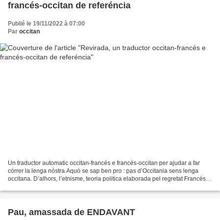
francés-occitan de referéncia
Publié le 19/11/2022 à 07:00
Par
occitan
Un traductor automatic occitan-francés e francés-occitan per ajudar a far
córrer la lenga nòstra Aquò se sap ben pro : pas d’Occitania sens lenga
occitana. D’alhors, l’etnisme, teoria politica elaborada pel regretat Francés
Fontan que defendèm al Lugarn...
Pau, amassada de ENDAVANT