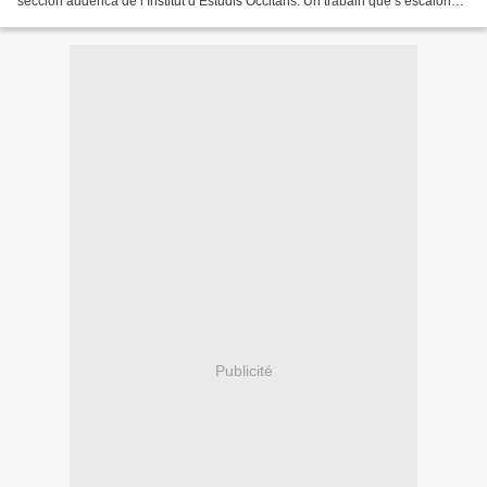
seccion audenca de l’Institut d’Estudis Occitans. Un trabalh que s’escalona
tot lo sanclame de l’annada. Sas...
Publicité