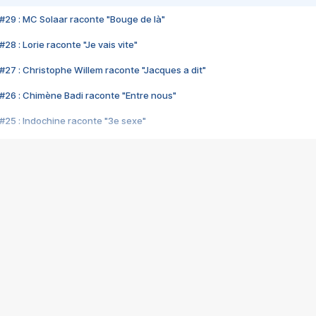
#29 : MC Solaar raconte "Bouge de là"
28 : Lorie raconte "Je vais vite"
#27 : Christophe Willem raconte "Jacques a dit"
#26 : Chimène Badi raconte "Entre nous"
#25 : Indochine raconte "3e sexe"
#24 : Zaho raconte "C'est chelou"
#23 : Patrick Bruel raconte "Au café des délices"
#22 : Kyo raconte "Le chemin"
#21 : Nolwenn Leroy raconte "Cassé"
#20 : Patrick Hernandez raconte "Born to be alive"
#19 : Lorie raconte "Près de moi"
#18 : Michael Jones raconte "A nos actes manqués" (avec Jean-Jacque