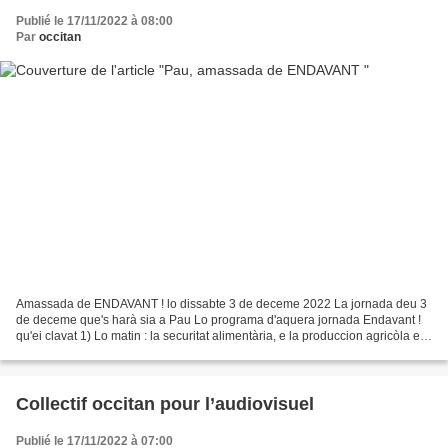
Publié le 17/11/2022 à 08:00
Par
occitan
Amassada de ENDAVANT ! lo dissabte 3 de deceme 2022 La jornada deu 3
de deceme que's harà sia a Pau Lo programa d'aquera jornada Endavant !
qu'ei clavat 1) Lo matin : la securitat alimentària, e la produccion agricòla e
alimentària de proximitat. Que...
Collectif occitan pour l’audiovisuel
Publié le 17/11/2022 à 07:00