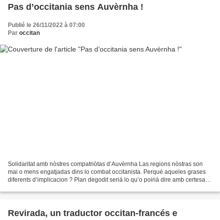
Pas d’occitania sens Auvèrnha !
Publié le 26/11/2022 à 07:00
Par
occitan
Solidaritat amb nòstres compatriòtas d’Auvèrnha Las regions nòstras son
mai o mens engatjadas dins lo combat occitanista. Perqué aqueles grases
diferents d’implicacion ? Plan degodit seriá lo qu’o poiriá dire amb certesa.
Pasmens se pòt benlèu avançar...
Revirada, un traductor occitan-francés e