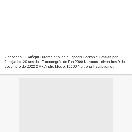
« agaches » Collòqui Euroregional dels Espacis Occitan e Catalan per
festejar los 20 ans de l’Eurocongrés de l’an 2000 Narbona - divendres 9 de
decembre de 2022 2 Av. André Mècle, 11100 Narbona Inscription et
renseignements : euroccat.tls@free.fr Tel....