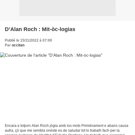
D’Alan Roch : Mit-òc-logias
Publié le 15/11/2022 à 07:00
Par
occitan
Encara e totjorn Alan Roch jògla amb los mots Primièrament e abans causa
autra, çò que me sembla onèste es de saludar tot lo trabalh fach per la