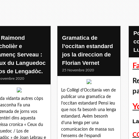
Pour accéder aux
 Raimond
Gramatica de
c
cholièr e
l’occitan estandard
L
amenç Serveau :
jos la direccion de
ux du Languedoc
Florian Vernet
F
Los de Lengadòc.
25 Novembre 2020
Novembre 2020
Re
p
Lo Collègi d’Occitania ven de
publicar una gramatica de
ida vidanta autres còps
l’occitan estandard Pensi ieu
Y
asconha Fa una
que nos fa besonh una lenga
zenada de jorns vos
estandard. Avèm besonh
entèri dins aquesta
La
d’una lenga per una
issa cronica « Ceux du
comunicacion de massa sus
uedoc / Los de
C
l’ensems de l’espandi
adòc » de Joan Lebrau e