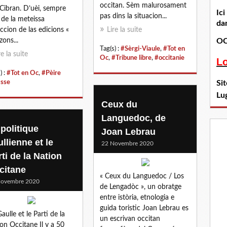
occitan. Sèm malurosament
Cibran. D’uèi, sempre
Ic
pas dins la situacion...
t de la meteissa
dan
eccion de las edicions «
Lire la suite
zons...
OC
Tag(s) :
#Sèrgi-Viaule
,
#Tot en
re la suite
Oc
,
#Tribune libre
,
#occitanie
L
) :
#Tot en Oc
,
#Pèire
sse
Si
Lu
Ceux du
Languedoc, de
 politique
Joan Lebrau
llienne et le
22 Novembre 2020
ti de la Nation
citane
« Ceux du Languedoc / Los
Novembre 2020
de Lengadòc », un obratge
entre istòria, etnologia e
guida toristic Joan Lebrau es
aulle et le Parti de la
un escrivan occitan
on Occitane Il y a 50