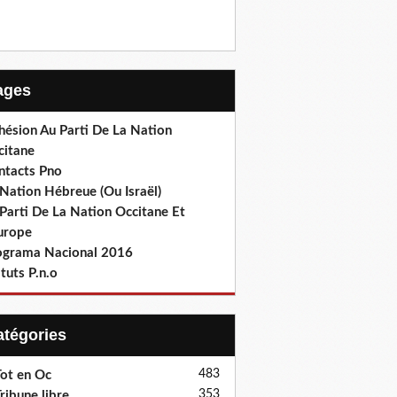
Pages
hésion Au Parti De La Nation
citane
ntacts Pno
Nation Hébreue (Ou Israël)
Parti De La Nation Occitane Et
europe
ograma Nacional 2016
tuts P.n.o
Catégories
483
ot en Oc
353
ribune libre