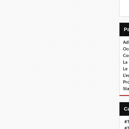
Ad
Oc
Co
La 
Le 
L'
Pr
Sta
#T
#T