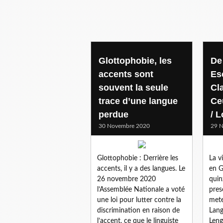
Glottophobie, les
De
accents sont
Es
souvent la seule
Cl
trace d’une langue
Ce
perdue
/ 
30 Novembre 2020
29 
Glottophobie : Derrière les
La v
accents, il y a des langues. Le
en G
26 novembre 2020
quin
l’Assemblée Nationale a voté
pres
une loi pour lutter contre la
mete
discrimination en raison de
Lang
l’accent, ce que le linguiste
Leng