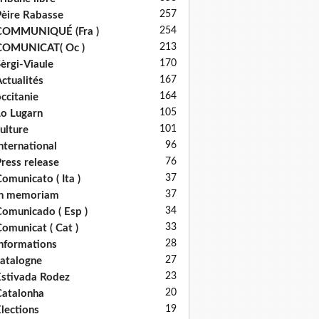
257
èire Rabasse
254
COMMUNIQUÉ (Fra )
213
COMUNICAT( Oc )
170
èrgi-Viaule
167
ctualités
164
ccitanie
105
o Lugarn
101
ulture
96
nternational
76
ress release
37
omunicato ( Ita )
37
in memoriam
34
omunicado ( Esp )
33
omunicat ( Cat )
28
nformations
27
atalogne
23
stivada Rodez
20
atalonha
19
lections