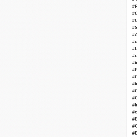
#P
#
#
#S
#A
#o
#L
#c
#i
#P
#C
#
#C
#C
#I
#c
#E
#C
#E