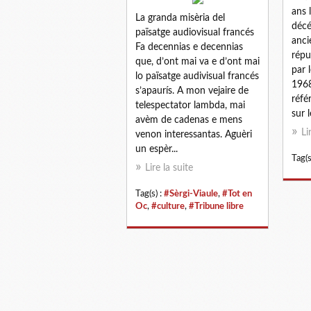
ans 
La granda misèria del
décé
païsatge audiovisual francés
anci
Fa decennias e decennias
répu
que, d’ont mai va e d’ont mai
par 
lo païsatge audivisual francés
1968,
s’apaurís. A mon vejaire de
réfé
telespectator lambda, mai
sur l
avèm de cadenas e mens
Li
venon interessantas. Aguèri
un espèr...
Tag(s
Lire la suite
Tag(s) :
#Sèrgi-Viaule
,
#Tot en
Oc
,
#culture
,
#Tribune libre