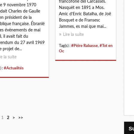
francofòne del Carcassés.
le 9 novembre 1970
Nasquèt en 1891 a Mos.
dait Charles de Gaulle
Amic d’Enric Batalha, de Joë
en président de la
Bosquet e de Fransesc
blique française. Ébranlé
Jammes, es mai que mai...
les évènements de mai
Lire la suite
 il avait fait du
rendum du 27 avril 1969
Tag(s) :
#Pèire Rabasse
,
#Tot en
e projet de...
Oc
re la suite
) :
#Actualités
1
2
>
>>