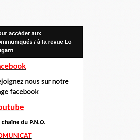
ommuniqués / à la revue Lo
ugarn
acebook
joignez nous sur notre
age facebook
outube
 chaîne du P.N.O.
OMUNICAT