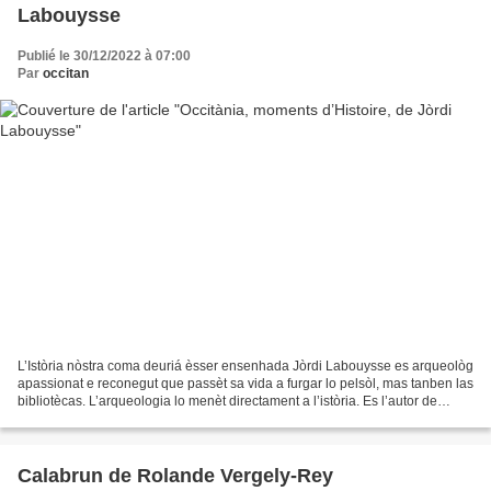
Labouysse
Publié le 30/12/2022 à 07:00
Par
occitan
L’Istòria nòstra coma deuriá èsser ensenhada Jòrdi Labouysse es arqueològ
apassionat e reconegut que passèt sa vida a furgar lo pelsòl, mas tanben las
bibliotècas. L’arqueologia lo menèt directament a l’istòria. Es l’autor de
mantuns libres, articles...
Calabrun de Rolande Vergely-Rey