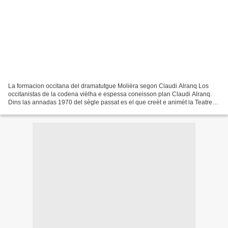
La formacion occitana del dramatutgue Molièra segon Claudi Alranq Los
occitanistas de la codena vièlha e espessa coneisson plan Claudi Alranq.
Dins las annadas 1970 del sègle passat es el que creèt e animèt la Teatre
de la Carrièra que foguèt una tropa...