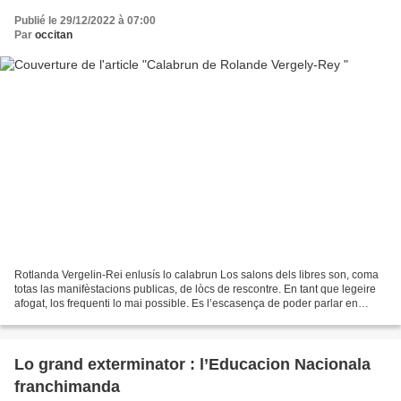
Publié le 29/12/2022 à 07:00
Par
occitan
Rotlanda Vergelin-Rei enlusís lo calabrun Los salons dels libres son, coma
totas las manifèstacions publicas, de lòcs de rescontre. En tant que legeire
afogat, los frequenti lo mai possible. Es l’escasença de poder parlar en
dirècte amb los autors. Cèrtas,...
Lo grand exterminator : l’Educacion Nacionala
franchimanda