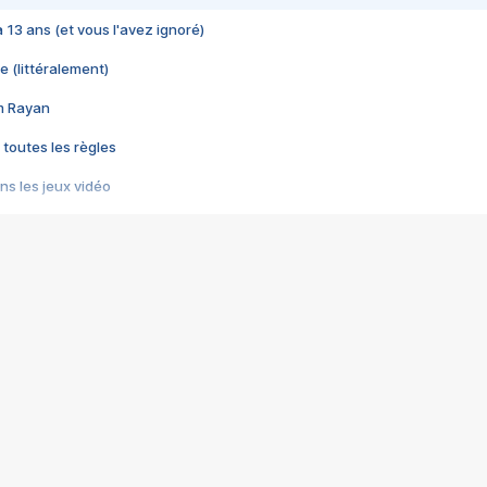
 a 13 ans (et vous l'avez ignoré)
e (littéralement)
im Rayan
 toutes les règles
s les jeux vidéo
us choquant de Rockstar ? - Le scandale BULLY
e plus moche de Steam
du RÊVE tourne au CAUCHEMAR
pendant 8 heures
it… à tort
umiliés par un jeu vidéo
ire - Final Fantasy 8