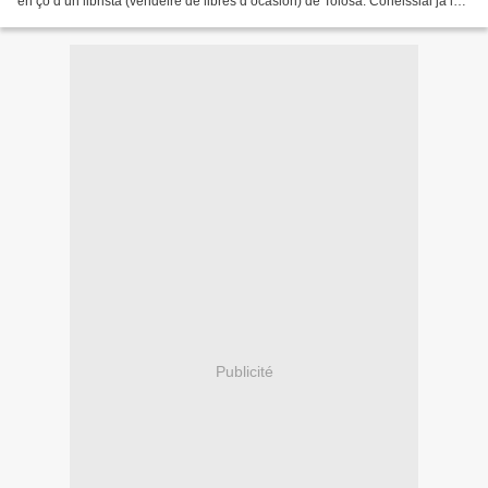
en çò d’un librista (vendeire de libres d’ocasion) de Tolosa. Coneissiái ja lo
militant anarquista...
Publicité