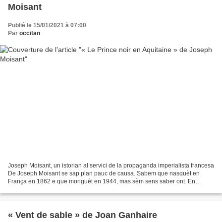
Moisant
Publié le 15/01/2021 à 07:00
Par
occitan
Joseph Moisant, un istorian al servici de la propaganda imperialista francesa
De Joseph Moisant se sap plan pauc de causa. Sabem que nasquèt en
França en 1862 e que moriguèt en 1944, mas sèm sens saber ont. En
furgant plan sus la « telaranha » ai descobèrt...
« Vent de sable » de Joan Ganhaire