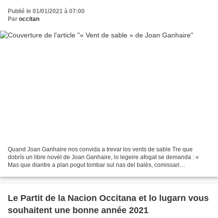
Publié le 01/01/2021 à 07:00
Par
occitan
Quand Joan Ganhaire nos convida a trevar los vents de sable Tre que
dobrís un libre novèl de Joan Ganhaire, lo legeire afogat se demanda : «
Mas que diantre a plan pogut tombar sul nas del balès, comissari
Darnaudguilhem ? ». Perque lo legeire costumièr...
Le Partit de la Nacion Occitana et lo lugarn vous
souhaitent une bonne année 2021