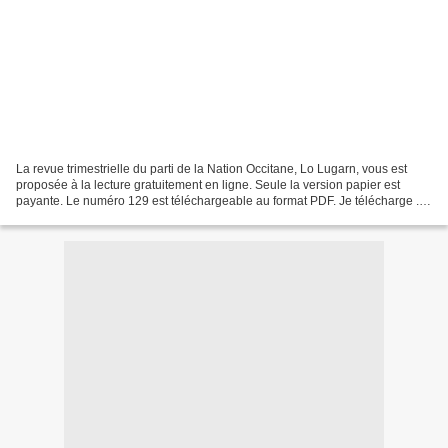
La revue trimestrielle du parti de la Nation Occitane, Lo Lugarn, vous est
proposée à la lecture gratuitement en ligne. Seule la version papier est
payante. Le numéro 129 est téléchargeable au format PDF. Je télécharge .
Ci dessous l'éditorial en Français...