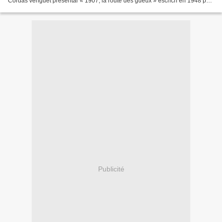
Còrdas venguèt presentar « 1907, la route des gueux » escrich en 1948 per
son paire, Leon Còrdas. O faguèt...
Publicité