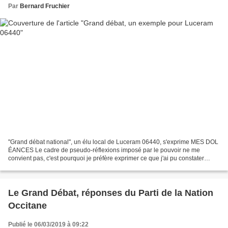
Par
Bernard Fruchier
"Grand débat national", un élu local de Luceram 06440, s'exprime MES DOL
ÉANCES Le cadre de pseudo-réflexions imposé par le pouvoir ne me
convient pas, c'est pourquoi je préfère exprimer ce que j'ai pu constater
personnellement. Ces propositions s'appuient...
Le Grand Débat, réponses du Parti de la Nation
Occitane
Publié le 06/03/2019 à 09:22