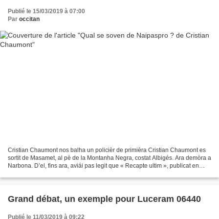
Publié le 15/03/2019 à 07:00
Par
occitan
Cristian Chaumont nos balha un policièr de primièra Cristian Chaumont es
sortit de Masamet, al pè de la Montanha Negra, costat Albigés. Ara demòra a
Narbona. D’el, fins ara, aviái pas legit que « Recapte ultim », publicat en
2015 e « Roges nivolasses...
Grand débat, un exemple pour Luceram 06440
Publié le 11/03/2019 à 09:22