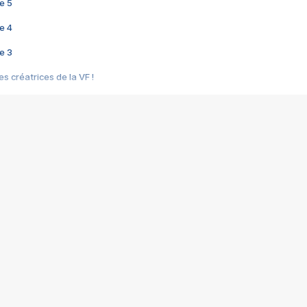
e 5
e 4
e 3
s créatrices de la VF !
e 2
e 1
e Mektoub My Love arrive enfin ! Rencontre avec Shaïn Boumedine et Sal
i : après Toni en famille
elle réalise le bouleversant Dites lui que je l'aime
ais ! Rencontre autour de Vie privée de Rebecca Zlotowski
 de Marguerite, Grave... Rencontre avec Ella Rumpf
 Les Rêveurs, un film intime sur la santé mentale
a avec un film sur le mouvement des Gilets jaunes