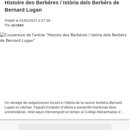
Histoire des Berbères / Istòria dels Berbèrs de
Bernard Lugan
Publié le 01/02/2021 à 07:00
Par
occitan
Un obratge de vulgarizacion tocant a l’istòria de la nacion berbèra Bernard
Lugan es istorian. Faguèt d’estudis d’istòria e presentèt mantunas tèsis
universitàrias. Amb aquò intervenguèt un temps al Collègi Interarmadas de
defensa e tanben a l’Institut...