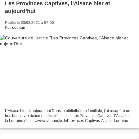
Les Provinces Captives, l’Alsace hier et
aujourd’hui
Publié le 03/02/2021 à 07:00
Par
occitan
L’Alsace hier et aujourd’hui Dans la bibliothèque familiale, j’ai récupéré un
très beau livre richement illustré, intitulé Les Provinces Captives, l’Alsace et
la Lorraine ( https://www.abebooks.fr/Provinces-Captives-Alsace-Lorraine-
SIrven-TOULOUSE/982982393/bd...