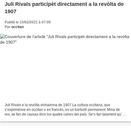
Juli Rivals participèt directament a la revòlta de
1907
Publié le 15/02/2021 à 07:00
Par
occitan
Juli Rivals e la revòlta vinhairona de 1907 La cultura occitana, que
s’exprimèsse en occitan o en francés, es un borbolh permanent. Mina de
res, se fan de causas dins los quatre caires del país. Se’n fan talament qu’es
malaisit de se téner al corrent...