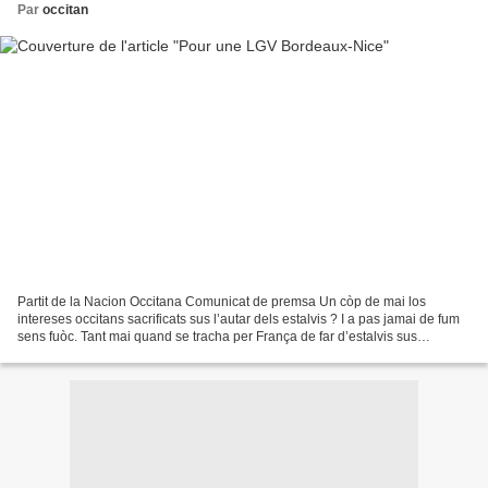
Par
occitan
Partit de la Nacion Occitana Comunicat de premsa Un còp de mai los
intereses occitans sacrificats sus l’autar dels estalvis ? I a pas jamai de fum
sens fuòc. Tant mai quand se tracha per França de far d’estalvis sus
l’esquina d’Occitània. Aquò se sap...