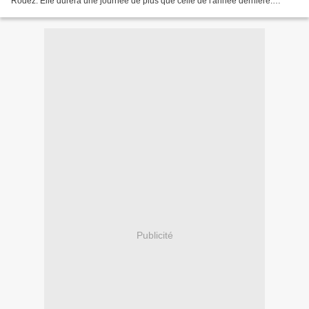
Rodez. Elle durera une journée de plus que celle de l'année dernière.
Toutes les régions d'Occitanie...
Publicité