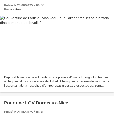
Publié le 23/06/2025 à 06:00
Par
occitan
Deplorabla manca de solidaritat sus la planeta d’ovalia Lo rugbi tomba pauc
a cha pauc dins los travèrses del fotbòl. A bèlis paucs passam del monde de
l’espòrt amator a l’espelida d’entrepresas gròssas d’espectacles. Sèm
passats del recampament popular,...
Pour une LGV Bordeaux-Nice
Publié le 21/06/2025 à 06:40