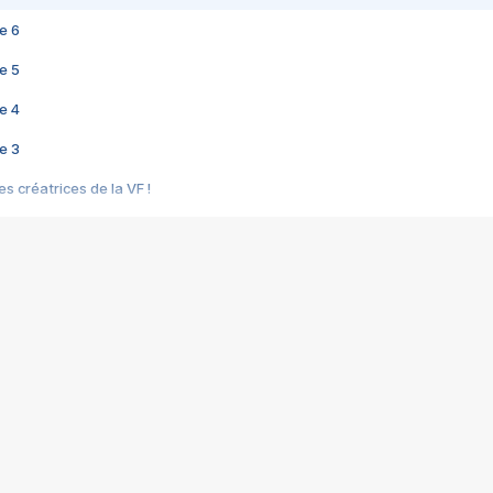
e 6
e 5
e 4
e 3
s créatrices de la VF !
e 2
e 1
e Mektoub My Love arrive enfin ! Rencontre avec Shaïn Boumedine et Sal
i : après Toni en famille
elle réalise le bouleversant Dites lui que je l'aime
ais ! Rencontre autour de Vie privée de Rebecca Zlotowski
 de Marguerite, Grave... Rencontre avec Ella Rumpf