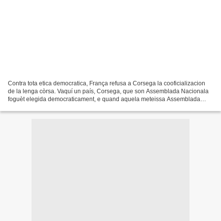
Contra tota etica democratica, França refusa a Corsega la cooficializacion
de la lenga còrsa. Vaquí un país, Corsega, que son Assemblada Nacionala
foguèt elegida democraticament, e quand aquela meteissa Assemblada
decidís a l’unanimitat d’una politica...