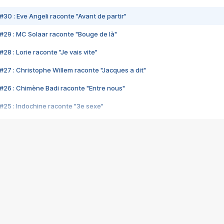
#30 : Eve Angeli raconte "Avant de partir"
#29 : MC Solaar raconte "Bouge de là"
28 : Lorie raconte "Je vais vite"
#27 : Christophe Willem raconte "Jacques a dit"
#26 : Chimène Badi raconte "Entre nous"
#25 : Indochine raconte "3e sexe"
#24 : Zaho raconte "C'est chelou"
#23 : Patrick Bruel raconte "Au café des délices"
#22 : Kyo raconte "Le chemin"
#21 : Nolwenn Leroy raconte "Cassé"
#20 : Patrick Hernandez raconte "Born to be alive"
#19 : Lorie raconte "Près de moi"