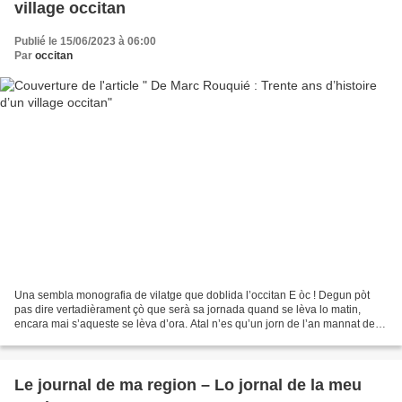
village occitan
Publié le 15/06/2023 à 06:00
Par
occitan
Una sembla monografia de vilatge que doblida l’occitan E òc ! Degun pòt
pas dire vertadièrament çò que serà sa jornada quand se lèva lo matin,
encara mai s’aqueste se lèva d’ora. Atal n’es qu’un jorn de l’an mannat de
2022, alara que travèrsi la bona...
Le journal de ma region – Lo jornal de la meu