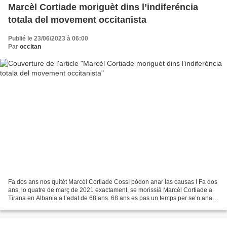
Marcèl Cortiade moriguèt dins l’indiferéncia
totala del movement occitanista
Publié le 23/06/2023 à 06:00
Par
occitan
Fa dos ans nos quitèt Marcèl Cortiade Cossí pòdon anar las causas ! Fa dos
ans, lo quatre de març de 2021 exactament, se morissiá Marcèl Cortiade a
Tirana en Albania a l’edat de 68 ans. 68 ans es pas un temps per se’n anar.
Ma Paura maire auriá dich qu’èra...