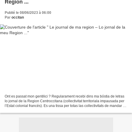
Region ...
Publié le 08/06/2023 à 06:00
Par
occitan
Ont es passat mon gentilici ? Regularament recebi dins ma bóstia de letras
lo jornal de la Region Centroccitana (collectivitat territoriala impausada per
l’Estat colonial francés). Es una tissa per totas las collectivitats de mandar un
jornal de restitucion...