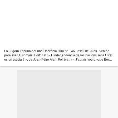
Lo Lugarn Tribuna per una Occitània liura N° 146 - estiu de 2023 - ven de
paréisser Al somari : Editorial : « L’independéncia de las nacions sens Estat
es un utopia ? », de Joan-Pèire Alari. Politica : - « J’aurais voulu », de Bernat
Fruchièr. - « Bilan...