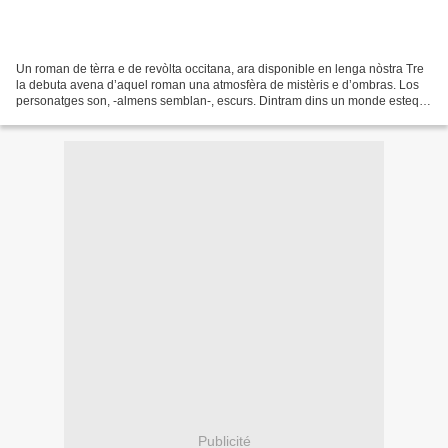
Un roman de tèrra e de revòlta occitana, ara disponible en lenga nòstra Tre
la debuta avena d’aquel roman una atmosfèra de mistèris e d’ombras. Los
personatges son, -almens semblan-, escurs. Dintram dins un monde estequit
ont las gents naulejan entre...
Publicité