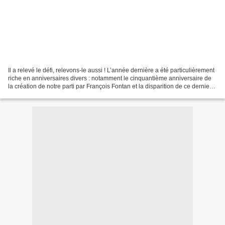
Il a relevé le défi, relevons-le aussi ! L’année dernière a été particulièrement
riche en anniversaires divers : notamment le cinquantième anniversaire de
la création de notre parti par François Fontan et la disparition de ce dernier
en 1979. Nous arrivons...