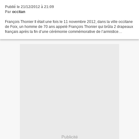
Publié le 21/12/2012 à 21:09
Par
occitan
François Thonier Il était une fois le 11 novembre 2012, dans la ville occitane
de Foix, un homme de 70 ans appelé François Thonier qui brûla 2 drapeaux
français après la fin d’une cérémonie commémorative de l’armistice
marquant la fin de la 1ère guerre...
Publicité