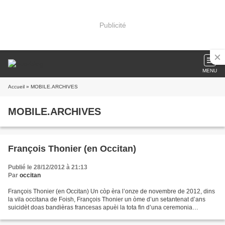
Publicité
MENU
Accueil
» MOBILE.ARCHIVES
MOBILE.ARCHIVES
François Thonier (en Occitan)
Publié le 28/12/2012 à 21:13
Par
occitan
François Thonier (en Occitan) Un còp èra l’onze de novembre de 2012, dins
la vila occitana de Foish, François Thonier un òme d’un setantenat d’ans
suicidèt doas bandièras francesas apuèi la tota fin d’una ceremonia
comemorativa de l’armistici marquant...