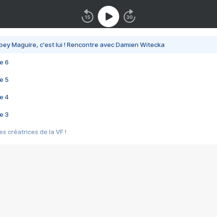
bey Maguire, c'est lui ! Rencontre avec Damien Witecka
e 6
e 5
e 4
e 3
s créatrices de la VF !
e 2
e 1
e Mektoub My Love arrive enfin ! Rencontre avec Shaïn Boumedine et Sal
i : après Toni en famille