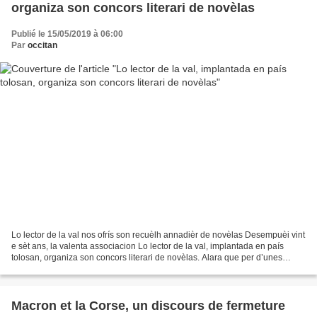
organiza son concors literari de novèlas
Publié le 15/05/2019 à 06:00
Par
occitan
Lo lector de la val nos ofrís son recuèlh annadièr de novèlas Desempuèi vint
e sèt ans, la valenta associacion Lo lector de la val, implantada en país
tolosan, organiza son concors literari de novèlas. Alara que per d’unes
concors sol un tèma es prepausat,...
Macron et la Corse, un discours de fermeture