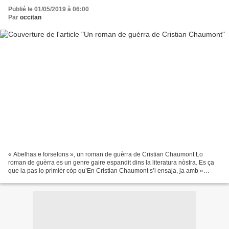
Publié le 01/05/2019 à 06:00
Par
occitan
« Abelhas e forselons », un roman de guèrra de Cristian Chaumont Lo
roman de guèrra es un genre gaire espandit dins la literatura nòstra. Es ça
que la pas lo primièr còp qu’En Cristian Chaumont s’i ensaja, ja amb «
Recapte ultim », paregut en 2015, nos...