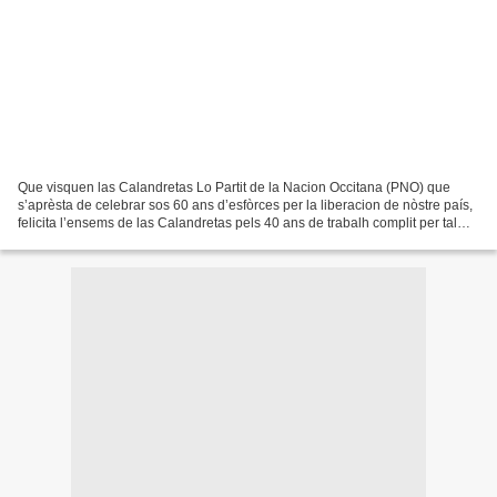
Que visquen las Calandretas Lo Partit de la Nacion Occitana (PNO) que
s’aprèsta de celebrar sos 60 ans d’esfòrces per la liberacion de nòstre país,
felicita l’ensems de las Calandretas pels 40 ans de trabalh complit per tal
d’assegurar un ensenhament...