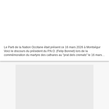
Le Parti de la Nation Occitane était présent ce 16 mars 2026 à Montségur
Voici le discours du président du P.N.O. (Felip Bonnet) lors de la
commémoration du martyre des cathares au "prat dels cremats" le 16 mars
1244 au pied du château de Montségur où...