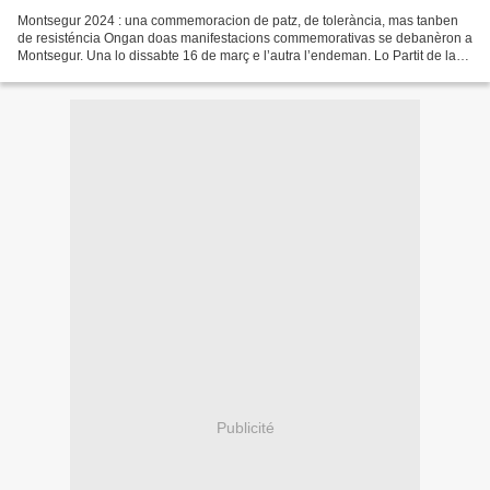
Montsegur 2024 : una commemoracion de patz, de tolerància, mas tanben
de resisténcia Ongan doas manifestacions commemorativas se debanèron a
Montsegur. Una lo dissabte 16 de març e l’autra l’endeman. Lo Partit de la
Nacion Occitana èra present a las doas....
Publicité