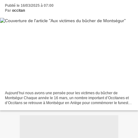
Publié le 16/03/2025 à 07:00
Par
occitan
Aujourd’hui nous avons une pensée pour les victimes du bûcher de
Montségur Chaque année le 16 mars, un nombre important d’Occitanes et
d’Occitans se retrouve à Montségur en Ariège pour commémorer le funeste
bûcher qui, le 16 mars 1244, fît entre 215 et...