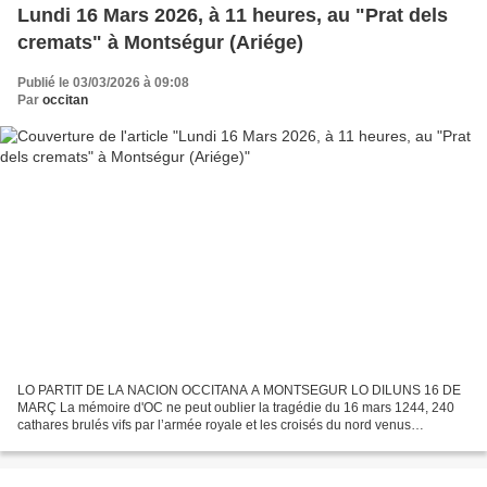
Lundi 16 Mars 2026, à 11 heures, au "Prat dels
cremats" à Montségur (Ariége)
Publié le 03/03/2026 à 09:08
Par
occitan
LO PARTIT DE LA NACION OCCITANA A MONTSEGUR LO DILUNS 16 DE
MARÇ La mémoire d'OC ne peut oublier la tragédie du 16 mars 1244, 240
cathares brulés vifs par l’armée royale et les croisés du nord venus
conquérir notre terre par le fer et le feu . Lundi 16...