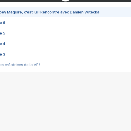
bey Maguire, c'est lui ! Rencontre avec Damien Witecka
e 6
e 5
e 4
e 3
s créatrices de la VF !
e 2
e 1
e Mektoub My Love arrive enfin ! Rencontre avec Shaïn Boumedine et Sal
i : après Toni en famille
elle réalise le bouleversant Dites lui que je l'aime
ais ! Rencontre autour de Vie privée de Rebecca Zlotowski