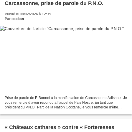
Carcassonne, prise de parole du P.N.O.
Publié le 08/02/2026 à 12:35
Par
occitan
Prise de parole de F. Bonnet à la manifestation de Carcassonne Adishatz, Je
vous remercie d’avoir répondu à l’appel de País Nòstre. En tant que
président du P.N.O., Parti de la Nation Occitane, je vous remercie d’être
venus aujourd’hui défendre notre...
« Châteaux cathares » contre « Forteresses