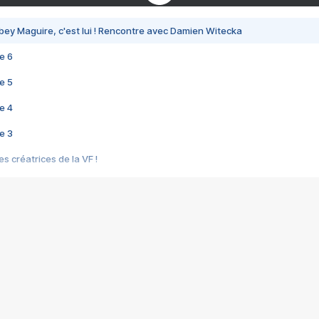
bey Maguire, c'est lui ! Rencontre avec Damien Witecka
e 6
e 5
e 4
e 3
s créatrices de la VF !
e 2
e 1
e Mektoub My Love arrive enfin ! Rencontre avec Shaïn Boumedine et Sal
i : après Toni en famille
elle réalise le bouleversant Dites lui que je l'aime
ais ! Rencontre autour de Vie privée de Rebecca Zlotowski