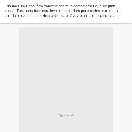
Tribuna liura L’esquèrra francesa contra la democracia Lo 15 de junh
passat, l’esquèrra francesa davalèt per carrièra per manifestar « contra la
pujada electorala de l’extrèma drecha ». Avètz plan legit « contra una
pujada electorala ». Adoncas se trachava...
Publicité