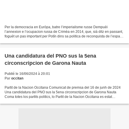
Per la democracia en Euròpa, batre l’imperialisme russe Dempuèi
l’annexion e l’ocupacion russa de Crimèa en 2014, que, siá ditz en passant,
foguèt un pas important per Potín dins sa politica de reconquista de l’espaci
ex-sovietic, lo dictator rus contunha...
Una candidatura del PNO sus la 5ena
circonscripcion de Garona Nauta
Publié le 16/06/2024 à 20:01
Par
occitan
Partit de la Nacion Occitana Comunicat de premsa del 16 de junh de 2024
Una candidatura del PNO sus la 5ena circonscripcion de Garona Nauta
Coma totes los partits politics, lo Partit de la Nacion Occitana es estat
susprés per la dissolucion gaire prevesibla...