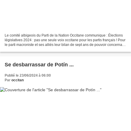
Le comité albigeois du Parti de la Nation Occitane communique : Élections
législatives 2024 : pas une seule voix occitane pour les partis français ! Pour
le parti macroniste et ses alliés leur bilan de sept ans de pouvoir concernant
la décolonizacion,...
Se desbarrassar de Potín ...
Publié le 23/06/2024 à 06:00
Par
occitan