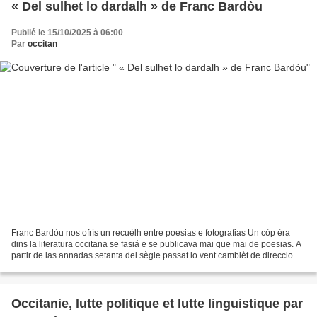
« Del sulhet lo dardalh » de Franc Bardòu
Publié le 15/10/2025 à 06:00
Par
occitan
Franc Bardòu nos ofrís un recuèlh entre poesias e fotografias Un còp èra
dins la literatura occitana se fasiá e se publicava mai que mai de poesias. A
partir de las annadas setanta del sègle passat lo vent cambièt de direccion.
La pròsa prenguèt lo dessús....
Occitanie, lutte politique et lutte linguistique par