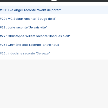
#30 : Eve Angeli raconte "Avant de partir"
#29 : MC Solaar raconte "Bouge de là"
28 : Lorie raconte "Je vais vite"
#27 : Christophe Willem raconte "Jacques a dit"
#26 : Chimène Badi raconte "Entre nous"
#25 : Indochine raconte "3e sexe"
#24 : Zaho raconte "C'est chelou"
#23 : Patrick Bruel raconte "Au café des délices"
#22 : Kyo raconte "Le chemin"
#21 : Nolwenn Leroy raconte "Cassé"
#20 : Patrick Hernandez raconte "Born to be alive"
#19 : Lorie raconte "Près de moi"