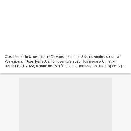
C'est bientôt le 8 novembre ! On vous attend. Lo 8 de novembre se sarra !
Vos esperam Joan Pèire Alari 8 novembre 2025 Hommage à Christian
Rapin (1931-2022) à partir de 15 h à l’Espace Tannerie, 20 rue Cajarc, Agen
dans le cadre de la Quinzaine occitane...