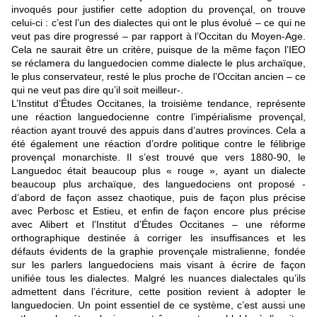
invoqués pour justifier cette adoption du provençal, on trouve
celui-ci : c’est l’un des dialectes qui ont le plus évolué – ce qui ne
veut pas dire progressé – par rapport à l’Occitan du Moyen-Age.
Cela ne saurait être un critère, puisque de la même façon l’IEO
se réclamera du languedocien comme dialecte le plus archaïque,
le plus conservateur, resté le plus proche de l’Occitan ancien – ce
qui ne veut pas dire qu’il soit meilleur-.
L’Institut d’Études Occitanes, la troisième tendance, représente
une réaction languedocienne contre l’impérialisme provençal,
réaction ayant trouvé des appuis dans d’autres provinces. Cela a
été également une réaction d’ordre politique contre le félibrige
provençal monarchiste. Il s’est trouvé que vers 1880-90, le
Languedoc était beaucoup plus « rouge », ayant un dialecte
beaucoup plus archaïque, des languedociens ont proposé -
d’abord de façon assez chaotique, puis de façon plus précise
avec Perbosc et Estieu, et enfin de façon encore plus précise
avec Alibert et l’Institut d’Études Occitanes – une réforme
orthographique destinée à corriger les insuffisances et les
défauts évidents de la graphie provençale mistralienne, fondée
sur les parlers languedociens mais visant à écrire de façon
unifiée tous les dialectes. Malgré les nuances dialectales qu’ils
admettent dans l’écriture, cette position revient à adopter le
languedocien. Un point essentiel de ce système, c’est aussi une