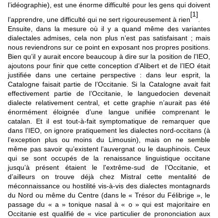
l’idéographie), est une énorme difficulté pour les gens qui doivent
[1]
l’apprendre, une difficulté qui ne sert rigoureusement à rien
.
Ensuite, dans la mesure où il y a quand même des variantes
dialectales admises, cela non plus n’est pas satisfaisant ; mais
nous reviendrons sur ce point en exposant nos propres positions.
Bien qu’il y aurait encore beaucoup à dire sur la position de l’IEO,
ajoutons pour finir que cette conception d’Alibert et de l’IEO était
justifiée dans une certaine perspective : dans leur esprit, la
Catalogne faisait partie de l’Occitanie. Si la Catalogne avait fait
effectivement partie de l’Occitanie, le languedocien devenait
dialecte relativement central, et cette graphie n’aurait pas été
énormément éloignée d’une langue unifiée comprenant le
catalan. Et il est tout-à-fait symptomatique de remarquer que
dans l’IEO, on ignore pratiquement les dialectes nord-occitans (à
l’exception plus ou moins du Limousin), mais on ne semble
même pas savoir qu’existent l’auvergnat ou le dauphinois. Ceux
qui se sont occupés de la renaissance linguistique occitane
jusqu’à présent étaient le l'extrême-sud de l’Occitanie, et
d’ailleurs on trouve déjà chez Mistral cette mentalité de
méconnaissance ou hostilité vis-à-vis des dialectes montagnards
du Nord ou même du Centre (dans le « Trésor du Félibrige », le
passage du « a » tonique nasal à « o » qui est majoritaire en
Occitanie est qualifié de « vice particulier de prononciation aux