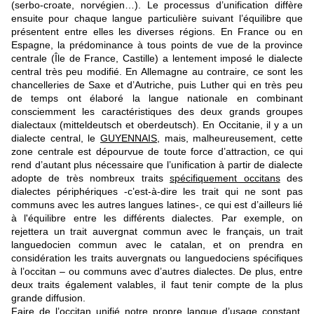
(serbo-croate, norvégien…). Le processus d’unification diffère
ensuite pour chaque langue particulière suivant l’équilibre que
présentent entre elles les diverses régions. En France ou en
Espagne, la prédominance à tous points de vue de la province
centrale (Île de France, Castille) a lentement imposé le dialecte
central très peu modifié. En Allemagne au contraire, ce sont les
chancelleries de Saxe et d’Autriche, puis Luther qui en très peu
de temps ont élaboré la langue nationale en combinant
consciemment les caractéristiques des deux grands groupes
dialectaux (mitteldeutsch et oberdeutsch). En Occitanie, il y a un
dialecte central, le
GUYENNAIS
, mais, malheureusement, cette
zone centrale est dépourvue de toute force d’attraction, ce qui
rend d’autant plus nécessaire que l’unification à partir de dialecte
adopte de très nombreux traits
spécifiquement occitans
des
dialectes périphériques -c’est-à-dire les trait qui ne sont pas
communs avec les autres langues latines-, ce qui est d’ailleurs lié
à l'équilibre entre les différents dialectes. Par exemple, on
rejettera un trait auvergnat commun avec le français, un trait
languedocien commun avec le catalan, et on prendra en
considération les traits auvergnats ou languedociens spécifiques
à l’occitan – ou communs avec d’autres dialectes. De plus, entre
deux traits également valables, il faut tenir compte de la plus
grande diffusion.
Faire de l’occitan unifié notre propre langue d’usage constant,