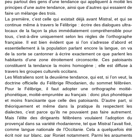
peu partout des gens d’une tendance qui appliquent à moitié les
principes d’une autre tendance, ainsi que d’autres qui essaient de
faire un mélange des trois.
La première, c’est celle qui existait déjà avant Mistral, et qui se
continue même à travers le Félibrige : écrire des dialogues ultra-
locaux de la façon la plus immédiatement compréhensible pour
tous, c’est-à-dire uniquement selon les règles de l’orthographe
française. Il est bien évident que si l’on s’adresse d’abord et
essentiellement à la population parlant encore la langue, on va
de la sorte se cantonner à écrire exactement ce que parlent les
habitants d’une zone étroitement circonscrite. Ces patoisants
constituent la tendance la moins homogène ; elle est diffuse à
travers les groupes culturels occitans.
Les Mistraliens sont la deuxième tendance, qui est, si l’on veut, la
doctrine officielle du Félibrige Rhodanien, du sommet félibréen.
Pour le Félibrige, il faut adopter une orthographe moitié-
phonétique, moitié-empruntée au français : donc plus phonétique
et moins francisante que celle des patoisants. D’autre part, si
théoriquement et même dans la pratique ils respectent les
dialectes, c’est parce qu’ils ne pouvaient pas faire autrement.
Mais l’élite des dirigeants félibréens voulaient l’adoption du
provençal dans sa variété rhodanienne, tel que Mistral l’avait fixé,
comme langue nationale de l’Occitanie. Cela a quelquefois été
écrit noir sur blanc, par Ronjet notamment. Parmi les arguments