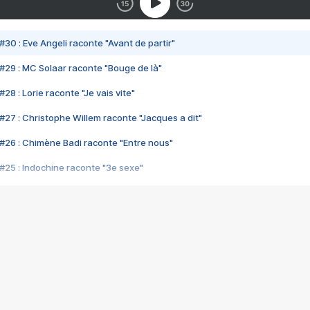
#30 : Eve Angeli raconte "Avant de partir"
#29 : MC Solaar raconte "Bouge de là"
28 : Lorie raconte "Je vais vite"
#27 : Christophe Willem raconte "Jacques a dit"
#26 : Chimène Badi raconte "Entre nous"
#25 : Indochine raconte "3e sexe"
#24 : Zaho raconte "C'est chelou"
#23 : Patrick Bruel raconte "Au café des délices"
#22 : Kyo raconte "Le chemin"
#21 : Nolwenn Leroy raconte "Cassé"
#20 : Patrick Hernandez raconte "Born to be alive"