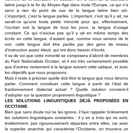
latine jusqu’à la fin du Moyen-Age dans toute l’Europe, ce qui n’a
servi à rien du point de vue de la langue latine bien sûr.
L’important, c’est la langue parlée. L’important, c’est qu’il y ait, ne
serait-ce qu’une toute petite minorité pour qui, effectivement,
l’occitan soit la langue de tous les jours, la langue d’usage
constant. Ce qui n’exclue pas qu’il y ait en même temps des
écrits en cette langue, d’autant que, comme nous venons de le
voir, cette langue doit être parlée par des gens de niveau
d’instruction assez élevé, qui ont donc besoin d’écrits.
Il va de soi que cette minorité se composera d’abord de membres
du Parti Nationaliste Occitan, et il est très certainement possible
que d’autres reviennent à la langue suivant cette optique, et avec
les objectifs que nous proposons.
Mais il reste à préciser quelle doit être la langue que nous devons
parler. Comment constituer cette langue à partir de l’état de
fractionnement dialectal actuel ? Quelle solution convient-il
d’adopter sur la question proprement linguistique ?
LES SOLUTIONS LINGUISTIQUES DÉJÀ PROPOSÉES EN
OCCITANIE
Bien que sans doute nul ne les ignore, il faut rappeler brièvement
les solutions linguistiques existantes : il y en a trois qui ne sont,
évidemment, pas rigoureusement séparées entre elles, car avec
la superbe anarchie qui caractérise l’Occitanie, on trouvera un