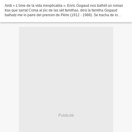
Amb « L’òme de la vida inexplicabla », Enric Gogaud nos balhèt un roman
tras que sarrat Coma al jòc de las sèt familhas, dins la familha Gogaud
balhatz-me lo paire del prenom de Pèire (1912 - 1988). Se tracha de lo
qu’escriguèt en occitan « Lo cap del...
Publicité