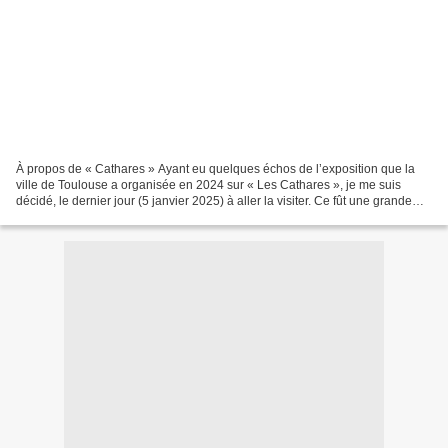
À propos de « Cathares » Ayant eu quelques échos de l’exposition que la
ville de Toulouse a organisée en 2024 sur « Les Cathares », je me suis
décidé, le dernier jour (5 janvier 2025) à aller la visiter. Ce fût une grande
exposition faite avec beaucoup...