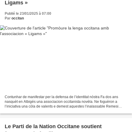
Ligams »
Publié le 23/01/2025 à 07:00
Par
occitan
Contunhar de manifestar per la defensa de l’identitat nòstra Fa dos ans
nasquèt en Albigés una associacion occitanista novèla. Ne foguèron a
l’iniciativa una còla de valents e demest aquestes l’inalassable Remesi
Firmin. Cal saludar lor trabalh a un moment...
Le Parti de la Nation Occitane soutient