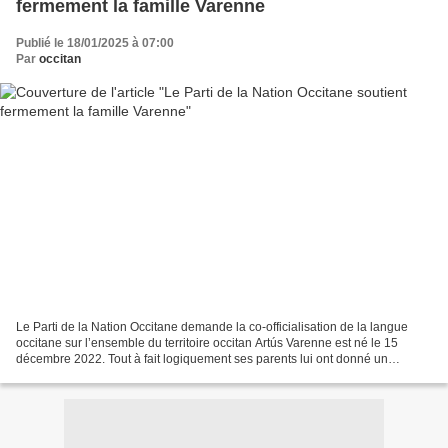
fermement la famille Varenne
Publié le 18/01/2025 à 07:00
Par
occitan
Le Parti de la Nation Occitane demande la co-officialisation de la langue
occitane sur l’ensemble du territoire occitan Artús Varenne est né le 15
décembre 2022. Tout à fait logiquement ses parents lui ont donné un
prénom occitan. Il n’y aurait rien de...