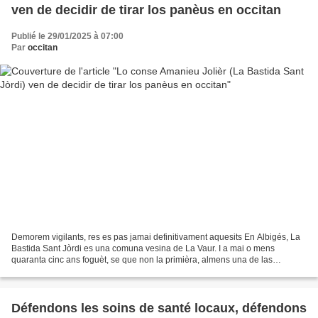
ven de decidir de tirar los panèus en occitan
Publié le 29/01/2025 à 07:00
Par
occitan
Demorem vigilants, res es pas jamai definitivament aquesits En Albigés, La
Bastida Sant Jòrdi es una comuna vesina de La Vaur. I a mai o mens
quaranta cinc ans foguèt, se que non la primièra, almens una de las
primièras del departament de Tarn a implantar...
Défendons les soins de santé locaux, défendons