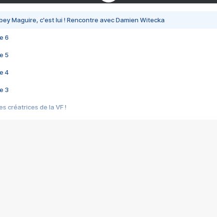
bey Maguire, c'est lui ! Rencontre avec Damien Witecka
e 6
e 5
e 4
e 3
s créatrices de la VF !
e 2
e 1
e Mektoub My Love arrive enfin ! Rencontre avec Shaïn Boumedine et Sal
i : après Toni en famille
elle réalise le bouleversant Dites lui que je l'aime
ais ! Rencontre autour de Vie privée de Rebecca Zlotowski