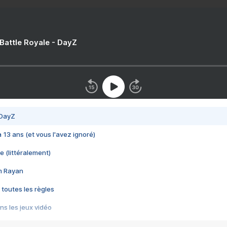
 Battle Royale - DayZ
 DayZ
 a 13 ans (et vous l'avez ignoré)
e (littéralement)
im Rayan
 toutes les règles
s les jeux vidéo
us choquant de Rockstar ? - Le scandale BULLY