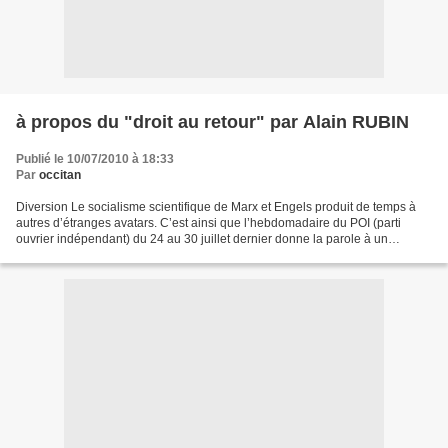
à propos du "droit au retour" par Alain RUBIN
Publié le 10/07/2010 à 18:33
Par
occitan
Diversion Le socialisme scientifique de Marx et Engels produit de temps à
autres d’étranges avatars. C’est ainsi que l’hebdomadaire du POI (parti
ouvrier indépendant) du 24 au 30 juillet dernier donne la parole à un
membre du comité de rédaction de la...