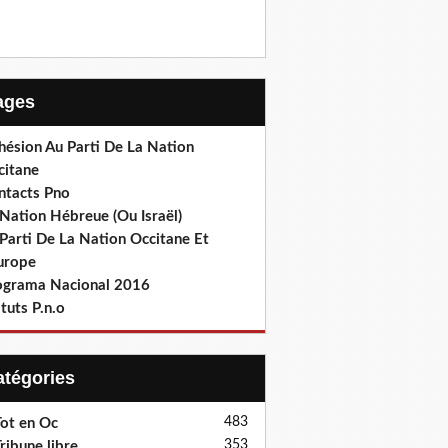
Pages
hésion Au Parti De La Nation
citane
ntacts Pno
Nation Hébreue (Ou Israël)
Parti De La Nation Occitane Et
europe
ograma Nacional 2016
tuts P.n.o
Catégories
483
ot en Oc
353
ribune libre