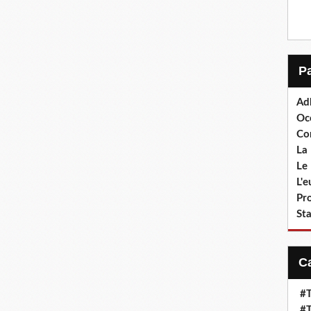
Ad
Oc
Co
La 
Le 
L'
Pr
Sta
#T
#T