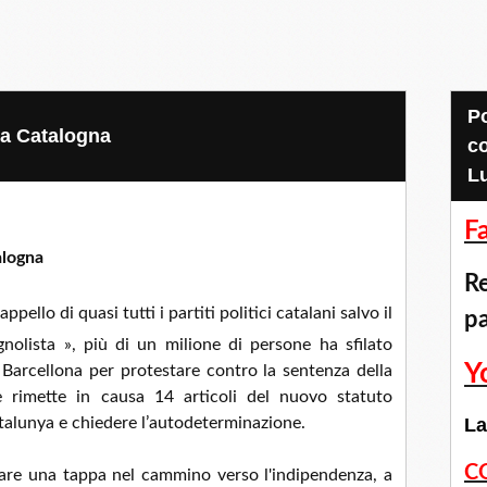
Pour accéder aux
la Catalogna
c
L
F
alogna
Re
pello di quasi tutti i partiti politici catalani salvo il
p
nolista », più di un milione di persone ha sfilato
Y
i Barcellona per protestare contro la sentenza della
e rimette in causa 14 articoli del nuovo statuto
talunya e chiedere l’autodeterminazione.
La
C
are una tappa nel cammino verso l'indipendenza, a