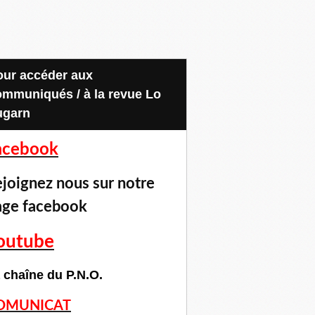
ommuniqués / à la revue Lo
ugarn
acebook
joignez nous sur notre
age facebook
outube
 chaîne du P.N.O.
OMUNICAT