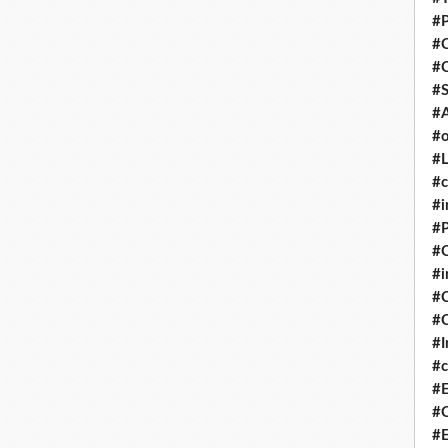
#P
#
#
#S
#A
#o
#L
#c
#i
#P
#C
#
#C
#C
#I
#c
#E
#C
#E