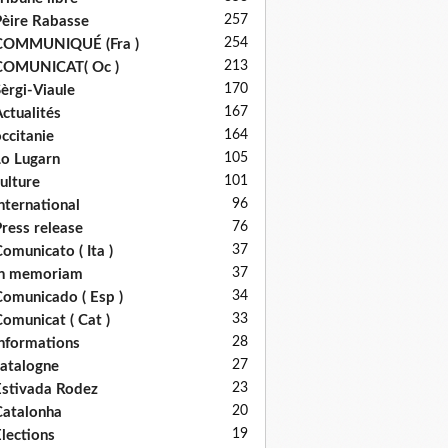
257
èire Rabasse
254
COMMUNIQUÉ (Fra )
213
COMUNICAT( Oc )
170
èrgi-Viaule
167
ctualités
164
ccitanie
105
o Lugarn
101
ulture
96
nternational
76
ress release
37
omunicato ( Ita )
37
in memoriam
34
omunicado ( Esp )
33
omunicat ( Cat )
28
nformations
27
atalogne
23
stivada Rodez
20
atalonha
19
lections