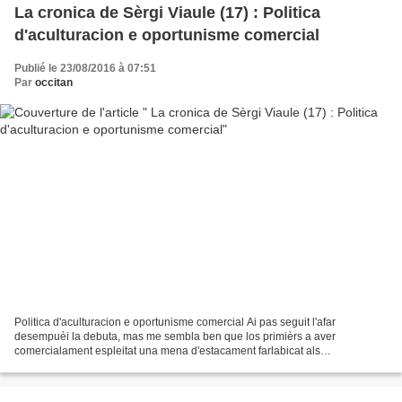
La cronica de Sèrgi Viaule (17) : Politica
d'aculturacion e oportunisme comercial
Publié le 23/08/2016 à 07:51
Par
occitan
Politica d'aculturacion e oportunisme comercial Ai pas seguit l'afar
desempuèi la debuta, mas me sembla ben que los primièrs a aver
comercialament espleitat una mena d'estacament farlabicat als
despartaments, son qualques arribistas del "64". De monde,...