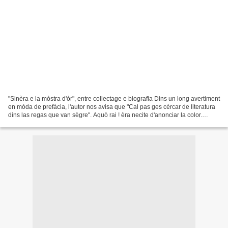
"Sinèra e la mòstra d'òr", entre collectage e biografia Dins un long avertiment
en mòda de prefàcia, l'autor nos avisa que "Cal pas ges cèrcar de literatura
dins las regas que van sègre". Aquò rai ! èra necite d'anonciar la color.
D'efièch, mai que de...