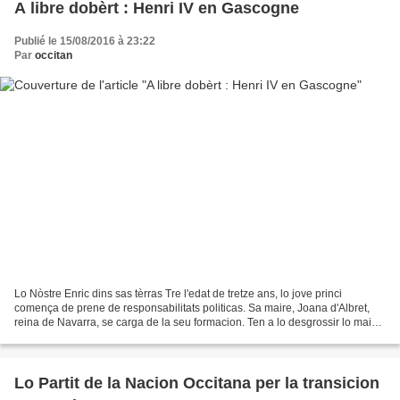
A libre dobèrt : Henri IV en Gascogne
Publié le 15/08/2016 à 23:22
Par
occitan
Lo Nòstre Enric dins sas tèrras Tre l'edat de tretze ans, lo jove princi
comença de prene de responsabilitats politicas. Sa maire, Joana d'Albret,
reina de Navarra, se carga de la seu formacion. Ten a lo desgrossir lo mai
lèu possible. Es una tòca que...
Lo Partit de la Nacion Occitana per la transicion