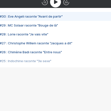
#30 : Eve Angeli raconte "Avant de partir"
#29 : MC Solaar raconte "Bouge de là"
28 : Lorie raconte "Je vais vite"
#27 : Christophe Willem raconte "Jacques a dit"
#26 : Chimène Badi raconte "Entre nous"
#25 : Indochine raconte "3e sexe"
#24 : Zaho raconte "C'est chelou"
#23 : Patrick Bruel raconte "Au café des délices"
#22 : Kyo raconte "Le chemin"
#21 : Nolwenn Leroy raconte "Cassé"
#20 : Patrick Hernandez raconte "Born to be alive"