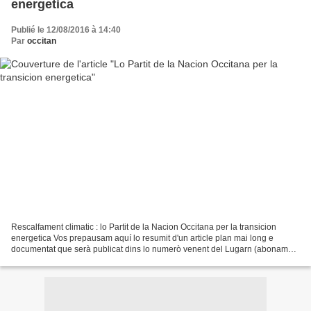
energetica
Publié le 12/08/2016 à 14:40
Par
occitan
Rescalfament climatic : lo Partit de la Nacion Occitana per la transicion
energetica Vos prepausam aquí lo resumit d'un article plan mai long e
documentat que serà publicat dins lo numerò venent del Lugarn (abonament
20 €/l'an - chèc de mandar a : Lo...