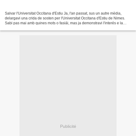
Salvar l'Universitat Occitana d'Estiu Ja, l'an passat, sus un autre mèdia,
delargavi una crida de sosten per l'Universitat Occitana d'Estiu de Nimes.
Sabi pas mai amb quines mots o fasiái, mas ja demonstravi l'interés e la
necessitat d'un tal rescontre...
Publicité