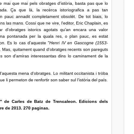
 e mai que mai pels obratges d'istòria, basta pas que lo
da. Ça que là, la recèrca istoriografica a pas tan
n pauc annadit completament obsolèt. De tot biais, lo
ns las mans. Cossí que ne vire, l'editor, Eric Chaplain, es
r d'obratges istorics agotats qu'an encara una valor
n una pontanada per la quala res, o plan pauc, es estat
on. Es lo cas d'aqueste "
Henri IV en Gascogne (1553-
n. Mas, quitament quand d'obratges recents son pareguts
ns son d'amiras interessantas dins lo caminament de la
aquesta mena d'obratges. Lo militant occitanista i tròba
i permeton de renfortir son saber sul l'istòria del país.
" de Carles de Batz de Trencaleon. Edicions dels
e de 2013. 270 paginas.