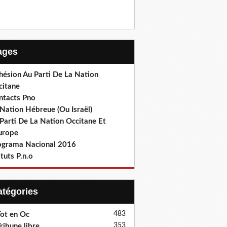
Pages
hésion Au Parti De La Nation
citane
ntacts Pno
Nation Hébreue (Ou Israël)
Parti De La Nation Occitane Et
europe
ograma Nacional 2016
tuts P.n.o
Catégories
483
ot en Oc
353
ribune libre