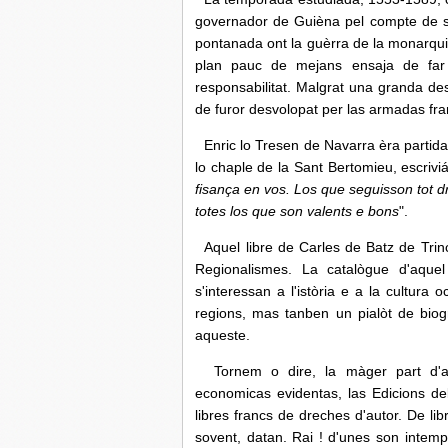
governador de Guièna pel compte de s
pontanada ont la guèrra de la monarquia
plan pauc de mejans ensaja de far 
responsabilitat. Malgrat una granda de
de furor desvolopat per las armadas fra
Enric lo Tresen de Navarra èra partidar
lo chaple de la Sant Bertomieu, escriviá
fisança en vos. Los que seguisson tot dr
totes los que son valents e bons
".
Aquel libre de Carles de Batz de Trinc
Regionalismes. La catalògue d'aquel
s'interessan a l'istòria e a la cultur
regions, mas tanben un pialòt de biog
aqueste.
Tornem o dire, la màger part d'aq
economicas evidentas, las Edicions de
libres francs de dreches d'autor. De li
sovent, datan. Rai ! d'unes son intempo