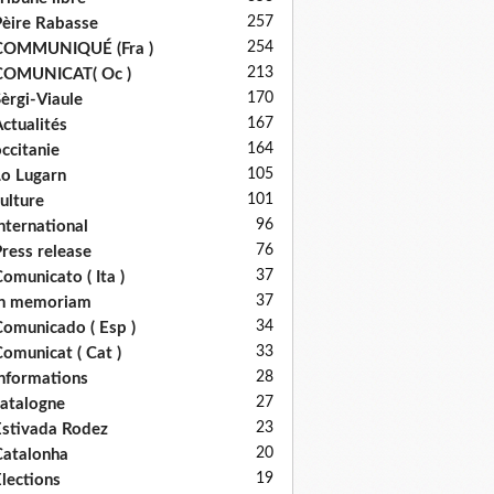
257
èire Rabasse
254
COMMUNIQUÉ (Fra )
213
COMUNICAT( Oc )
170
èrgi-Viaule
167
ctualités
164
ccitanie
105
o Lugarn
101
ulture
96
nternational
76
ress release
37
omunicato ( Ita )
37
in memoriam
34
omunicado ( Esp )
33
omunicat ( Cat )
28
nformations
27
atalogne
23
stivada Rodez
20
atalonha
19
lections