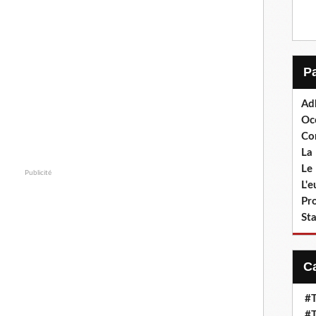
Ad
Oc
Co
La 
Le 
Publicité
L'
Pr
Sta
#T
#T