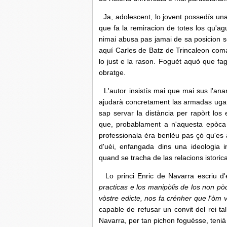
Ja, adolescent, lo jovent possedís una 
que fa la remiracion de totes los qu'ag
nimai abusa pas jamai de sa posicion s
aquí Carles de Batz de Trincaleon coma 
lo just e la rason. Foguèt aquò que fag
obratge.
L'autor insistís mai que mai sus l'ana
ajudarà concretament las armadas ugan
sap servar la distància per rapòrt l
que, probablament a n'aquesta epòca t
professionala èra benlèu pas çò qu'es a
d'uèi, enfangada dins una ideologia i
quand se tracha de las relacions istoric
Lo princi Enric de Navarra escriu d'e
practicas e los manipòlis de los non pò
vòstre edicte, nos fa crénher que l'òm
capable de refusar un convit del rei t
Navarra, per tan pichon foguèsse, teni