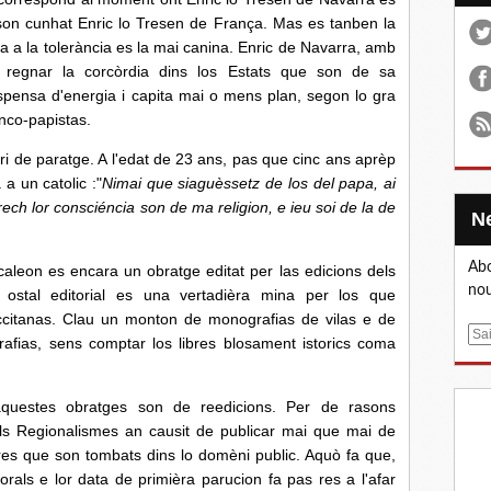
on cunhat Enric lo Tresen de França. Mas es tanben la
 a la tolerància es la mai canina. Enric de Navarra, amb
regnar la corcòrdia dins los Estats que son de sa
spensa d'energia i capita mai o mens plan, segon lo gra
nco-papistas.
i de paratge. A l'edat de 23 ans, pas que cinc ans aprèp
 a un catolic :"
Nimai que siaguèssetz de los del papa, ai
ech lor consciéncia son de ma religion, e ieu soi de la de
Abo
aleon es encara un obratge editat per las edicions dels
nou
 ostal editorial es una vertadièra mina per los que
a occitanas. Clau un monton de monografias de vilas e de
E
rafias, sens comptar los libres blosament istorics coma
m
a
i
uestes obratges son de reedicions. Per de rasons
l
ls Regionalismes an causit de publicar mai que mai de
bres que son tombats dins lo domèni public. Aquò fa que,
rals e lor data de primièra parucion fa pas res a l'afar