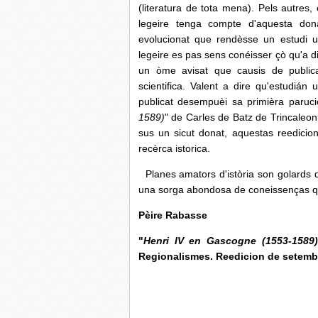
(literatura de tota mena). Pels autres,
legeire tenga compte d'aquesta dona
evolucionat que rendèsse un estudi u
legeire es pas sens conéisser çò qu'a di
un òme avisat que causis de publica
scientifica. Valent a dire qu'estudiá
publicat desempuèi sa primièra paruci
1589)
" de Carles de Batz de Trincaleo
sus un sicut donat, aquestas reedicio
recèrca istorica.
Planes amators d'istòria son golards d'
una sorga abondosa de coneissenças que l
Pèire Rabasse
"
Henri IV en Gascogne (1553-1589)
Regionalismes. Reedicion de setembr