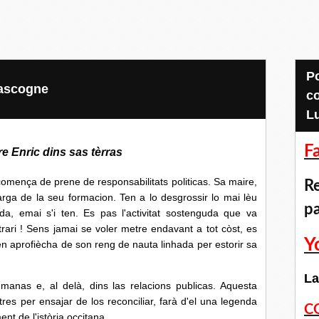
Pour accéder aux
Gascogne
c
L
F
e Enric dins sas tèrras
 comença de prene de responsabilitats politicas. Sa maire,
Re
arga de la seu formacion. Ten a lo desgrossir lo mai lèu
p
a, emai s'i ten. Es pas l'activitat sostenguda que va
trari ! Sens jamai se voler metre endavant a tot còst, es
Y
n aprofiècha de son reng de nauta linhada per estorir sa
La
manas e, al delà, dins las relacions publicas. Aquesta
res per ensajar de los reconciliar, farà d'el una legenda
C
ent de l'istòria occitana.