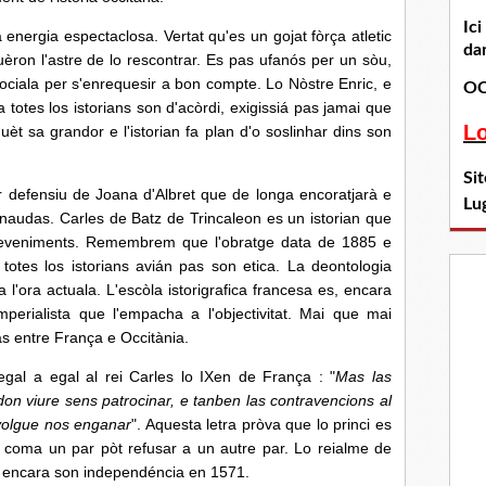
Ic
energia espectaclosa. Vertat qu'es un gojat fòrça atletic
dan
uèron l'astre de lo rescontrar. Es pas ufanós per un sòu,
ociala per s'enrequesir a bon compte. Lo Nòstre Enric, e
OC
totes los istorians son d'acòrdi, exigissiá pas jamai que
L
uèt sa grandor e l'istorian fa plan d'o soslinhar dins son
Si
r defensiu de Joana d'Albret que de longa encoratjarà e
Lu
audas. Carles de Batz de Trincaleon es un istorian que
os eveniments. Remembrem que l'obratge data de 1885 e
otes los istorians avián pas son etica. La deontologia
 l'ora actuala. L'escòla istorigrafica francesa es, encara
mperialista que l'empacha a l'objectivitat. Mai que mai
as entre França e Occitània.
gal a egal al rei Carles lo IXen de França : "
Mas las
don viure sens patrocinar, e tanben las contravencions al
 volgue nos enganar
". Aquesta letra pròva que lo princi es
al coma un par pòt refusar a un autre par. Lo reialme de
á encara son independéncia en 1571.