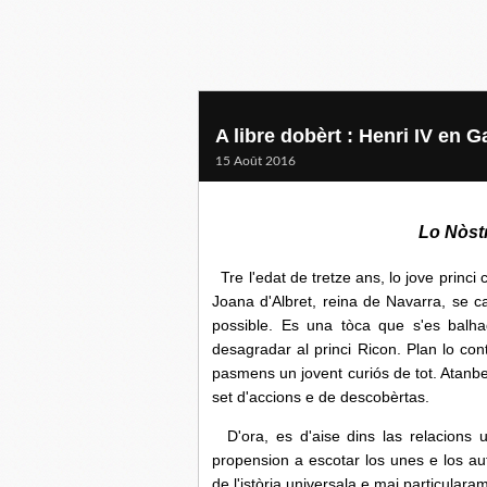
A libre dobèrt : Henri IV en 
15 Août 2016
Lo Nòstr
Tre l'edat de tretze ans, lo jove princi
Joana d'Albret, reina de Navarra, se c
possible. Es una tòca que s'es balhad
desagradar al princi Ricon. Plan lo con
pasmens un jovent curiós de tot. Atanbe
set d'accions e de descobèrtas.
D'ora, es d'aise dins las relacions u
propension a escotar los unes e los aut
de l'istòria universala e mai particularam