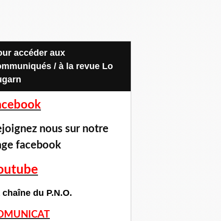
ommuniqués / à la revue Lo
ugarn
acebook
joignez nous sur notre
age facebook
outube
 chaîne du P.N.O.
OMUNICAT