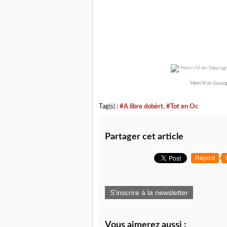
"Henri IV en Gascog
Tag(s) :
#A libre dobèrt
,
#Tot en Oc
Partager cet article
Repost
S'inscrire à la newsletter
Vous aimerez aussi :