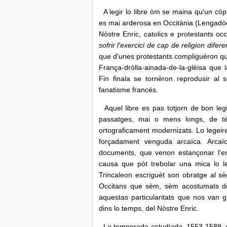
A legir lo libre òm se maina qu'un còp 
es mai arderosa en Occitània (Lengadòc
Nòstre Enric, catolics e protestants oc
sofrir l'exercici de cap de religion difere
que d'unes protestants compliguèron qu
França-dròlla-ainada-de-la-glèisa que l
Fin finala se tornèron reprodusir al 
fanatisme francés.
Aquel libre es pas totjorn de bon legi
passatges, mai o mens longs, de tè
ortograficament modernizats. Lo legei
forçadament venguda arcaïca. Arcaïc
documents, que venon estançonar l'ens
causa que pòt trebolar una mica lo l
Trincaleon escriguèt son obratge al sè
Occitans que sèm, sèm acostumats de
aquestas particularitats que nos van ga
dins lo temps, del Nòstre Enric.
La temporada estudiada, 1553-1589, c