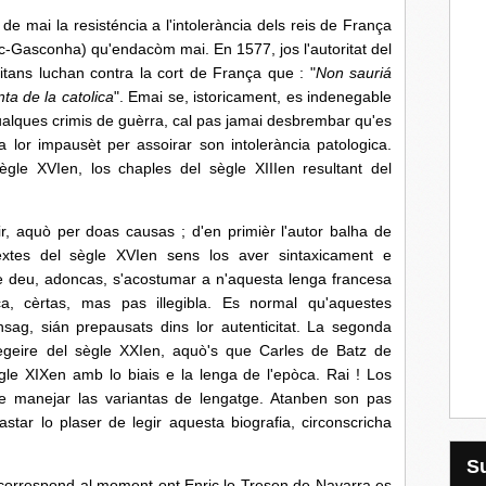
de mai la resisténcia a l'intolerància dels reis de França
-Gasconha) qu'endacòm mai. En 1577, jos l'autoritat del
citans luchan contra la cort de França que : "
Non sauriá
nta de la catolica
". Emai se, istoricament, es indenegable
alques crimis de guèrra, cal pas jamai desbrembar qu'es
a lor impausèt per assoirar son intolerància patologica.
sègle XVIen, los chaples del sègle XIIIen resultant del
r, aquò per doas causas ; d'en primièr l'autor balha de
xtes del sègle XVIen sens los aver sintaxicament e
re deu, adoncas, s'acostumar a n'aquesta lenga francesa
a, cèrtas, mas pas illegibla. Es normal qu'aquestes
ag, sián prepausats dins lor autenticitat. La segonda
egeire del sègle XXIen, aquò's que Carles de Batz de
gle XIXen amb lo biais e la lenga de l'epòca. Rai ! Los
 manejar las variantas de lengatge. Atanben son pas
star lo plaser de legir aquesta biografia, circonscricha
orrespond al moment ont Enric lo Tresen de Navarra es