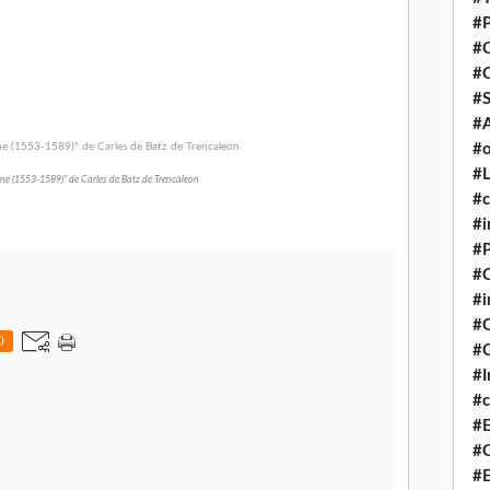
#P
#
#
#S
#A
#o
#L
ne (1553-1589)" de Carles de Batz de Trencaleon
#c
#i
#P
#C
#
#C
0
#C
#I
#c
#E
#C
#E