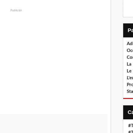
Publicité
Ad
Oc
Co
La 
Le 
L'
Pr
Sta
#T
#T