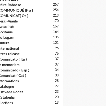
257
èire Rabasse
254
COMMUNIQUÉ (Fra )
213
COMUNICAT( Oc )
170
èrgi-Viaule
167
ctualités
164
ccitanie
105
o Lugarn
101
ulture
96
nternational
76
ress release
37
omunicato ( Ita )
37
in memoriam
34
omunicado ( Esp )
33
omunicat ( Cat )
28
nformations
27
atalogne
23
stivada Rodez
20
atalonha
19
lections