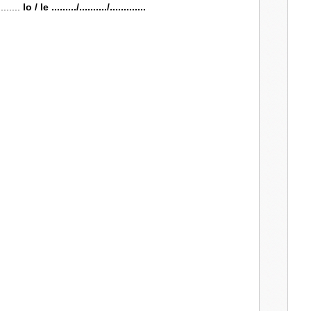
........
lo / le ........./........../.............