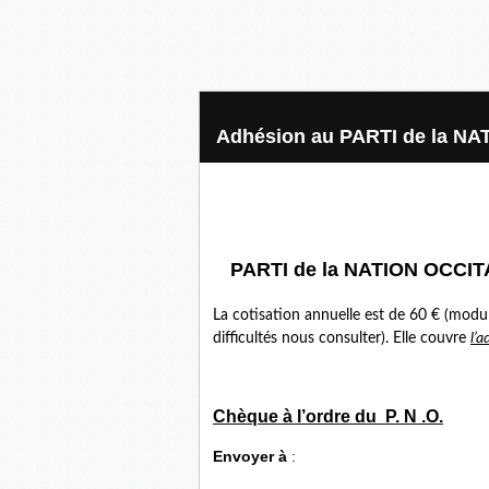
Adhésion au PARTI de la N
PARTI de la NATION OCCI
La cotisation annuelle est de 60 € (modul
difficultés nous consulter). Elle couvre
l’
Chèque à l’ordre du P. N .O.
Envoyer à
: