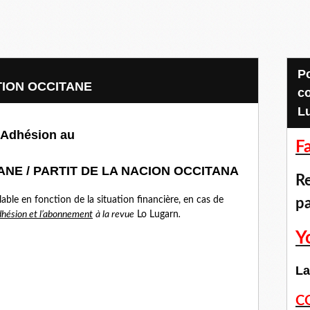
Pour accéder aux
ATION OCCITANE
c
L
Adhésion au
F
TANE / PARTIT DE LA NACION OCCITANA
Re
able en fonction de la situation financière, en cas de
p
adhésion et l’abonnement
à la revue
Lo Lugarn
.
Y
La
C