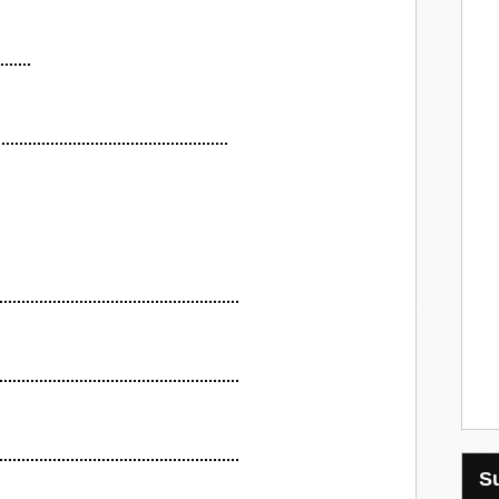
.......
....................................................
......................................................
......................................................
......................................................