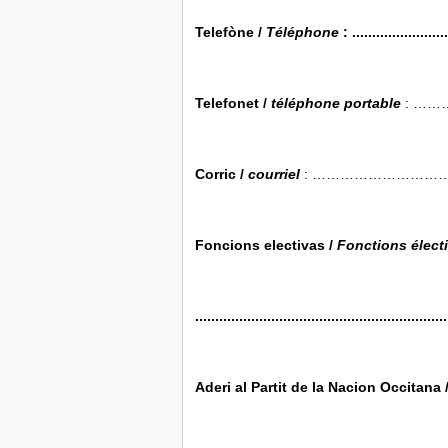
Telefòne /
Téléphone
: ........................
Telefonet /
téléphone portable
: …
Corric /
courriel
: ………………………
Foncions
electivas
/
Fonctions élect
...............................................................
Aderi
al Partit de la
Nacion
Occitana