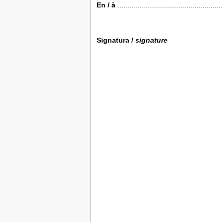
En / à
....................................................
Signatura /
signature