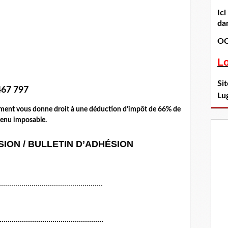
Ic
dan
OC
L
Si
467 797
Lu
rement vous donne droit à une déduction d’impôt de 66% de
venu imposable.
SION / BULLETIN D’ADHÉSION
..................................................
...................................................