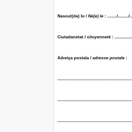
Nascut(da) lo /
Né(e) le
: ......../........./..
Ciutadanetat / c
itoyenneté
: ..............
Adreiça postala /
adresse postale
:
...............................................................
...............................................................
...............................................................