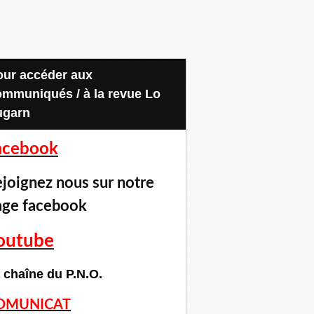
ommuniqués / à la revue Lo
ugarn
acebook
joignez nous sur notre
age facebook
outube
 chaîne du P.N.O.
OMUNICAT