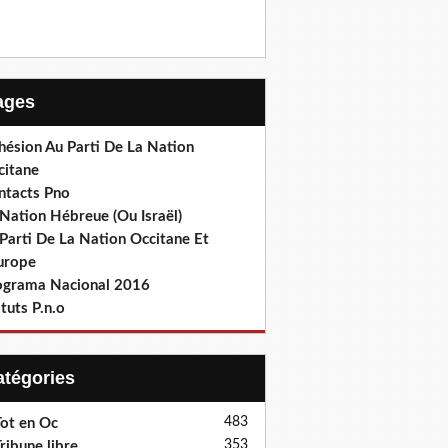
Pages
hésion Au Parti De La Nation
citane
ntacts Pno
Nation Hébreue (Ou Israël)
Parti De La Nation Occitane Et
europe
ograma Nacional 2016
tuts P.n.o
Catégories
483
ot en Oc
353
ribune libre