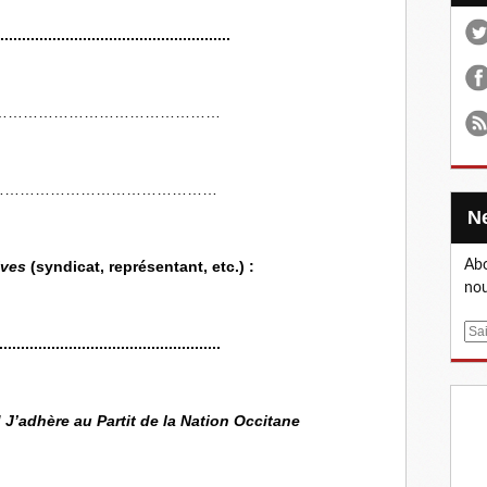
.....................................................
…………………………………………
………………………………………
Abo
ives
(syndicat, représentant, etc.) :
nou
E
...................................................
m
a
i
/
J’adhère au Partit de la Nation Occitane
l