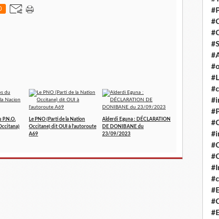
0
#P
#
#
#S
#A
#o
#L
#c
#i
#P
u P.N.O.
Le PNO (Parti de la Nation
Alderdi Eguna : DÉCLARATION
#C
 Occitana)
Occitane) dit OUI à l'autoroute
DE DONIBANE du
#
A69
23/09/2023
#C
#C
#I
#c
#E
#C
#E