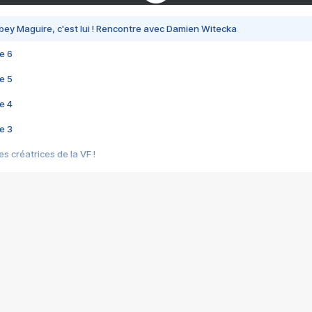
bey Maguire, c'est lui ! Rencontre avec Damien Witecka
e 6
e 5
e 4
e 3
s créatrices de la VF !
e 2
e 1
e Mektoub My Love arrive enfin ! Rencontre avec Shaïn Boumedine et Sal
i : après Toni en famille
elle réalise le bouleversant Dites lui que je l'aime
ais ! Rencontre autour de Vie privée de Rebecca Zlotowski