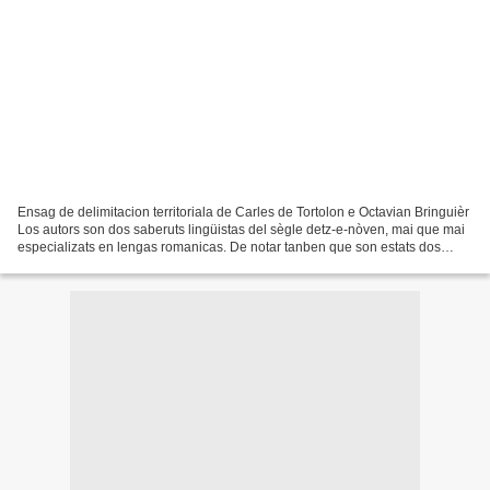
Ensag de delimitacion territoriala de Carles de Tortolon e Octavian Bringuièr
Los autors son dos saberuts lingüistas del sègle detz-e-nòven, mai que mai
especializats en lengas romanicas. De notar tanben que son estats dos
escrivans famoses de lenga nòstra....