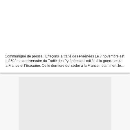
Communiqué de presse : Effaçons le traité des Pyrénées Le 7 novembre est
le 350ème anniversaire du Traité des Pyrénées qui mit fin à la guerre entre
la France et l’Espagne. Cette dernière dut céder à la France notamment le
Roussillon et la Cerdagne transformées,...