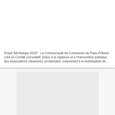
Projet "Montségur 2020" : La Communauté de Communes du Pays d'Olmes
crée un Comité consultatif. Grâce à la vigilance et à l'intervention publique
des associations citoyennes occitanistes, notamment à la mobilisation de
nos amis d'"Occitània e Libertat",...