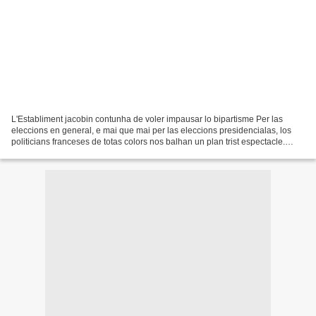
L'Establiment jacobin contunha de voler impausar lo bipartisme Per las
eleccions en general, e mai que mai per las eleccions presidencialas, los
politicians franceses de totas colors nos balhan un plan trist espectacle.
Espectacle d'ont mai còrdolent...