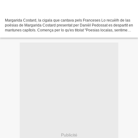
Margarida Costard, la cigala que cantava pels Franceses Lo recuèlh de las
poësias de Margarida Costard presentat per Danièl Pedossat es despartit en
mantunes capítols. Comença per lo qu'es titolat "Poesias localas, sentiments
de la natura". Aqueste s'entamena...
Publicité