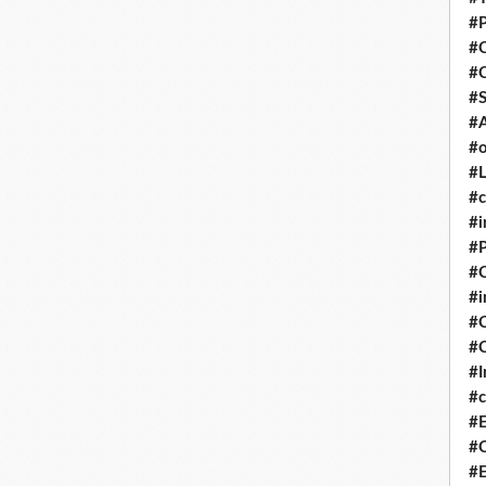
#P
#
#
#S
#A
#o
#L
#c
#i
#P
#C
#
#C
#C
#I
#c
#E
#C
#E