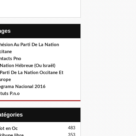
Pages
hésion Au Parti De La Nation
citane
ntacts Pno
Nation Hébreue (Ou Israël)
Parti De La Nation Occitane Et
europe
ograma Nacional 2016
tuts P.n.o
Catégories
483
ot en Oc
353
ribune libre