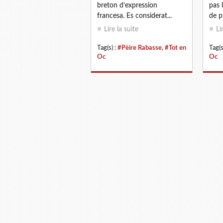
breton d’expression
pas l
francesa. Es considerat...
de pl
Lire la suite
Li
Tag(s) :
#Pèire Rabasse
,
#Tot en
Tag(s
Oc
Oc