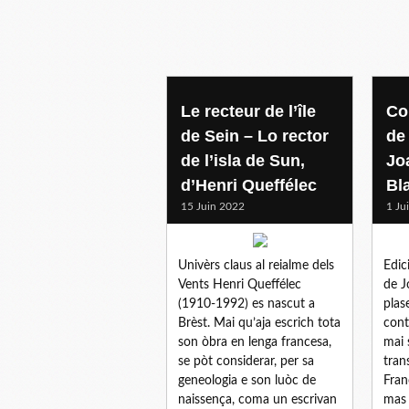
Le recteur de l’île
Co
de Sein – Lo rector
de
de l’isla de Sun,
Jo
d’Henri Queffélec
Bl
15 Juin 2022
1 Ju
Univèrs claus al reialme dels
Edic
Vents Henri Queffélec
de J
(1910-1992) es nascut a
plas
Brèst. Mai qu’aja escrich tota
cont
son òbra en lenga francesa,
mai 
se pòt considerar, per sa
tran
geneologia e son luòc de
Fran
naissença, coma un escrivan
mas 