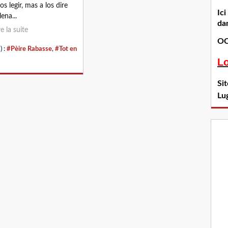
os legir, mas a los dire
Ic
ena...
dan
re la suite
OC
) :
#Pèire Rabasse
,
#Tot en
L
Si
Lu