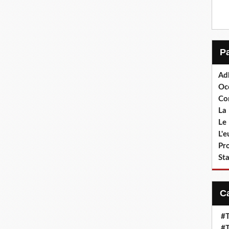
Ad
Oc
Co
La 
Le 
L'
Pr
Sta
#T
#T