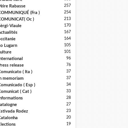
257
èire Rabasse
254
COMMUNIQUÉ (Fra )
213
COMUNICAT( Oc )
170
èrgi-Viaule
167
ctualités
164
ccitanie
105
o Lugarn
101
ulture
96
nternational
76
ress release
37
omunicato ( Ita )
37
in memoriam
34
omunicado ( Esp )
33
omunicat ( Cat )
28
nformations
27
atalogne
23
stivada Rodez
20
atalonha
19
lections