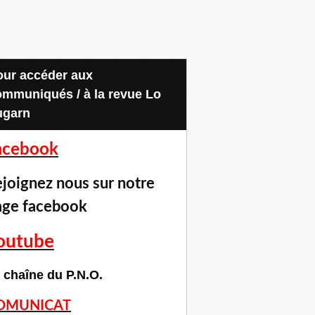
ommuniqués / à la revue Lo
ugarn
acebook
joignez nous sur notre
age facebook
outube
 chaîne du P.N.O.
OMUNICAT