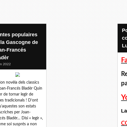
Pour accéder aux
ntes populaires
c
 la Gascogne de
L
an-Francés
adèr
F
in 2022
Re
p
ion novèla dels classics
oan-Francés Bladèr Quin
er de tornar legir de
Y
es tradicionals ! D’ont
s’aquestes son estats
La
scriches per Joan-
cés Bladèr… Disi « legir »,
C
me soi susprés a non