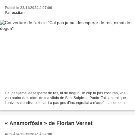
Publié le 23/11/2024 à 07:00
Par
occitan
Cal pas jamai desesperar de res, ni de degun Un còp fa pas costuma, vos
vau parlar dels afars de ma vilòta de Sant Sulpici la Punta. Tot sapient que
l’universal partís del local, i a pas ges d’incongruitat a n’aquò. La comuna de
Sant Sulpici la Punta...
« Anamorfòsis » de Florian Vernet
Publié le 15/11/2024 à 07:00