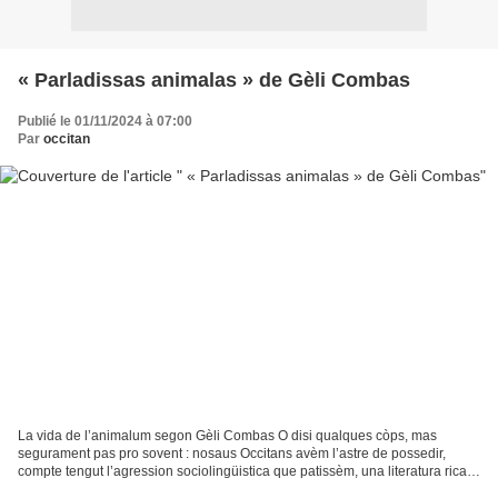
« Parladissas animalas » de Gèli Combas
Publié le 01/11/2024 à 07:00
Par
occitan
La vida de l’animalum segon Gèli Combas O disi qualques còps, mas
segurament pas pro sovent : nosaus Occitans avèm l’astre de possedir,
compte tengut l’agression sociolingüistica que patissèm, una literatura rica e
tras qu’inventiva. Escrivi pas aquò...