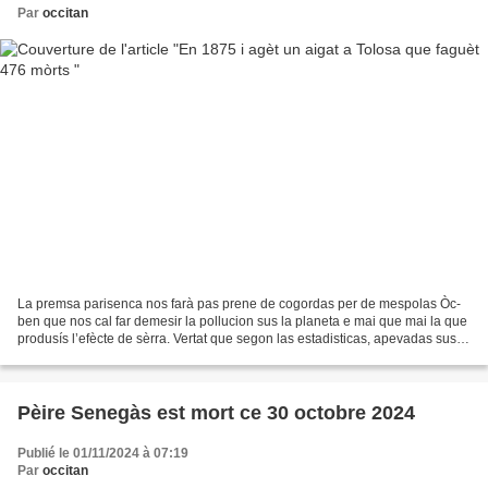
Par
occitan
La premsa parisenca nos farà pas prene de cogordas per de mespolas Òc-
ben que nos cal far demesir la pollucion sus la planeta e mai que mai la que
produsís l’efècte de sèrra. Vertat que segon las estadisticas, apevadas sus
los relevats de temperatura...
Pèire Senegàs est mort ce 30 octobre 2024
Publié le 01/11/2024 à 07:19
Par
occitan