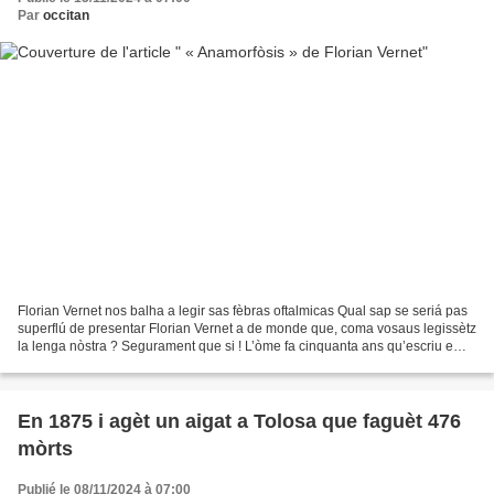
Par
occitan
Florian Vernet nos balha a legir sas fèbras oftalmicas Qual sap se seriá pas
superflú de presentar Florian Vernet a de monde que, coma vosaus legissètz
la lenga nòstra ? Segurament que si ! L’òme fa cinquanta ans qu’escriu e
que publica. Es un prosator...
En 1875 i agèt un aigat a Tolosa que faguèt 476
mòrts
Publié le 08/11/2024 à 07:00