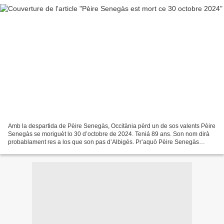
Amb la despartida de Pèire Senegàs, Occitània pèrd un de sos valents Pèire
Senegàs se moriguèt lo 30 d’octobre de 2024. Teniá 89 ans. Son nom dirà
probablament res a los que son pas d’Albigés. Pr’aquò Pèire Senegàs
trabalhèt tota la seu vida per la defensa...