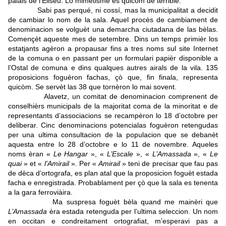
palais de l’Elisèu. Lo mimetisme es quicòm de terrible.
Sabi pas perqué, ni cossí, mas la municipalitat a decidit
de cambiar lo nom de la sala. Aquel procès de cambiament de
denominacion se volguèt una demarcha ciutadana de las bèlas.
Començèt aqueste mes de setembre. Dins un temps primièr los
estatjants agèron a propausar fins a tres noms sul site Internet
de la comuna o en passant per un formulari papièr disponible a
l’Ostal de comuna e dins qualques autres airals de la vila. 135
proposicions foguèron fachas, çò que, fin finala, representa
quicòm. Se servèt las 38 que tornèron lo mai sovent.
Alavetz, un comitat de denominacion comprenent de
conselhièrs municipals de la majoritat coma de la minoritat e de
representants d’associacions se recampèron lo 18 d’octobre per
deliberar. Cinc denominacions potencialas foguèron retengudas
per una ultima consultacion de la populacion que se debanèt
aquesta entre lo 28 d’octobre e lo 11 de novembre. Aqueles
noms èran «
Le Hangar
», «
L’Escale
», «
L’Amassada
», «
Le
quai
» et «
l’Amirail
». Per «
Amirail
» teni de precisar que fau pas
de dèca d’ortografa, es plan atal que la proposicion foguèt estada
facha e enregistrada. Probablament per çò que la sala es tenenta
a la gara ferroviàira.
Ma suspresa foguèt bèla quand me mainèri que
L’Amassada
èra estada retenguda per l’ultima seleccion. Un nom
en occitan e condreitament ortografiat, m’esperavi pas a