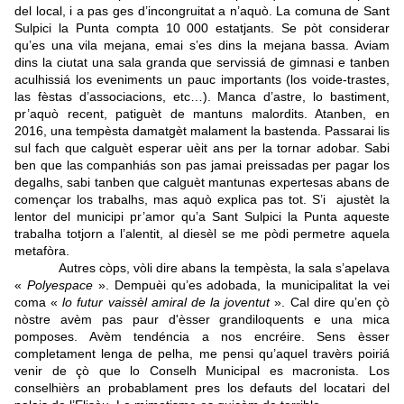
del local, i a pas ges d’incongruitat a n’aquò. La comuna de Sant
Sulpici la Punta compta 10 000 estatjants. Se pòt considerar
qu’es una vila mejana, emai s’es dins la mejana bassa. Aviam
dins la ciutat una sala granda que servissiá de gimnasi e tanben
aculhissiá los eveniments un pauc importants (los voide-trastes,
las fèstas d’associacions, etc…). Manca d’astre, lo bastiment,
pr’aquò recent, patiguèt de mantuns malordits. Atanben, en
2016, una tempèsta damatgèt malament la bastenda. Passarai lis
sul fach que calguèt esperar uèit ans per la tornar adobar. Sabi
ben que las companhiás son pas jamai preissadas per pagar los
degalhs, sabi tanben que calguèt mantunas expertesas abans de
començar los trabalhs, mas aquò explica pas tot. S’i ajustèt la
lentor del municipi pr’amor qu’a Sant Sulpici la Punta aqueste
trabalha totjorn a l’alentit, al diesèl se me pòdi permetre aquela
metafòra.
Autres còps, vòli dire abans la tempèsta, la sala s’apelava
«
Polyespace
». Dempuèi qu’es adobada, la municipalitat la vei
coma «
lo futur vaissèl amiral de la joventut
». Cal dire qu’en çò
nòstre avèm pas paur d'èsser grandiloquents e una mica
pomposes. Avèm tendéncia a nos encréire. Sens èsser
completament lenga de pelha, me pensi qu’aquel travèrs poiriá
venir de çò que lo Conselh Municipal es macronista. Los
conselhièrs an probablament pres los defauts del locatari del