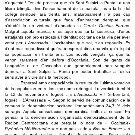
n’aquesta ! Teni de precisar que s’a Sant Sulpici la Punta i a una
filièra bilingüa dins l’ensenhament de la mairala fins a la fin del
collègi dempuèi ara trenta ans, malurosament i a pas cap
d’associacion culturala que faga d’animacion dempuèi que
s’atudèt fa un vintenat d’annadas lo
Cercle Gustau Farenc
.
Malgrat aquela manca, e es aquí que jai la suspresa, d’unes
estatjants son pro estacats a l’identitat occitana de la vila per aver
votat per
L’Amassada
. L’occitanista que soi, s’en regaudís. Es
d’ont mai regaudissent qu’èra inesperat dins una vila qu’a triplat
sa populacion en trenta ans. Los novèls venguts, ça que la,
venon rarament d’en defòra d’Occitània. Son de gents de
Lengadòc o de Gasconha que generalament son venguts
demorar a Sant Sulpici la Punta per poder trabalhar a Tolosa
sens aver a viure dins la metropòli.
Esperavi amb despaciéncia la resulta de l’ultima votacion
de la populacion entre los cinc noms retengut. Lo verdicte tombèt
lo 12 de novembre e foguèt… «
L’Amassada
» ! Si-ben-tant,
foguèt «
L’Amassada
». Segon lo servici de comunicacion de la
comuna la denominacion occitana l’emportèt amb 34,7 % dels
sufragis. Aquela consultacion democratica balha a soscar. Fa
pensar a la denominacion organisada democraticament de la
Region Centroccitana que preguèt lo nom de «
Occitanie-
Pyrénées-Méditerranée
» e non pas lo de «
Bas de France
» o
quicòm d’aquel calibre. Aquela denominacion d’una sala