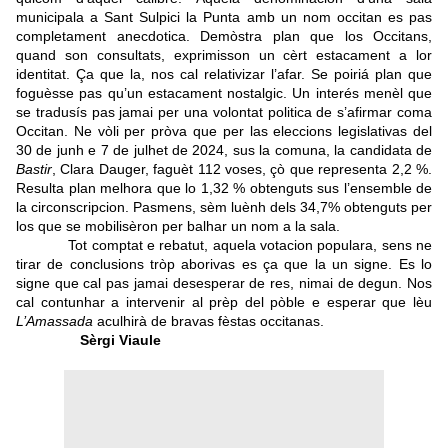
municipala a Sant Sulpici la Punta amb un nom occitan es pas
completament anecdotica. Demòstra plan que los Occitans,
quand son consultats, exprimisson un cèrt estacament a lor
identitat. Ça que la, nos cal relativizar l’afar. Se poiriá plan que
foguèsse pas qu’un estacament nostalgic. Un interés menèl que
se tradusís pas jamai per una volontat politica de s’afirmar coma
Occitan. Ne vòli per pròva que per las eleccions legislativas del
30 de junh e 7 de julhet de 2024, sus la comuna, la candidata de
Bastir
, Clara Dauger, faguèt 112 voses, çò que representa 2,2 %.
Resulta plan melhora que lo 1,32 % obtenguts sus l’ensemble de
la circonscripcion. Pasmens, sèm luènh dels 34,7% obtenguts per
los que se mobilisèron per balhar un nom a la sala.
Tot comptat e rebatut, aquela votacion populara, sens ne
tirar de conclusions tròp aborivas es ça que la un signe. Es lo
signe que cal pas jamai desesperar de res, nimai de degun. Nos
cal contunhar a intervenir al prèp del pòble e esperar que lèu
L’Amassada
aculhirà de bravas fèstas occitanas.
Sèrgi Viaule