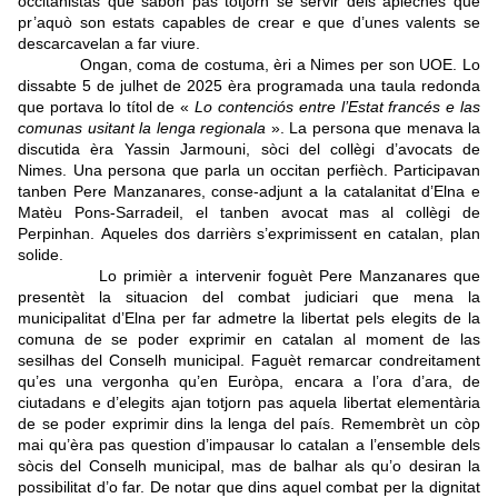
occitanistas que sabon pas totjorn se servir dels apleches que
pr’aquò son estats capables de crear e que d’unes valents se
descarcavelan a far viure.
Ongan, coma de costuma, èri a Nimes per son UOE. Lo
dissabte 5 de julhet de 2025 èra programada una taula redonda
que portava lo títol de «
Lo contenciós entre l’Estat francés e las
comunas usitant la lenga regionala
». La persona que menava la
discutida èra Yassin Jarmouni, sòci del collègi d’avocats de
Nimes. Una persona que parla un occitan perfièch. Participavan
tanben Pere Manzanares, conse-adjunt a la catalanitat d’Elna e
Matèu Pons-Sarradeil, el tanben avocat mas al collègi de
Perpinhan.
Aqueles dos darrièrs s’exprimissent en catalan, plan
solide.
Lo primièr a intervenir foguèt Pere Manzanares que
presentèt la situacion del combat judiciari que mena la
municipalitat d’Elna per far admetre la libertat pels elegits de la
comuna de se poder exprimir en catalan al moment de las
sesilhas del Conselh municipal. Faguèt remarcar condreitament
qu’es una vergonha qu’en Euròpa, encara a l’ora d’ara, de
ciutadans e d’elegits ajan totjorn pas aquela libertat elementària
de se poder exprimir dins la lenga del país. Remembrèt un còp
mai qu’èra pas question d’impausar lo catalan a l’ensemble dels
sòcis del Conselh municipal, mas de balhar als qu’o desiran la
possibilitat d’o far. De notar que dins aquel combat per la dignitat