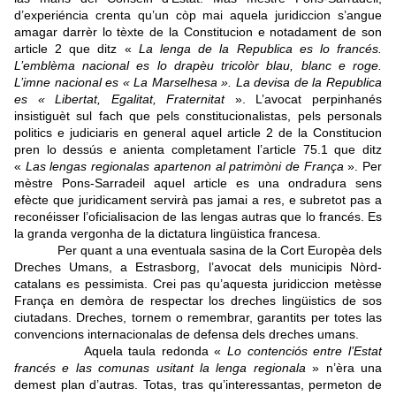
d’experiéncia crenta qu’un còp mai aquela juridiccion s’angue
amagar darrèr lo tèxte de la Constitucion e notadament de son
article 2 que ditz «
La lenga de la Republica es lo francés.
L’emblèma nacional es lo drapèu tricolòr blau, blanc e roge.
L’imne nacional es « La Marselhesa ». La devisa de la Republica
es « Libertat, Egalitat, Fraternitat
». L’avocat perpinhanés
insistiguèt sul fach que pels constitucionalistas, pels personals
politics e judiciaris en general aquel article 2 de la Constitucion
pren lo dessús e anienta completament l’article 75.1 que ditz
«
Las lengas regionalas apartenon al patrimòni de França
». Per
mèstre Pons-Sarradeil aquel article es una ondradura sens
efècte que juridicament servirà pas jamai a res, e subretot pas a
reconéisser l’oficialisacion de las lengas autras que lo francés. Es
la granda vergonha de la dictatura lingüistica francesa.
Per quant a una eventuala sasina de la Cort Europèa dels
Dreches Umans, a Estrasborg, l’avocat dels municipis Nòrd-
catalans es pessimista. Crei pas qu’aquesta juridiccion metèsse
França en demòra de respectar los dreches lingüistics de sos
ciutadans. Dreches, tornem o remembrar, garantits per totes las
convencions internacionalas de defensa dels dreches umans.
Aquela taula redonda «
Lo contenciós entre l’Estat
francés e las comunas usitant la lenga regionala
» n’èra una
demest plan d’autras. Totas, tras qu’interessantas, permeton de