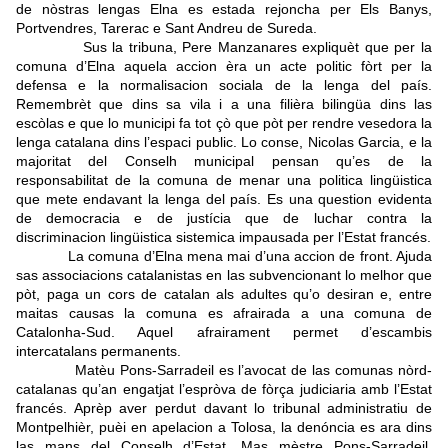
de nòstras lengas Elna es estada rejoncha per Els Banys,
Portvendres, Tarerac e Sant Andreu de Sureda.
Sus la tribuna, Pere Manzanares expliquèt que per la
comuna d’Elna aquela accion èra un acte politic fòrt per la
defensa e la normalisacion sociala de la lenga del país.
Remembrèt que dins sa vila i a una filièra bilingüa dins las
escòlas e que lo municipi fa tot çò que pòt per rendre vesedora la
lenga catalana dins l’espaci public. Lo conse, Nicolas Garcia, e la
majoritat del Conselh municipal pensan qu’es de la
responsabilitat de la comuna de menar una politica lingüistica
que mete endavant la lenga del país. Es una question evidenta
de democracia e de justícia que de luchar contra la
discriminacion lingüistica sistemica impausada per l’Estat francés.
La comuna d’Elna mena mai d’una accion de front. Ajuda
sas associacions catalanistas en las subvencionant lo melhor que
pòt, paga un cors de catalan als adultes qu’o desiran e, entre
maitas causas la comuna es afrairada a una comuna de
Catalonha-Sud. Aquel afrairament permet d’escambis
intercatalans permanents.
Matèu Pons-Sarradeil es l’avocat de las comunas nòrd-
catalanas qu’an engatjat l’espròva de fòrça judiciaria amb l’Estat
francés. Aprèp aver perdut davant lo tribunal administratiu de
Montpelhièr, puèi en apelacion a Tolosa, la denóncia es ara dins
las mans del Conselh d’Estat. Mas mèstre Pons-Sarradeil,