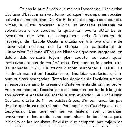
Es pas lo primièr còp que me fau l’avocat de l’Universitat
Occitana d’Estiu, mas i vau tornar qu’aquel recampament occitan
estival o se merita plan. Del 3 al 6 de julhet d’ongan se debanèt a
Nimes, a l’Ostal diocesan e dins un encastre remirable de
solombrada e de verdum, la quaranta novena UOE. Es un
eveniment que ven en complement dels Rescontres de
Provença, de l’Escòla Occitana d’Estiu de Vilanòva d’Òlt e de
l’Universitat occitana de La Guèpia. La particularitat de
l’Universitat Occitana d’Estiu de Nimes es que son programa, en
defòra dels concèrts totjorn plan causits, es basat quasi
exclusivament sus de conferéncias. Dempuèi sa fondacion dins
las annadas 1970, i a totjorn quicòm d’apréner a l’UOE. Es
l’endrech mannat ont l’occitanisme, dins totas sas facietas, fa lo
punt sus sas avançadas. Totes los domènis de l’activitat umana
s’i espepisson amb la preséncia d’intervenents de primièr òrdre.
Es un moment ont l’occitanisme se recampa per far lo bilanç de
son accion e ensajar de soscar a son evenidor.
Se l’Universitat
Occitana d’Estiu de Nimes existissiá pas, d’unes mancarián pas
de dire que la caldriá inventat. Parli aquí dels
Caldriáque
e dels
Sepoiriáfar
. L’an que ven se va festejar son cinquanten
anniversari e los occitanistas contunhan de botinhar aquela
iniciativa de las requistas. Devi dire que compreni pas totjorn los