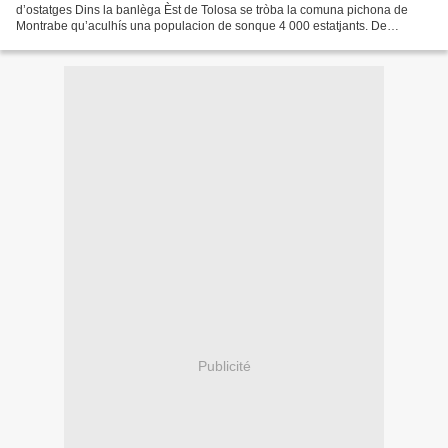
d’ostatges Dins la banlèga Èst de Tolosa se tròba la comuna pichona de
Montrabe qu’aculhís una populacion de sonque 4 000 estatjants. De
costuma s’i passa pas grand causa. L’endrech...
Publicité