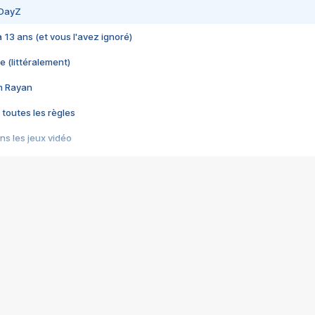
 DayZ
 a 13 ans (et vous l'avez ignoré)
e (littéralement)
im Rayan
 toutes les règles
s les jeux vidéo
us choquant de Rockstar ? - Le scandale BULLY
e plus moche de Steam
du RÊVE tourne au CAUCHEMAR
pendant 8 heures
it… à tort
umiliés par un jeu vidéo