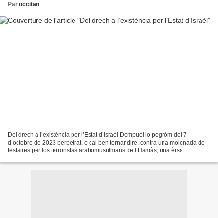
Par
occitan
Del drech a l’existéncia per l’Estat d’Israèl Dempuèi lo pogròm del 7
d’octobre de 2023 perpetrat, o cal ben tornar dire, contra una molonada de
festaires per los terroristas arabomusulmans de l’Hamàs, una èrsa
d’antisemitisme a submergit la planeta....