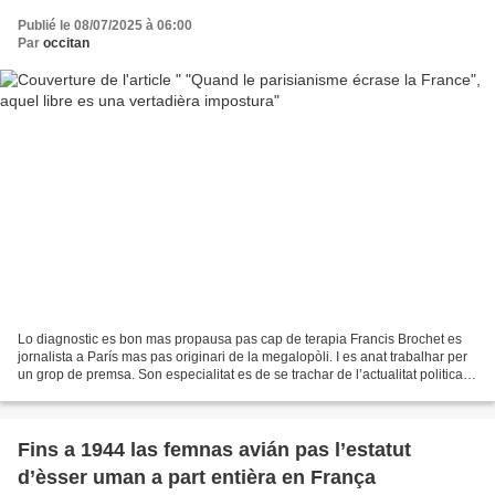
Publié le 08/07/2025 à 06:00
Par
occitan
Lo diagnostic es bon mas propausa pas cap de terapia Francis Brochet es
jornalista a París mas pas originari de la megalopòli. I es anat trabalhar per
un grop de premsa. Son especialitat es de se trachar de l’actualitat politica,
economica e de l’anar...
Fins a 1944 las femnas avián pas l’estatut
d’èsser uman a part entièra en França