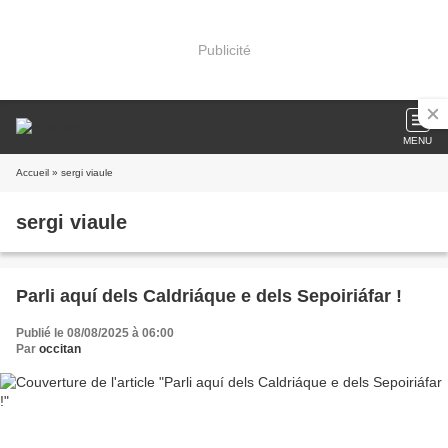
Publicité
MENU
Accueil
» sergi viaule
sergi viaule
Parli aquí dels Caldriáque e dels Sepoiriáfar !
Publié le 08/08/2025 à 06:00
Par
occitan