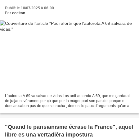
Publié le 10/07/2025 à 06:00
Par
occitan
L’autorota A 69 va salvar de vidas Los anti-autorota A 69, que me gardarai
de jutjar sevèrament per çò que per la màger part son pas del parçan e
doncas sabon pas de que se tracha ; demest lo pauc d’arguments qu’an an
posita, evòcan lo fach que ganhar...
"Quand le parisianisme écrase la France", aquel
libre es una vertadièra impostura