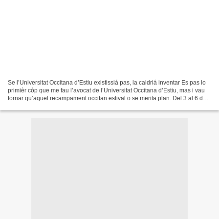
Se l’Universitat Occitana d’Estiu existissiá pas, la caldriá inventar Es pas lo
primièr còp que me fau l’avocat de l’Universitat Occitana d’Estiu, mas i vau
tornar qu’aquel recampament occitan estival o se merita plan. Del 3 al 6 de
julhet d’ongan se...