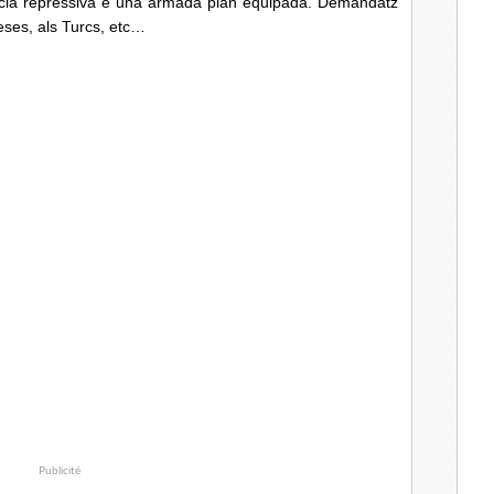
polícia repressiva e una armada plan equipada. Demandatz
eses, als Turcs, etc…
Publicité