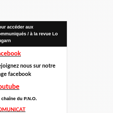
ommuniqués / à la revue Lo
ugarn
acebook
joignez nous sur notre
age facebook
outube
 chaîne du P.N.O.
OMUNICAT