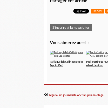
Partager cet article
Repost
S'inscrire à la newsletter
Vous aimerez aussi :
Parli aquí dels Caldriáque e dels
Pòdi afortir que l’a
Sepoiriáfar !
salvarà de vidas.
Algérie, un journaliste occitan pris en otage