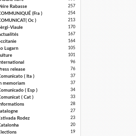
257
èire Rabasse
254
COMMUNIQUÉ (Fra )
213
COMUNICAT( Oc )
170
èrgi-Viaule
167
ctualités
164
ccitanie
105
o Lugarn
101
ulture
96
nternational
76
ress release
37
omunicato ( Ita )
37
in memoriam
34
omunicado ( Esp )
33
omunicat ( Cat )
28
nformations
27
atalogne
23
stivada Rodez
20
atalonha
19
lections