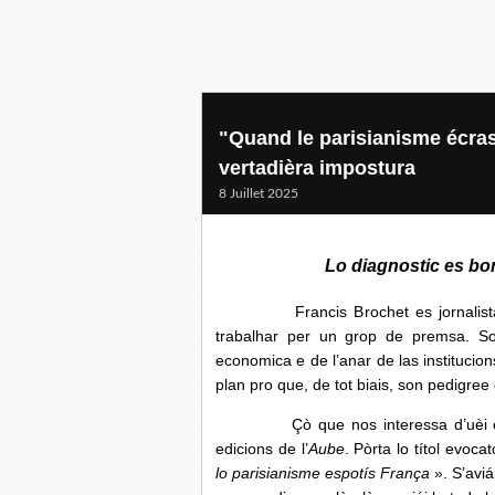
"Quand le parisianisme écras
vertadièra impostura
8 Juillet 2025
Lo diagnostic es bo
Francis Brochet es jornalista a Pa
trabalhar per un grop de premsa. Son 
economica e de l’anar de las institucio
plan pro que, de tot biais, son pedigree 
Çò que nos interessa d’uèi es qu
edicions de l’
Aube
. Pòrta lo títol evoca
lo parisianisme espotís França
». S’aviá