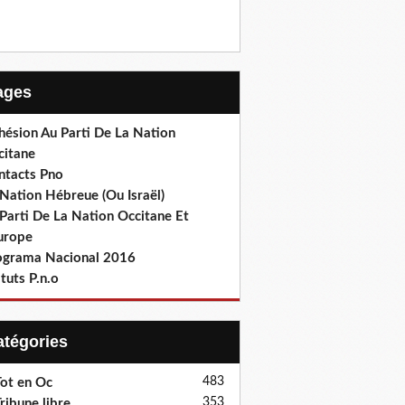
Pages
hésion Au Parti De La Nation
citane
ntacts Pno
Nation Hébreue (Ou Israël)
Parti De La Nation Occitane Et
europe
ograma Nacional 2016
tuts P.n.o
Catégories
483
ot en Oc
353
ribune libre