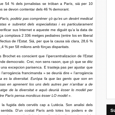
ue 54 % dels jornalistas se tròban a París, siá per 10
ions se devon contentar dels 46 % demorant.
París, podètz pas compréner çò qu’es un desèrt medical
stas e subretot dels especialistas i es particularament
erificar sus Internet e aqueste me diguèt qu’a la data de
ça comptava 2 336 metges pediatres (entre los en liberal
fectius de l’Estat.
Siá, per que la causa siá clara, 28,6 %
,4 % per 58 milions amb fòrças disparitats.
 Brochet es conscient que l’ipercentralizacion de l’Estat
nde democratic. Crei, non sens rason, que çò que se ditz
 una excepcion parisenca. E trasteja pas per ajustar que
 l’arrogància francimanda » se deuriá dire « l’arrogància
a es la diversitat. Euròpa fa que las gents que son en
usas en aprenent los uns dels autres per n’arribar a de
tge de la diversitat e aquò deuriá èsser lo modèl per
stre París pensa mordicus èsser LO modèl
».
 la fugida dels cervèls cap a Lutècia. Son analisi dels
 sentida. D’un costat París amb totes los poders e de