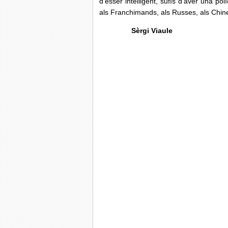
d’èsser intelligent, sufís d’aver una 
als Franchimands, als Russes, als Chin
Sèrgi Viaule