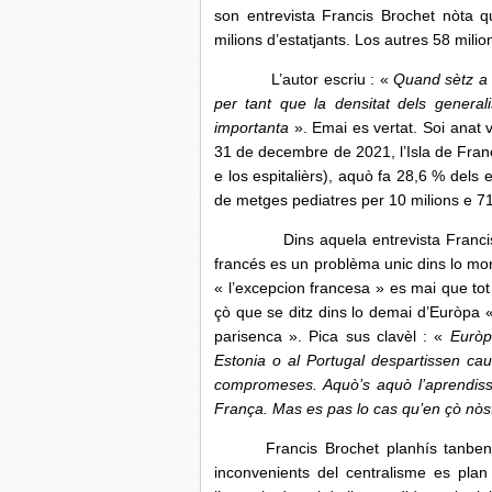
son entrevista Francis Brochet nòta q
milions d’estatjants. Los autres 58 mil
L’autor escriu : «
Quand sètz a 
per tant que la densitat dels generali
importanta
». Emai es vertat. Soi anat v
31 de decembre de 2021, l’Isla de Fran
e los espitalièrs), aquò fa 28,6 % dels e
de metges pediatres per 10 milions e 71
Dins aquela entrevista Francis
francés es un problèma unic dins lo mo
« l’excepcion francesa » es mai que tot
çò que se ditz dins lo demai d’Euròpa «
parisenca ». Pica sus clavèl : «
Euròp
Estonia o al Portugal despartissen ca
compromeses. Aquò’s aquò l’aprendissa
França. Mas es pas lo cas qu’en çò nò
Francis Brochet planhís tanben
inconvenients del centralisme es plan