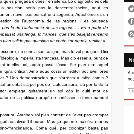
ala qu’es pregada d’obesir en silenci. Lo diagnostic es dels
 solucion seriá pas la descentralizacion, aquí es
tament i aver pas pensat una segonda. Aquel òme es un
question de l’autonomia de las regions li es pausada
s pas la de l’autonomia de las regions … Es a partir de
impausat una lenga, lo francés, que s’es bailejat l’ensems
Es plan solide pas question de contestar aquela realitat
».
descriure, ne coneis sas rasigas, mas lo vòl pas garir. Disi
’ideologia imperialista francesa.
Mas d’o èsser al punt de
nt intellectual, aquò passa l’òsca. Per plan dire aquel
 qu’a criticar.
Amb aquò cossí un editor pòt aver pres
Abo
cabat ? Una demonstracion que s’arrèsta a mièg camin ?
nou
at anientat siá pel pes de l’autocensura, siá per lo de la
autor emplega quitament un sol còp lo quiti mot de
E
ator de la politica europèa e conéisser lo foncionament
m
a
i
mpostura.
Atanben soi plan content de l’aver pas crompat
l
 faguèt estalviar 18 euros. Mas çò que me malcòra mai es
jacobino-francimanda. Coma qué, per colonizar basta pas