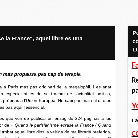
Pour accéder aux
e la France", aquel libre es una
c
L
F
n mas propausa pas cap de terapia
Re
rís mas pas originari de la megalopòli. I es anat
p
especialitat es de se trachar de l’actualitat politica,
ns pròprias a l’Union Europèa. Ne sabi pas mai sul el e es
Y
es pas aquí l’essencial.
e ven de publicar un ensag de 224 paginas a las
La
tor de «
Quand le parisianisme écrase la France / Quand
i trobat aquel libre dins la veirina de ma librariá preferida,
C