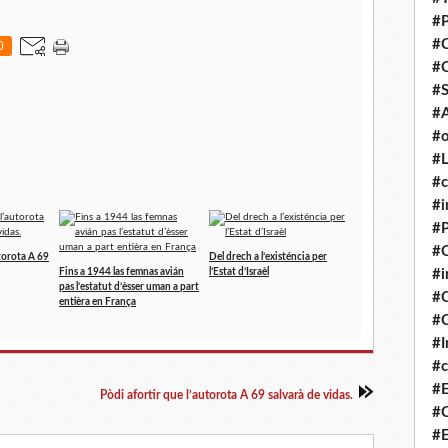
#P
#
0
#
#S
#A
#o
#L
#c
#i
#P
#C
utorota A 69
Del drech a l’existéncia per
#
Fins a 1944 las femnas avián
l’Estat d’Israèl
pas l’estatut d’èsser uman a part
#C
entièra en França
#C
#I
#c
#E
Pòdi afortir que l’autorota A 69 salvarà de vidas.
#C
#E