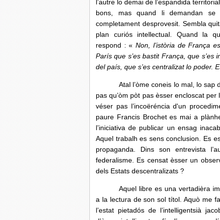
l’autre lo demai de l’espandida territori
bons, mas quand li demandan se la
completament desprovesit. Sembla qui
plan curiós intellectual. Quand la 
respond : «
Non, l’istòria de França e
París que s’es bastit França, que s’es 
del país, que s’es centralizat lo poder. 
Atal l’òme coneis lo mal, lo sap 
pas qu’òm pòt pas èsser encloscat per l
véser pas l’incoëréncia d'un procedime
paure Francis Brochet es mai a plànher
l’iniciativa de publicar un ensag ina
Aquel trabalh es sens conclusion. Es est
propaganda. Dins son entrevista l’
federalisme. Es censat èsser un observ
dels Estats descentralizats ?
Aquel libre es una vertadièra i
a la lectura de son sol títol. Aquò me
l’estat pietadós de l’intelligentsià 