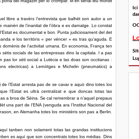
a pòrta del magazin per lo crompar. M’en seriái lèu mordit
Ic
dan
e a travèrs l’entrevista que balhèt son autor a un
OC
e mainèri de l’inanitat de l’òbra e es damatge. Lo constat
e l’Estat es documentat e bon.
Punta judiciosament del det
L
imanda e los territòris « per véncer » es tras qu’aguda. E
los domènis de l’activitat umana. En economia, França ten
Si
sètis socials de las entrepresas dins la capitala. I a pas
Lu
pas lor sèti social a Lutècia e las doas son occitanas :
ions electricas) a Lemòtges e Michelin (pneumatics) a
’Estat arresta pas de se cavar e aquò dins totes los
que l’Estat es ultrà centralizat e que doncas totas las
adas a broa de Sèina. Se cal remembrar a n’aquel prepaus
t una part de l’ENA (venguda ara l’Institut Nacional del
ason, en Alemanha totes los ministèris son pas a Berlin.
anben non solament totas las grandas institucions
anben es aquí que son concentrats totes los mèdias. Dins