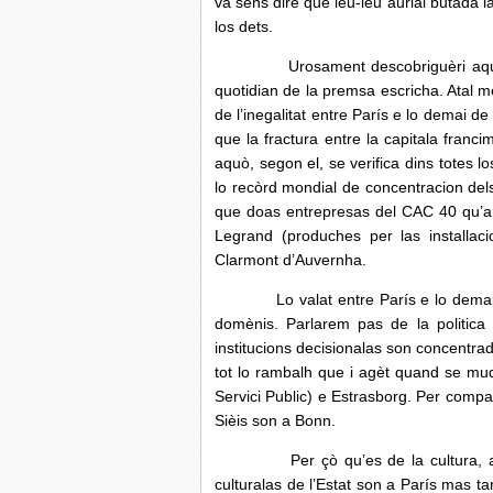
va sens dire que lèu-lèu auriái butada l
los dets.
Urosament descobriguèri aquel libr
quotidian de la premsa escricha. Atal m
de l’inegalitat entre París e lo demai d
que la fractura entre la capitala franc
aquò, segon el, se verifica dins totes 
lo recòrd mondial de concentracion dels 
que doas entrepresas del CAC 40 qu’an 
Legrand (produches per las installac
Clarmont d’Auvernha.
Lo valat entre París e lo demai de l
domènis. Parlarem pas de la politica 
institucions decisionalas son concentr
tot lo rambalh que i agèt quand se mudè
Servici Public) e Estrasborg.
Per compar
Sièis son a Bonn.
Per çò qu’es de la cultura, aquí t
culturalas de l’Estat son a París mas t