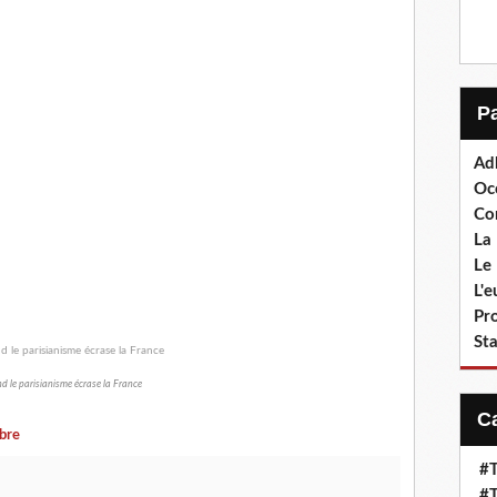
Ad
Oc
Co
La 
Le 
L'
Pr
Sta
 le parisianisme écrase la France
ibre
#T
#T