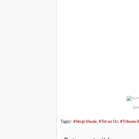
Quand
Tag(s) :
#Sèrgi Viaule
,
#Tot en Oc
,
#Tribune l