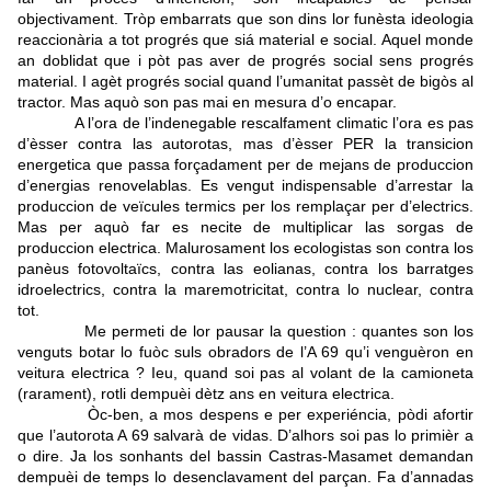
objectivament. Tròp embarrats que son dins lor funèsta ideologia
reaccionària a tot progrés que siá material e social. Aquel monde
an doblidat que i pòt pas aver de progrés social sens progrés
material. I agèt progrés social quand l’umanitat passèt de bigòs al
tractor. Mas aquò son pas mai en mesura d’o encapar.
A l’ora de l’indenegable rescalfament climatic l’ora es pas
d’èsser contra las autorotas, mas d’èsser PER la transicion
energetica que passa forçadament per de mejans de produccion
d’energias renovelablas.
Es vengut indispensable d’arrestar la
produccion de veïcules termics per los remplaçar per d’electrics.
Mas per aquò far es necite de multiplicar las sorgas de
produccion electrica. Malurosament los ecologistas son contra los
panèus fotovoltaïcs, contra las eolianas, contra los barratges
idroelectrics, contra la maremotricitat, contra lo nuclear, contra
tot.
Me permeti de lor pausar la question : quantes son los
venguts botar lo fuòc suls obradors de l’A 69 qu’i venguèron en
veitura electrica ?
Ieu, quand soi pas al volant de la camioneta
(rarament), rotli dempuèi dètz ans en veitura electrica.
Òc-ben, a mos despens e per experiéncia, pòdi afortir
que l’autorota A 69 salvarà de vidas. D’alhors soi pas lo primièr a
o dire. Ja los sonhants del bassin Castras-Masamet demandan
dempuèi de temps lo desenclavament del parçan. Fa d’annadas