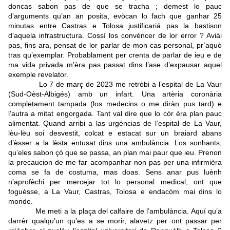
doncas sabon pas de que se tracha ; demest lo pauc
d’arguments qu’an an posita, evòcan lo fach que ganhar 25
minutas entre Castras e Tolosa justificariá pas la bastison
d’aquela infrastructura. Cossí los convéncer de lor error ? Aviái
pas, fins ara, pensat de lor parlar de mon cas personal, pr’aquò
tras qu’exemplar.
Probablament per crenta de parlar de ieu e de
ma vida privada m’èra pas passat dins l’ase d’expausar aquel
exemple revelator.
Lo 7 de març de 2023 me retròbi a l’espital de La Vaur
(Sud-Oèst-Albigés) amb un infart. Una artèria coronària
completament tampada (los medecins o me diràn pus tard) e
l’autra a mitat engorgada. Tant val dire que lo còr èra plan pauc
alimentat. Quand arribi a las urgéncias de l’espital de La Vaur,
lèu-lèu soi desvestit, colcat e estacat sur un braiard abans
d’èsser a la lèsta entusat dins una ambulància. Los sonhants,
qu’eles sabon çò que se passa, an plan mai paur que ieu. Prenon
la precaucion de me far acompanhar non pas per una infirmièra
coma se fa de costuma, mas doas. Sens anar pus luènh
n’aprofèchi per mercejar tot lo personal medical, ont que
foguèsse, a La Vaur, Castras, Tolosa e endacòm mai dins lo
monde.
Me meti a la plaça del calfaire de l’ambulància. Aquí qu’a
darrèr qualqu’un qu’es a se morir, alavetz per ont passar per