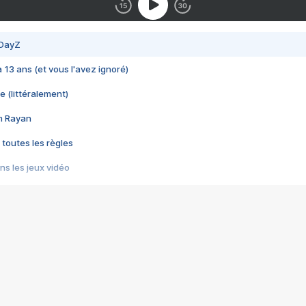
 DayZ
 a 13 ans (et vous l'avez ignoré)
e (littéralement)
im Rayan
 toutes les règles
s les jeux vidéo
us choquant de Rockstar ? - Le scandale BULLY
e plus moche de Steam
du RÊVE tourne au CAUCHEMAR
pendant 8 heures
it… à tort