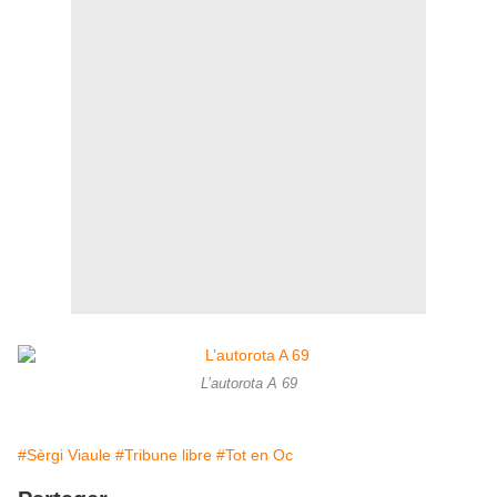
L’autorota A 69
#Sèrgi Viaule
#Tribune libre
#Tot en Oc