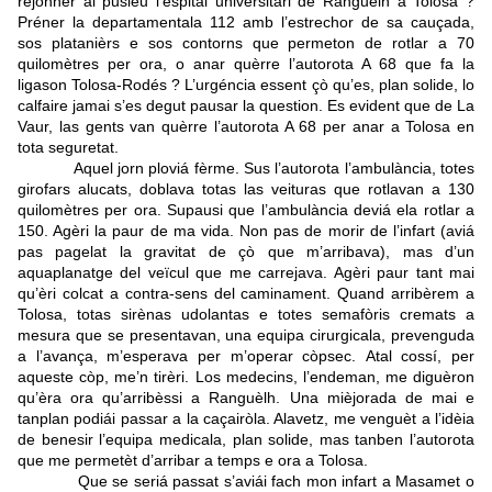
rejónher al puslèu l’espital universitari de Ranguèlh a Tolosa ?
Préner la departamentala 112 amb l’estrechor de sa cauçada,
sos platanièrs e sos contorns que permeton de rotlar a 70
quilomètres per ora, o anar quèrre l’autorota A 68 que fa la
ligason Tolosa-Rodés ? L’urgéncia essent çò qu’es, plan solide, lo
calfaire jamai s’es degut pausar la question.
Es evident que de La
Vaur, las gents van quèrre l’autorota A 68 per anar a Tolosa en
tota seguretat.
Aquel jorn ploviá fèrme. Sus l’autorota l’ambulància, totes
girofars alucats, doblava totas las veituras que rotlavan a 130
quilomètres per ora.
Supausi que l’ambulància deviá ela rotlar a
150. Agèri la paur de ma vida. Non pas de morir de l’infart (aviá
pas pagelat la gravitat de çò que m’arribava), mas d’un
aquaplanatge del veïcul que me carrejava. Agèri paur tant mai
qu’èri colcat a contra-sens del caminament. Quand arribèrem a
Tolosa, totas sirènas udolantas e totes semafòris cremats a
mesura que se presentavan, una equipa cirurgicala, prevenguda
a l’avança, m’esperava per m’operar còpsec.
Atal cossí, per
aqueste còp, me’n tirèri. Los medecins, l’endeman, me diguèron
qu’èra ora qu’arribèssi a Ranguèlh. Una mièjorada de mai e
tanplan podiái passar a la caçairòla. Alavetz, me venguèt a l’idèia
de benesir l’equipa medicala, plan solide, mas tanben l’autorota
que me permetèt d’arribar a temps e ora a Tolosa.
Que se seriá passat s’aviái fach mon infart a Masamet o