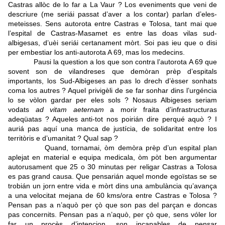
Castras allòc de lo far a La Vaur ? Los eveniments que veni de
descriure (me seriái passat d’aver a los contar) parlan d’eles-
meteisses. Sens autorota entre Castras e Tolosa, tant mai que
l’espital de Castras-Masamet es entre las doas vilas sud-
albigesas, d’uèi seriái certanament mòrt. Soi pas ieu que o disi
per embestiar los anti-autorota A 69, mas los medecins.
Pausi la question a los que son contra l’autorota A 69 que
sovent son de vilandreses que demòran prèp d’espitals
importants, los Sud-Albigeses an pas lo drech d’èsser sonhats
coma los autres ? Aquel privigèli de se far sonhar dins l’urgéncia
lo se vòlon gardar per eles sols ?
Nosaus Albigeses seriam
vodats
ad vitam aeternam
a morir fraita d’infrastructuras
adeqüatas ? Aqueles anti-tot nos poirián dire perqué aquò ? I
auriá pas aquí una manca de justícia, de solidaritat entre los
territòris e d’umanitat ? Qual sap ?
Quand, tornamai, òm demòra prèp d’un espital plan
aplejat en material e equipa medicala, òm pòt ben argumentar
autorusament que 25 o 30 minutas per religar Castras a Tolosa
es pas grand causa. Que pensarián aquel monde egoïstas se se
trobián un jorn entre vida e mòrt dins una ambulància qu’avança
a una velocitat mejana de 60 kms/ora entre Castras e Tolosa ?
Pensan pas a n’aquò per çò que son pas del parçan e doncas
pas concernits. Pensan pas a n’aquò, per çò que, sens vóler lor
far un procès d’intencion, son incapables de pensar