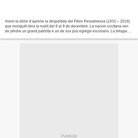
Avem la dolor d’aprene la despartida del Pèire Pessamessa (1931 – 2018)
que moriguèt dins la nuèit del 8 al 9 de decembre. La nacion occitana ven
de pèrdre un grand patriòta e un de sos pus egrègis escrivans. La trilogia «
De fuòc amb de cendres » parescuda...
Publicité