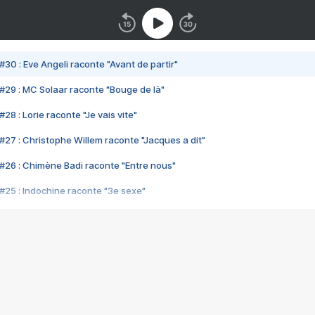
#30 : Eve Angeli raconte "Avant de partir"
#29 : MC Solaar raconte "Bouge de là"
28 : Lorie raconte "Je vais vite"
#27 : Christophe Willem raconte "Jacques a dit"
#26 : Chimène Badi raconte "Entre nous"
#25 : Indochine raconte "3e sexe"
#24 : Zaho raconte "C'est chelou"
#23 : Patrick Bruel raconte "Au café des délices"
#22 : Kyo raconte "Le chemin"
#21 : Nolwenn Leroy raconte "Cassé"