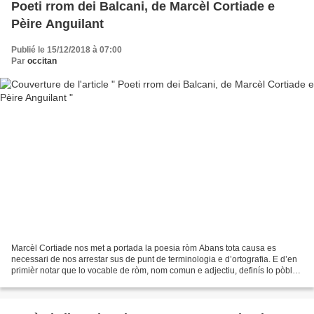
Poeti rrom dei Balcani, de Marcèl Cortiade e
Pèire Anguilant
Publié le 15/12/2018 à 07:00
Par
occitan
Marcèl Cortiade nos met a portada la poesia ròm Abans tota causa es
necessari de nos arrestar sus de punt de terminologia e d’ortografia. E d’en
primièr notar que lo vocable de ròm, nom comun e adjectiu, definís lo pòble
qu’autrescòps èra designat pels...