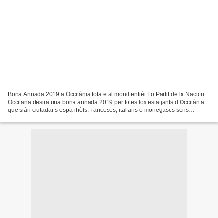
Bona Annada 2019 a Occitània tota e al mond entièr Lo Partit de la Nacion
Occitana desira una bona annada 2019 per totes los estatjants d’Occitània
que sián ciutadans espanhòls, franceses, italians o monegascs sens
desbrembar las Occitanas e los Occitans...