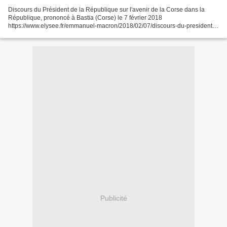
Discours du Président de la République sur l'avenir de la Corse dans la
République, prononcé à Bastia (Corse) le 7 février 2018
https://www.elysee.fr/emmanuel-macron/2018/02/07/discours-du-president-
de-la-republique-sur-lavenir-de-la-corse-dans-la-republique...
Publicité