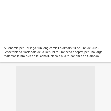
Autonomia per Corsega : un long camin Lo dimars 23 de junh de 2026,
l'Assemblada Nacionala de la Republica Francesa adoptèt, per una larga
majoritat, lo projècte de lei constitucionala sus l'autonomia de Corsega.
Aqueste projècte de lei reconeis la 'comunautat...