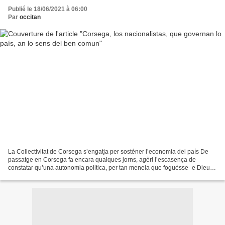
Publié le 18/06/2021 à 06:00
Par
occitan
La Collectivitat de Corsega s’engatja per sosténer l’economia del país De
passatge en Corsega fa encara qualques jorns, agèri l’escasença de
constatar qu’una autonomia politica, per tan menela que foguèsse -e Dieu
sap que l’autonomia còrsa es amorralhada...