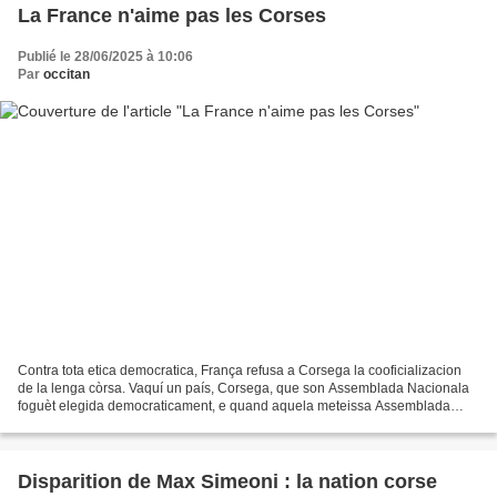
La France n'aime pas les Corses
Publié le 28/06/2025 à 10:06
Par
occitan
Contra tota etica democratica, França refusa a Corsega la cooficializacion
de la lenga còrsa. Vaquí un país, Corsega, que son Assemblada Nacionala
foguèt elegida democraticament, e quand aquela meteissa Assemblada
decidís a l’unanimitat d’una politica...
Disparition de Max Simeoni : la nation corse