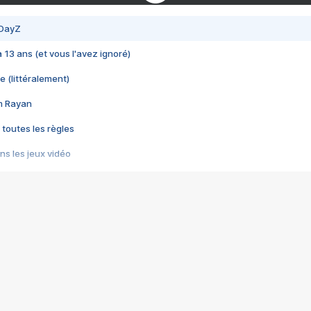
 DayZ
 a 13 ans (et vous l'avez ignoré)
e (littéralement)
im Rayan
 toutes les règles
s les jeux vidéo
us choquant de Rockstar ? - Le scandale BULLY
e plus moche de Steam
du RÊVE tourne au CAUCHEMAR
pendant 8 heures
it… à tort
umiliés par un jeu vidéo