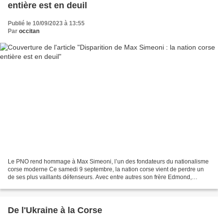
entière est en deuil
Publié le 10/09/2023 à 13:55
Par
occitan
Le PNO rend hommage à Max Simeoni, l’un des fondateurs du nationalisme
corse moderne Ce samedi 9 septembre, la nation corse vient de perdre un
de ses plus vaillants défenseurs. Avec entre autres son frère Edmond,
disparu en 2018, Max Simeoni créa en 1964,...
De l'Ukraine à la Corse