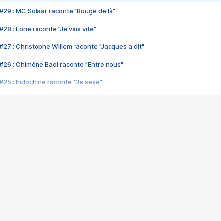
#29 : MC Solaar raconte "Bouge de là"
28 : Lorie raconte "Je vais vite"
#27 : Christophe Willem raconte "Jacques a dit"
#26 : Chimène Badi raconte "Entre nous"
#25 : Indochine raconte "3e sexe"
#24 : Zaho raconte "C'est chelou"
#23 : Patrick Bruel raconte "Au café des délices"
#22 : Kyo raconte "Le chemin"
#21 : Nolwenn Leroy raconte "Cassé"
#20 : Patrick Hernandez raconte "Born to be alive"
#19 : Lorie raconte "Près de moi"
#18 : Michael Jones raconte "A nos actes manqués" (avec Jean-Jacque