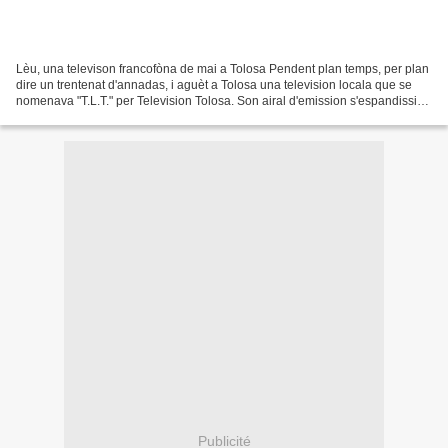
Lèu, una televison francofòna de mai a Tolosa Pendent plan temps, per plan
dire un trentenat d'annadas, i aguèt a Tolosa una television locala que se
nomenava "T.L.T." per Television Tolosa. Son airal d'emission s'espandissiá
pas que sus l'aglomeracion...
Publicité