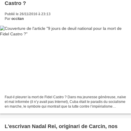
Castro ?
Publié le 26/11/2016 à 23:13
Par
occitan
Faut-il pleurer la mort de Fidel Castro ? Dans ma jeunesse généreuse, naïve
et mal informée (il n’y avait pas Internet), Cuba était le paradis du socialisme
en marche, le symbole qui montrait que la lutte contre l’impérialisme
américain pouvait être victorieuse....
L'escrivan Nadal Rei, originari de Carcin, nos