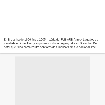
En Bretanha de 1966 fins a 2005 : istòria del FLB-ARB Annick Lagadec es
jornalista e Lionel Henry es professor d’istòria-geografia en Bretanha. De
notar que l’una coma l’autre son totes dos implicats dins lo nacionalisme
breton. Alavetz, me demandaretz...