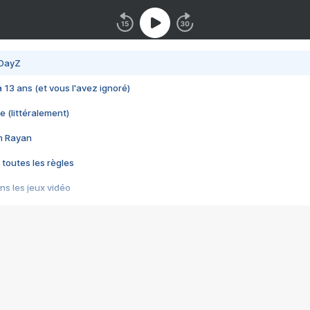
 DayZ
 a 13 ans (et vous l'avez ignoré)
e (littéralement)
im Rayan
 toutes les règles
s les jeux vidéo
us choquant de Rockstar ? - Le scandale BULLY
e plus moche de Steam
du RÊVE tourne au CAUCHEMAR
pendant 8 heures