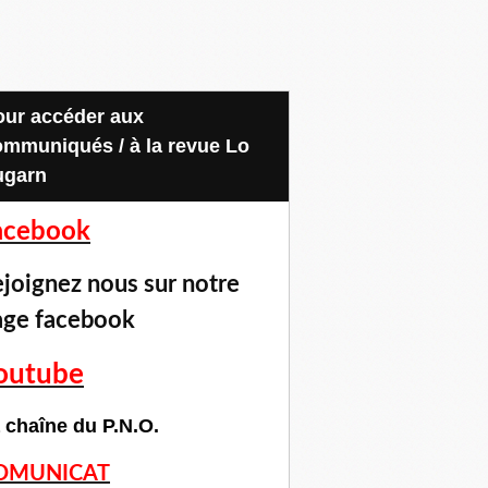
ommuniqués / à la revue Lo
ugarn
acebook
joignez nous sur notre
age facebook
outube
 chaîne du P.N.O.
OMUNICAT