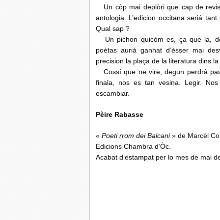
Un còp mai deplòri que cap de revista 
antologia. L’edicion occitana seriá tan
Qual sap ?
Un pichon quicòm es, ça que la, de p
poètas auriá ganhat d’èsser mai des
precision la plaça de la literatura dins l
Cossí que ne vire, degun perdrà pas 
finala, nos es tan vesina. Legir. No
escambiar.
Pèire Rabasse
«
Poeti rrom dei Balcani
» de Marcèl Cor
Edicions Chambra d’Òc.
Acabat d’estampat per lo mes de mai d