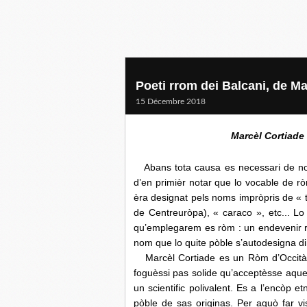
Poeti rrom dei Balcani, de Ma
15 Décembre 2018
Marcèl Cortiade
Abans tota causa es necessari de nos 
d’en primièr notar que lo vocable de r
èra designat pels noms impròpris de « 
de Centreuròpa), « caraco », etc... L
qu’emplegarem es ròm : un endevenir r
nom que lo quite pòble s’autodesigna di
Marcèl Cortiade es un Ròm d’Occitània
foguèssi pas solide qu’acceptèsse aquel
un scientific polivalent. Es a l’encòp et
pòble de sas originas. Per aquò far v