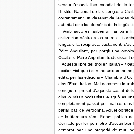
vengut l’especialista mondial de la 
l’Institut Nacional de las Lengas e Civ
correntament un desenat de lengas de
autoritat dins los domènis de la lingüisti
Amb aquò es tanben un famós militant
civilizacion nòstra a las autras. Li arr
lengas e la recipròca. Justament, s’es 
Pèire Anguilant, per porgir una antol
Occitans. Pèire Anguilant tradusissent de
Aqueste libre del títol en italian «
Poet
occitan vist que i son tradusidas tantas 
editat per las edicions « Chambra d’Òc 
dins l’Estat italian. Malurosament lo t
conegut e presat d’aqueste costat dels
dins lo mitan occitanista e aquò es u
completament passat per malhas dins l
parlar pas de vergonha. Aquel obratge
de la literatura ròm. Planes pòbles n
Cortiade per lor permetre d’escambiar f
demorar pas una pregariá de mut, nece