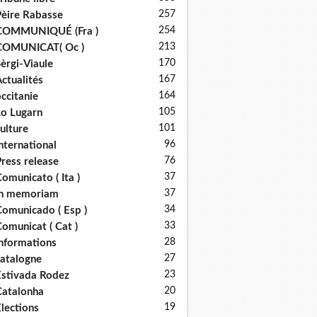
257
èire Rabasse
254
COMMUNIQUÉ (Fra )
213
COMUNICAT( Oc )
170
èrgi-Viaule
167
ctualités
164
ccitanie
105
o Lugarn
101
ulture
96
nternational
76
ress release
37
omunicato ( Ita )
37
in memoriam
34
omunicado ( Esp )
33
omunicat ( Cat )
28
nformations
27
atalogne
23
stivada Rodez
20
atalonha
19
lections