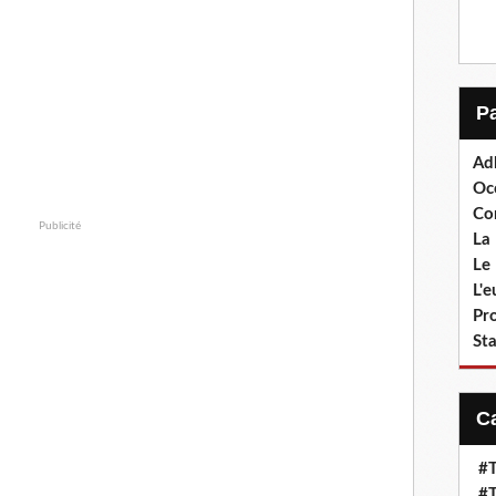
Ad
Oc
Co
Publicité
La 
Le 
L'
Pr
Sta
#T
#T