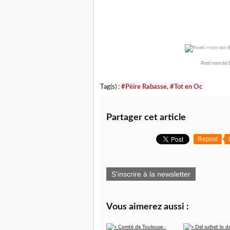
Poeti rrom dei 
Tag(s) :
#Pèire Rabasse
,
#Tot en Oc
Partager cet article
Repost
S'inscrire à la newsletter
Vous aimerez aussi :