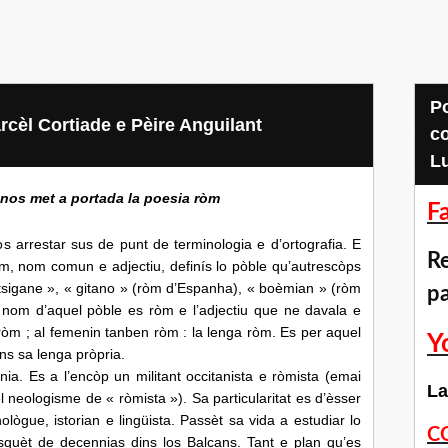
Pour accéder aux
rcèl Cortiade e Pèire Anguilant
c
L
 nos met a portada la poesia ròm
F
arrestar sus de punt de terminologia e d’ortografia. E
Re
òm, nom comun e adjectiu, definís lo pòble qu’autrescòps
tsigane », « gitano » (ròm d’Espanha), « boèmian » (ròm
p
o nom d’aquel pòble es ròm e l’adjectiu que ne davala e
òm ; al femenin tanben ròm : la lenga ròm. Es per aquel
Y
ns sa lenga pròpria.
. Es a l’encòp un militant occitanista e ròmista (emai
La
 neologisme de « ròmista »). Sa particularitat es d’èsser
nològue, istorian e lingüista. Passèt sa vida a estudiar lo
C
isquèt de decennias dins los Balcans. Tant e plan qu’es