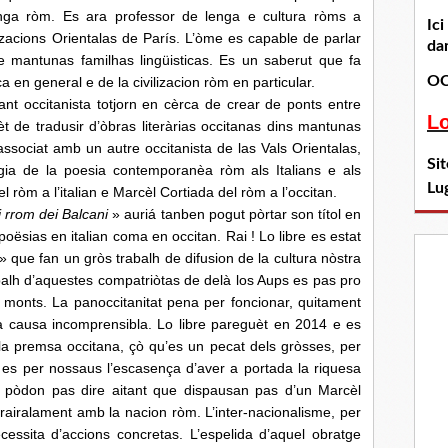
lenga ròm. Es ara professor de lenga e cultura ròms a
Ic
ilizacions Orientalas de París. L’òme es capable de parlar
dan
 mantunas familhas lingüisticas. Es un saberut que fa
OC
ca en general e de la civilizacion ròm en particular.
 occitanista totjorn en cèrca de crear de ponts entre
L
ibèt de tradusir d’òbras literàrias occitanas dins mantunas
associat amb un autre occitanista de las Vals Orientalas,
Si
ogia de la poesia contemporanèa ròm als Italians e als
Lu
l ròm a l’italian e Marcèl Cortiada del ròm a l’occitan.
i rrom dei Balcani
» auriá tanben pogut pòrtar son títol en
poësias en italian coma en occitan. Rai ! Lo libre es estat
» que fan un gròs trabalh de difusion de la cultura nòstra
rabalh d’aquestes compatriòtas de delà los Aups es pas pro
 monts. La panoccitanitat pena per foncionar, quitament
na causa incomprensibla. Lo libre pareguèt en 2014 e es
a premsa occitana, çò qu’es un pecat dels gròsses, per
 es per nossaus l’escasença d’aver a portada la riquesa
e pòdon pas dire aitant que dispausan pas d’un Marcèl
rairalament amb la nacion ròm. L’inter-nacionalisme, per
ssita d’accions concretas. L’espelida d’aquel obratge