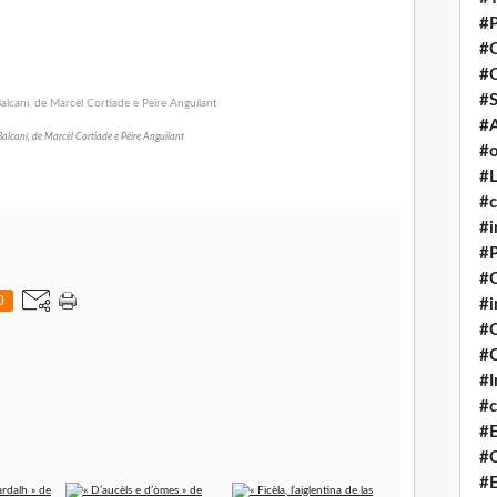
#P
#
#
#S
#A
Balcani, de Marcèl Cortiade e Pèire Anguilant
#o
#L
#c
#i
#P
#C
0
#
#C
#C
#I
#c
#E
#C
#E