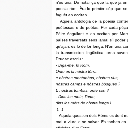
n’es una. De notar ça que la que ja en
poesia ròm. Èra lo primièr còp que se 
faguèt en occitan.
Aquela antologia de la poësia conte
poètessas e de poètas. Per cada pèça lo
Pèire Anguilant e en occitan per Marc
païses traversats sens jamai s’i poder
qu’ajan, es lo de lor lenga. N’an una c
la transmission lingüistica torna sove
Drudac escriu :
- Diga-me, lo Ròm,
Onte es la nòstra tèrra
e nòstras montanhas, nòstres rius,
nòstres camps e nòstres bòsques ?
E nòstras tombas, onte son ?
- Dins los mots, l’òme,
dins los mòts de nòstra lenga !
(...)
Aquela question dels Ròms es dont mai 
mal a viure e se salvar. Es tanben en