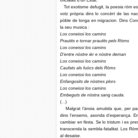
oficialas d’un Estat.
Tot exotisme defugit, la poesia ròm es
votz pròpria dins lo concèrt de las na
pòble de longa en migracion. Dins
Cone
la seu musica :
Los coneissi los camins
Prautits e tornar prautits pels Ròms
Los coneissi los camins
D’entre nòstre ièr e nòstre deman
Los coneissi los camins
Caufats als fuòcs dels Ròms
Los coneissi los camins
Enfangosits de nòstres plors
Los coneissi los camins
Embeguts de nòstra sang cauda.
(...)
Malgrat l’ànsia amutida que, per pass
dins l’ensems, asonda d’esperança. En t
cambiar en fèsta. Se lo tristum i es pr
transcenda la sembla-fatalitat. Los Ròm
al desaise.