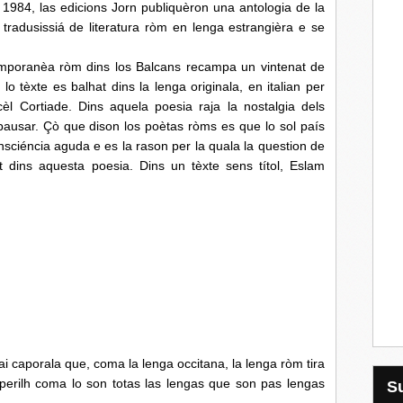
 1984, las edicions Jorn publiquèron una antologia de la
tradusissiá de literatura ròm en lenga estrangièra e se
mporanèa ròm dins los Balcans recampa un vintenat de
 tèxte es balhat dins la lenga originala, en italian per
èl Cortiade. Dins aquela poesia raja la nostalgia dels
 pausar. Çò que dison los poètas ròms es que lo sol país
onsciéncia aguda e es la rason per la quala la question de
nt dins aquesta poesia. Dins un tèxte sens títol, Eslam
caporala que, coma la lenga occitana, la lenga ròm tira
 perilh coma lo son totas las lengas que son pas lengas