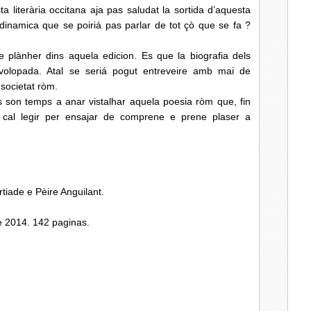
literària occitana aja pas saludat la sortida d’aquesta
t dinamica que se poiriá pas parlar de tot çò que se fa ?
lànher dins aquela edicion. Es que la biografia dels
volopada. Atal se seriá pogut entreveire amb mai de
a societat ròm.
son temps a anar vistalhar aquela poesia ròm que, fin
s cal legir per ensajar de comprene e prene plaser a
tiade e Pèire Anguilant.
e 2014. 142 paginas.