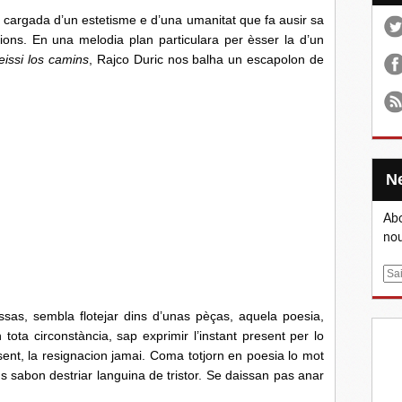
 cargada d’un estetisme e d’una umanitat que fa ausir sa
cions. En una melodia plan particulara per èsser la d’un
issi los camins
, Rajco Duric nos balha un escapolon de
Abo
nou
E
m
a
as, sembla flotejar dins d’unas pèças, aquela poesia,
i
ota circonstància, sap exprimir l’instant present per lo
l
esent, la resignacion jamai. Coma totjorn en poesia lo mot
s sabon destriar languina de tristor. Se daissan pas anar