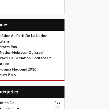
Pages
hésion Au Parti De La Nation
citane
ntacts Pno
Nation Hébreue (Ou Israël)
Parti De La Nation Occitane Et
europe
ograma Nacional 2016
tuts P.n.o
Catégories
483
ot en Oc
353
ribune libre