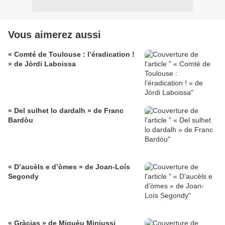
Vous aimerez aussi
« Comté de Toulouse : l’éradication !
» de Jòrdi Laboissa
« Del sulhet lo dardalh » de Franc
Bardòu
« D’aucèls e d’òmes » de Joan-Loís
Segondy
« Gràcias » de Miquèu Miniussi