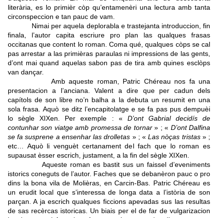
literària, es lo primièr còp qu’entamenèri una lectura amb tanta
circonspeccion e tan pauc de vam.
Nimai per aquela deplorabla e trastejanta introduccion, fin
finala, l’autor capita escriure pro plan las qualques frasas
occitanas que content lo roman. Coma qué, qualques còps se cal
pas arrestar a las primièras paraulas ni impressions de las gents,
d’ont mai quand aquelas sabon pas de tira amb quines esclòps
van dançar.
Amb aqueste roman, Patric Chéreau nos fa una
presentacion a l’anciana. Valent a dire que per cadun dels
capítols de son libre no’n balha a la debuta un resumit en una
sola frasa.
Aquò se ditz l’encapitolatge e se fa pas pus dempuèi
lo sègle XIXen. Per exemple : «
D’ont Gabrial decidís de
contunhar son viatge amb promessa de tornar
» ; «
D’ont Dalfina
se fa susprene a ensenhar las drolletas
» ; «
Las nòças tristas
» ;
etc… Aquò li venguèt certanament del fach que lo roman es
supausat èsser escrich, justament, a la fin del sègle XIXen.
Aqueste roman es bastit sus un faissel d’eveniments
istorics coneguts de l’autor. Faches que se debanèron pauc o pro
dins la bona vila de Molièras, en Carcin-Bas. Patric Chéreau es
un erudit local que s’interessa de longa data a l’istòria de son
parçan. A ja escrich qualques ficcions apevadas sus las resultas
de sas recèrcas istoricas. Un biais per el de far de vulgarizacion