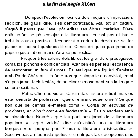
a la fin del sègle XIXen
Dempuèi l’evolucion tecnica dels mejans d’impression,
l’edicion, se gausi dire, s’es democratizada. Atal tot un cadun,
s’aquò li passa per l’ase, pòt editar sas òbras literàrias. D’ara
enlà, totòm se pòt ensajar a la literatura. Ieu soi pas elitista e
tròbi la causa positiva. Reconeissi a cadun lo drech de se far
plaser en editant qualques libres.
Considèri qu’es pas jamai de
papièr gastat, d’ont mai qu’ara se pòt reclicar.
Frequenti los salons dels libres, los grands e prestigioses
coma los pichons e confidencials. Atanben es per ieu l’escasença
de rescontrar un fum d’autors. Es atal que me liguèri d’amistat
amb Patric Chéreau. Un òme tras que simpatic e convivial, emai
s’a pas jamai fach l’esfòrç de se clinar seriosament sus la lenga e
cultura occitanas.
Patric Chéreau viu en Carcin-Bas. Es ara retirat, mas es
estat dentista de profession. Que dire mai d’aquel òme ?
Se que
non que se definís el-meteis coma «
Coma un escrivan de
proximitat, en circuit cort e en biodinamia
».
Es un escrivan amb
sa singularitat. Notarètz que ieu parli pas jamai de « literatura
populara », aquò voldriá dire qu’existiriá una « literatura
borgesa » e, perqué pas ? una « literatura aristocratica ».
Soscrivi pas a n’aquesta ipotèsi e crenti pas las decepcions dins