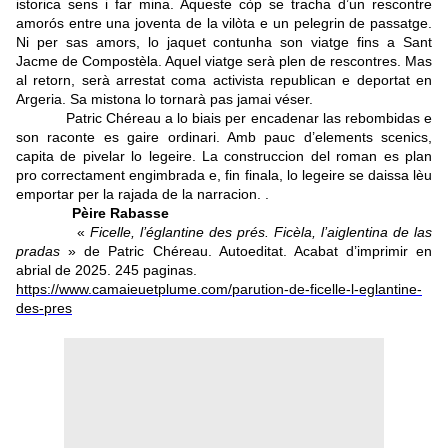
istorica sens i far mina. Aqueste còp se tracha d’un rescontre
amorós entre una joventa de la vilòta e un pelegrin de passatge.
Ni per sas amors, lo jaquet contunha son viatge fins a Sant
Jacme de Compostèla. Aquel viatge serà plen de rescontres. Mas
al retorn, serà arrestat coma activista republican e deportat en
Argeria. Sa mistona lo tornarà pas jamai véser.
Patric Chéreau a lo biais per encadenar las rebombidas e
son raconte es gaire ordinari. Amb pauc d’elements scenics,
capita de pivelar lo legeire. La construccion del roman es plan
pro correctament engimbrada e, fin finala, lo legeire se daissa lèu
emportar per la rajada de la narracion. .
Pèire Rabasse
«
Ficelle, l’églantine des prés. Ficèla, l’aiglentina de las
pradas
» de Patric Chéreau. Autoeditat. Acabat d’imprimir en
abrial de 2025. 245 paginas.
https://www.camaieuetplume.com/parution-de-ficelle-l-eglantine-
des-pres