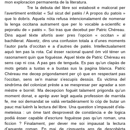
mon exploracion permanenta de la literatura.
Tre la debuta del libre soi estabosit e malcorat per
l’avertiment entitolat « Sul sicut del patés / A propos du patois »
que lo dobrís. Aquela nòta refusa intencionalament de nomenar
la lenga occitana autrament que per lo vocable a-scientific e
pejoratiu de « patés ». Soi tras que decebut per Patric Chéreau.
Dins aquel tèxte afortís aver pres l’opcion « occitan » al
bachilierat.
Alavetz, dins una confusion totala a d’unes moments
l’autor parla d’occitan e a d’autres de patés.
Intellectualament
aquò ten pas la rota. Cal èsser racional quand òm vòl téner un
rasonament quin que foguèsse. Aquel tèxte de Patric Chéreau es
sens cap ni coa.
A pas ges de tenguda. Es pas qu’un clapàs de
mots getats a tustas e a bustas sus la pagina blanca. Patric
Chéreau me decep prigondament per çò que en respectant pas
l’occitan, sens se’n mainar s’escupís dessús. Es victima del
sindròma del colonizat prèste a se mespresar per agradar a son
mèstre e borrèl. Ma decepcion foguèt talament prigonda qu’un
moment donat, e aprèp aver legit aquela profession de marrida
fe, me soi demandat se valiá vertadièrament lo còp de butar un
pauc mai luènh la lectura del libre. Una question s’impausèt d’ela-
meteissa : un òme tant desprovesit de constància e de logica
podiá èsser capable d’escriure foguèsse pas qu’un roman, una
ficcion ? Finalament, per dever me soi impausat la lectura
d’aqueste roman. En mai de cinquanta ans de descobèrta