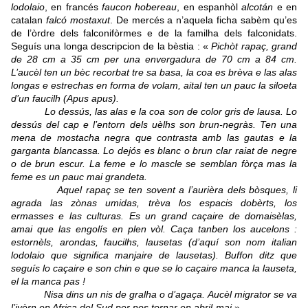
lodolaio
, en francés
faucon hobereau
, en espanhòl
alcotán
e en
catalan
falcó mostaxut
. De mercés a n’aquela ficha sabèm qu’es
de l’òrdre dels falconifòrmes e de la familha dels falconidats.
Seguís una longa descripcion de la bèstia : «
Pichòt rapaç, grand
de 28 cm a 35 cm per una envergadura de 70 cm a 84 cm.
L’aucèl ten un bèc recorbat tre sa basa, la coa es brèva e las alas
longas e estrechas en forma de volam, aital ten un pauc la siloeta
d’un faucilh (Apus apus).
Lo dessús, las alas e la coa son de color gris de lausa. Lo
dessús del cap e l’entorn dels uèlhs son brun-negràs. Ten una
mena de mostacha negra que contrasta amb las gautas e la
garganta blancassa. Lo dejós es blanc o brun clar raiat de negre
o de brun escur. La feme e lo mascle se semblan fòrça mas la
feme es un pauc mai grandeta.
Aquel rapaç se ten sovent a l’aurièra dels bòsques, li
agrada las zònas umidas, trèva los espacis dobèrts, los
ermasses e las culturas. Es un grand caçaire de domaisèlas,
amai que las engolís en plen vòl. Caça tanben los aucelons :
estornèls, arondas, faucilhs, lausetas (d’aquí son nom italian
lodolaio que significa manjaire de lausetas). Buffon ditz que
seguís lo caçaire e son chin e que se lo caçaire manca la lauseta,
el la manca pas !
Nisa dins un nis de gralha o d’agaça.
Aucèl migrator se va
l’ivèrn en Africa del Sud per nos tornar en abril-mai
».