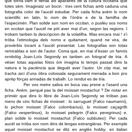
que torna vam e fiertat als aparaires de la cultura occitana que
totes sèm. Imaginatz un bocin : tres cent fichas amb caduna una
fotografia color de l’aucèl estudiat. Per cada ficha avèm lo nom
scientific en latin, lo nom de l’òrdre e de la familha de
l’especimèn. Plan solide son nom en occitan, o puslèu sos noms
en occitan que l’aucèl ne pòt aver mai d’un, segon las regions. I
trobam tanben la descripcion de la volatilha. Mas encara mai ! s’i
tròba l’etimologia dels noms e quitament, quand ne vira, de
provèrbis tocant a l’aucèl presentat. Las fotografias son totas
remirablas e son de l’autor. Coma qué, en mai d’èsser un famós
ornitològ Joan-Loís Segondy es tanben un fotograf de tria. A
véser totas aquelas fòtos òm imagina lo temps passat dins la
natura e la paciéncia que deguèt aver l’autor.
Un còp mai, se
tracha aicí d’una òbra colossala segurament menada a bon pro
aprèp fòrças annadas de trabalh.
Lo rendut es de tria.
Per vos metre saliva en boca vau prene a l’asard una
ficha.
Anèm, perqué pas la del moisset mostachut ? De notar en
primièr que dins lo libre de Joan-Loís Segondy se tròban pas
mens de cinc fichas de moisset : lo sarruguet (Falco naumanni),
lo pichon moisset (Falco colombarius), lo moisset caçagrilh
(Falco vespertinus), lo moisset pelegrin (Falco peregrinus) e,
plan solide lo moisset mostachut (Falco subbuteo). Per cada
aucèl se tròba son nom dins de lengas estrangièras. Per exemple
aquel moisset mostachut se ditz en anglés
hobby
, en italian