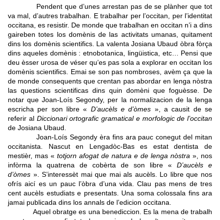
Pendent que d’unes arrestan pas de se plànher que tot
va mal, d’autres trabalhan. E trabalhar per l’occitan, per l’identitat
occitana, es resistir. De monde que trabalhan en occitan n’i a dins
gaireben totes los domènis de las activitats umanas, quitament
dins los domènis scientifics. La valenta Josiana Ubaud òbra fòrça
dins aqueles domènis : etnobotanica, lingüistica, etc… Pensi que
deu èsser urosa de véser qu’es pas sola a explorar en occitan los
domènis scientifics. Emai se son pas nombroses, avèm ça que la
de monde consequents que crentan pas abordar en lenga nòstra
las questions scientificas dins quin domèni que foguèsse. De
notar que Joan-Loís Segondy, per la normalizacion de la lenga
escricha per son libre «
D’aucèls e d’òmes
», a causit de se
referir al
Diccionari ortografic gramatical e morfologic de l’occitan
de Josiana Ubaud.
Joan-Loís Segondy èra fins ara pauc conegut del mitan
occitanista. Nascut en Lengadòc-Bas es estat dentista de
mestièr, mas «
totjorn afogat de natura e de lenga nòstra
», nos
infòrma la quatrena de cobèrta de son libre «
D’aucèls e
d’òmes
».
S’interessèt mai que mai als aucèls. Lo libre que nos
ofrís aicí es un pauc l’òbra d’una vida.
Clau pas mens de tres
cent aucèls estudiats e presentats.
Una soma colossala fins ara
jamai publicada dins los annals de l’edicion occitana.
Aquel obratge es una benediccion.
Es la mena de trabalh