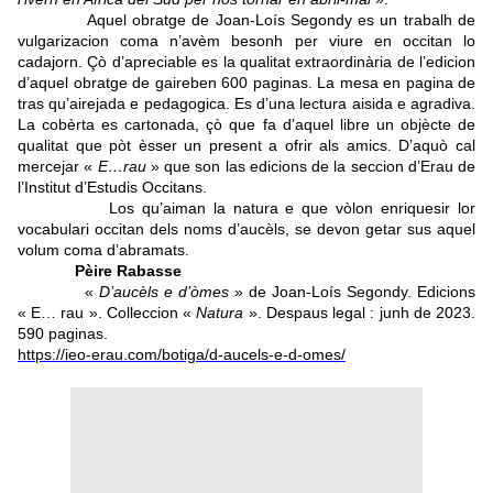
Aquel obratge de Joan-Loís Segondy es un trabalh de
vulgarizacion coma n’avèm besonh per viure en occitan lo
cadajorn. Çò d’apreciable es la qualitat extraordinària de l’edicion
d’aquel obratge de gaireben 600 paginas. La mesa en pagina de
tras qu’airejada e pedagogica. Es d’una lectura aisida e agradiva.
La cobèrta es cartonada, çò que fa d’aquel libre un objècte de
qualitat que pòt èsser un present a ofrir als amics. D’aquò cal
mercejar «
E…rau
» que son las edicions de la seccion d’Erau de
l’Institut d’Estudis Occitans.
Los qu’aiman la natura e que vòlon enriquesir lor
vocabulari occitan dels noms d’aucèls, se devon getar sus aquel
volum coma d’abramats.
Pèire Rabasse
«
D’aucèls e d’òmes
» de Joan-Loís Segondy. Edicions
« E… rau ».
Colleccion «
Natura
». Despaus legal : junh de 2023.
590 paginas.
https://ieo-erau.com/botiga/d-aucels-e-d-omes/