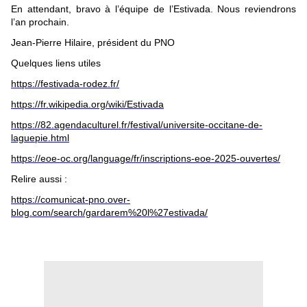
En attendant, bravo à l’équipe de l’Estivada. Nous reviendrons
l’an prochain.
Jean-Pierre Hilaire, président du PNO
Quelques liens utiles
https://festivada-rodez.fr/
https://fr.wikipedia.org/wiki/Estivada
https://82.agendaculturel.fr/festival/universite-occitane-de-
laguepie.html
https://eoe-oc.org/language/fr/inscriptions-eoe-2025-ouvertes/
Relire aussi :
https://comunicat-pno.over-
blog.com/search/gardarem%20l%27estivada/