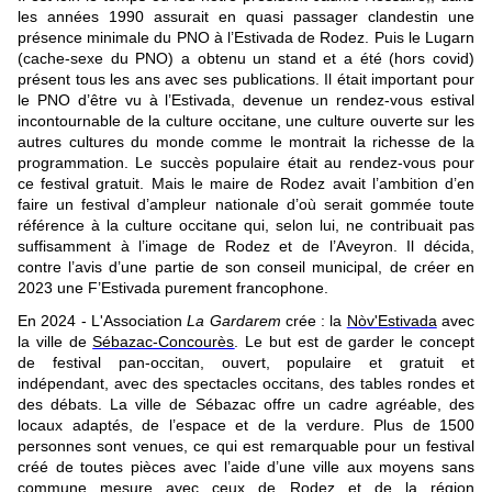
les années 1990 assurait en quasi passager clandestin une
présence minimale du PNO à l’Estivada de Rodez. Puis le Lugarn
(cache-sexe du PNO) a obtenu un stand et a été (hors covid)
présent tous les ans avec ses publications. Il était important pour
le PNO d’être vu à l’Estivada, devenue un rendez-vous estival
incontournable de la culture occitane, une culture ouverte sur les
autres cultures du monde comme le montrait la richesse de la
programmation. Le succès populaire était au rendez-vous pour
ce festival gratuit. Mais le maire de Rodez avait l’ambition d’en
faire un festival d’ampleur nationale d’où serait gommée toute
référence à la culture occitane qui, selon lui, ne contribuait pas
suffisamment à l’image de Rodez et de l’Aveyron. Il décida,
contre l’avis d’une partie de son conseil municipal, de créer en
2023 une F’Estivada purement francophone.
En 2024 - L'Association
La Gardarem
crée : la
Nòv'Estivada
avec
la ville de
Sébazac-Concourès
. Le but est de garder le concept
de festival pan-occitan, ouvert, populaire et gratuit et
indépendant, avec des spectacles occitans, des tables rondes et
des débats. La ville de Sébazac offre un cadre agréable, des
locaux adaptés, de l’espace et de la verdure. Plus de 1500
personnes sont venues, ce qui est remarquable pour un festival
créé de toutes pièces avec l’aide d’une ville aux moyens sans
commune mesure avec ceux de Rodez et de la région