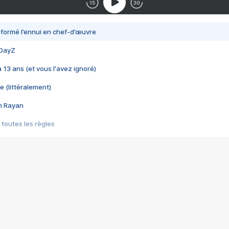
nsformé l’ennui en chef-d’œuvre
 DayZ
 a 13 ans (et vous l'avez ignoré)
e (littéralement)
im Rayan
 toutes les règles
s les jeux vidéo
us choquant de Rockstar ? - Le scandale BULLY
e plus moche de Steam
du RÊVE tourne au CAUCHEMAR
pendant 8 heures