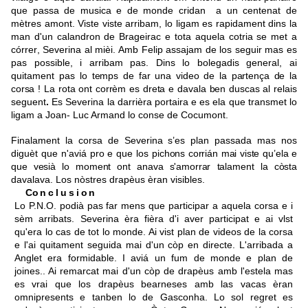
que passa de musica e de monde cridan a un centenat de
mètres amont. Viste viste arribam, lo ligam es rapidament dins la
man d'un calandron de Brageirac e tota aquela cotria se met a
córre
r
, Severina al mièi. Amb Felip assajam de los seguir mas es
pas possible, i arribam pas. Dins lo bolegadis general, ai
quitament pas
lo temps
de
far
una
video
de la partença
de
la
corsa !
La
rota
ont corrèm
es
dreta
e
davala
ben
duscas
al
relais
seguent
.
Es Severina la darrièra portaira e es ela que transmet lo
ligam a Joan- Luc Armand lo conse de Cocumont.
Finalament la corsa de Severina s’es plan passada mas nos
diguèt
que
n'aviá pro e que los
pichons corri
á
n mai viste
qu’ela e
que vesià lo
moment
ont anava s'amorrar
talament
la
còsta
davalava. Los nòstres drapèus èran visibles.
C
onclusion
L
o P.N.O. podià pas far mens que participar
a aquela corsa e i
sèm arribats
.
Severina èra fièra d'i aver participat e ai vlst
qu'era lo cas de tot lo monde. Ai vist plan de videos de la corsa
e l'ai quitament seguida mai d'un còp en directe. L'arribada a
Anglet era formidable. I aviá un fum de monde e plan de
joines
.
. Ai remarcat mai d'un còp de drapèus amb l'estela mas
es vrai que los drapèus bearneses amb las vacas èran
omnipresents e tanben lo de Gasconha. Lo sol regret es