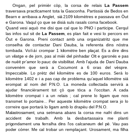
Ongan, pel primièr còp, la corsa de relais
La Passem
traversava practlcament tota la Gasconha. Partissiá de Bedos en
Bearn e arribava a Anglet,
siá
2109 kilomètres e passava en Òut
e Garona. Vaqul ço que se disiá suls rasals coma facebook.
Quand vesi aquò me disi que cal que lo PNO i participe
. Cerqul
las infos sul sit de
La Passem
, es plan fait e vesi lo percors en
Òut e Garona. Preni contact
amb una organizatritz que me
conselha de contactar Dani Dauba, la referenta dins nòstra
tombada. V
oliái
crompar 1
kilomètre ben
plaçat. Es a dire dins
un
vilatge
e
de
jorn,
pas
al
mièi
del
pinhadar
Olt
e
garonés
e
pas
de
nuèit
pr’amor lo
pauc de visibilitat. Amb l'ajuda de Dani Dauba
convenèm que serà a Cocumont a 6 oras del vèspre.
lmpeccable. Lo prètz del kilomètre es de 100 euros. Serà lo
kilomètre 1402 e i a pas cap de problema qu’aquel kllomètre siá
erompat al nom del P.N.O. La moneda collectada servirà a
ajudar financièrament tot çò
que tòca a l'occitan. A cada
kilomètre crompat i a un relais ; cal
prene lo ligam que nos
transmet lo portaire... Per aqueste kilomètre crompat sera jo lo
correire que portarà lo ligam amb lo drapèu del P.N.O.
Malastrosament,
una setmana
abans la corsa me nafri
dins un
accident
de trabalh
.
Amb la desbartassaira me planti
prigondament
una ferralha dins
l'os
calcaneum
del
pè
.
Vau
pas
poder córrer. Me cal
trobar un remplaçant. Urosament, ma filha