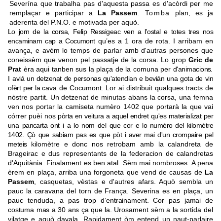
Severína que trabalha pas d'aquesta passa es d'acòrdi per me
remplaçar e participar a
La Passem
.
Tomba
plan, es ja
aderenta del P.N.O. e motivada per aquò.
Lo
jorn
de
la
corsa,
Felip
Ressigeac
ven
a
l'ostal
e
totes
tres
nos
encaminam
cap
a
Cocumont
qu’es a 1 ora de rota. I arribam en
avança, e avèm lo temps de parlar amb d'autras persones que
coneissèm que venon pel passatje de la corsa. Lo grop
Gric de
Prat
èra aqui tanben sus la plaça de la comuna per
d'animacions
.
I
avi
á
un
detzenat
de
personas
qu'atendian
e
bevián
una
gota
de
vin
ofèrt
per
la
cava de Cocumont. Lor ai distribuit qualques tracts de
nòstre partit. Un detzenat de minutas abans la corsa, una femna
ven nos portar la camiseta numèro 1402 que portarà la que vai
córrer puèi nos
pòrta
en
veitura
a
aquel
endret
qu'es
materializat
per
una
pancarta
ont
i
a
lo
nom
del
que
cor
e
lo numèro del
kilomètre
1402
.
Çò
que
sabiam
pas
es
que
p
ò
t
i
aver
mai
d'un
crompaire
pel
meteis
kilomètre e donc nos retrobam amb la calandreta
de
Brageirac
e dus representants
de la federacion
de
calandretas
d'Aquitània. Finalament es ben atal. Sèm mai nombroses. A pena
èrem en plaça, arriba una forgoneta que vend de causas de
La
Passem
, casquetas, vèstas e d'autres afars. Aquò sembla un
pauc la caravana del torn de França. Severina es en plaça, un
pauc tenduda, a pas trop
d’entrainament.
Cor
pas
jamai
de
costuma
mas
a
30
ans
ça que la.
Urosament sèm a la sortida del
vilatge e aquò davala. Rapidament òm entend un naut-parlaire