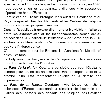
"Manifeste [du Parti] Communiste" par la phrase suivante: « Un
spectre hante l'Europe - le spectre du communisme » - ; en 2026,
nous pouvons, en les paraphrasant, dire que « le spectre du
séparatisme hante l’Europe » !
C’est le cas en Grande Bretagne mais aussi en Catalogne et au
Pays basque et chez les Flamands et les Wallons de Belgique
pour ne citer que quelques exemples.
Dans la République française dite « une et indivisible », l’alliance
entre les autonomistes et les indépendantistes corses est au
pouvoir dans la « collectivité territoriale » de Corse depuis 2015
et cherche à obtenir le statut d’autonomie promis comme premier
pas vers l’indépendance
C’est un exemple pour les Bretons, les Alsaciens (et Mosellans)
et les Occitans.
La Polynésie dite française et la Canaquie sont déjà avancées
dans la marche vers l’indépendance.
Le
Parti de la Nation Occitane
considère que pour l’Occitanie
comme pour toutes les nations sans État, l’indépendance et la
création d’un État représentent l’avenir et la défaite des
impérialismes.
Le
Parti de la Nation Occitane
invite toutes les nations
colonisées d’Europe occidentale à s’inspirer de l’exemple des
Gallois, des Écossais, des Irlandais, des Basques, des Catalans
etc..