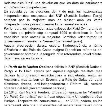
Reialme dich "Unit" una devolucion que los dòta de parlaments
amb d’amplas competéncias.
En seguida de las eleccions del 7 de mai, los nacionalistas
independentistas escoceses del SNP (Scottish National Party)
obtenon pas la majoritat mas en s'aliant amb los Verds
independentistas poiràn governar lo parlament escocés.
Per lor part, los independentistas galeses del Plaid Cymru arriban
en tèsta pel primièr còp dempuèi 1999 e destrònan lo Partit
trabalhista sens obtenir la majoritat.
Semblan voler formar un
governament minoritari al Senned (parlament galés).
Aquela progression daissa esperar l'independéncia a tèrme
d'Escòcia e del País de Galas malgrat l'oposicion reïterada del
governament britanic a la tenguda d'un referendum novèl d'auto-
determinacion en Escòcia.
Lo
Partit de la Nacion Occitana
felicita lo SNP (Scottish National
Party) e lo Plaid Cymru per aqueles egrègis resultats mas
deplora la progression espectaculara e inquietanta, sustot en
Anglatèrra mas tanben en Escòcia e a País de Galas del partit
d'extrèma drecha, anti-independentista : Reform UK, version
britanica del RN (Recampament nacional)
En 1848, Karl Marx e Frederic Engels començavan lor "Manifèst
[de Partit] Comunista" per la frasa seguenta: « Un espèctre trèva
Euròpa - l'espèctre del comunisme » - ; en 2026, podèm, en los
parafrasant, dire que « lo espèctre del separatisme trèva Euròpa