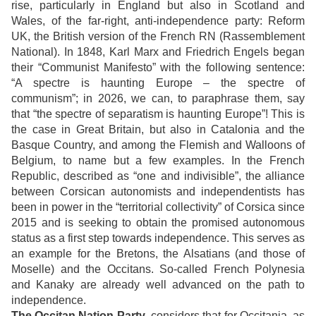
rise, particularly in England but also in Scotland and
Wales, of the far-right, anti-independence party: Reform
UK, the British version of the French RN (Rassemblement
National).
In 1848, Karl Marx and Friedrich Engels began
their “Communist Manifesto” with the following sentence:
“A spectre is haunting Europe – the spectre of
communism”; in 2026, we can, to paraphrase them, say
that “the spectre of separatism is haunting Europe”!
This is
the case in Great Britain, but also in Catalonia and the
Basque Country, and among the Flemish and Walloons of
Belgium, to name but a few examples.
In the French
Republic, described as “one and indivisible”, the alliance
between Corsican autonomists and independentists has
been in power in the “territorial collectivity” of Corsica since
2015 and is seeking to obtain the promised autonomous
status as a first step towards independence.
This serves as
an example for the Bretons, the Alsatians (and those of
Moselle) and the Occitans.
So-called French Polynesia
and Kanaky are already well advanced on the path to
independence.
The Occitan Nation Party
considers that for Occitania, as