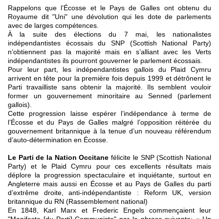
Rappelons que l’Écosse et le Pays de Galles ont obtenu du
Royaume dit "Uni" une dévolution qui les dote de parlements
avec de larges compétences.
À la suite des élections du 7 mai, les nationalistes
indépendantistes écossais du SNP (Scottish National Party)
n’obtiennent pas la majorité mais en s’alliant avec les Verts
indépendantistes ils pourront gouverner le parlement écossais.
Pour leur part, les indépendantistes gallois du Plaid Cymru
arrivent en tête pour la première fois depuis 1999 et détrônent le
Parti travailliste sans obtenir la majorité. Ils semblent vouloir
former un gouvernement minoritaire au Senned (parlement
gallois).
Cette progression laisse espérer l’indépendance à terme de
l’Écosse et du Pays de Galles malgré l’opposition réitérée du
gouvernement britannique à la tenue d’un nouveau référendum
d’auto-détermination en Écosse.
Le Parti de la Nation Occitane
félicite le SNP (Scottish National
Party) et le Plaid Cymru pour ces excellents résultats mais
déplore la progression spectaculaire et inquiétante, surtout en
Angleterre mais aussi en Écosse et au Pays de Galles du parti
d’extrême droite, anti-indépendantiste : Reform UK, version
britannique du RN (Rassemblement national)
En 1848, Karl Marx et Frederic Engels commençaient leur