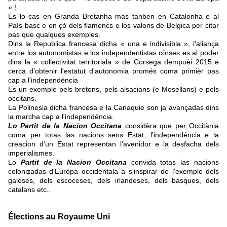
» !
Es lo cas en Granda Bretanha mas tanben en Catalonha e al
País basc e en çò dels flamencs e los valons de Belgica per citar
pas que qualques exemples.
Dins la Republica francesa dicha « una e indivisibla », l'aliança
entre los autonomistas e los independentistas còrses es al poder
dins la « collectivitat territoriala » de Corsega dempuèi 2015 e
cerca d'obtenir l'estatut d'autonomia promés coma primièr pas
cap a l'independéncia
Es un exemple pels bretons, pels alsacians (e Mosellans) e pels
occitans.
La Polinesia dicha francesa e la Canaquie son ja avançadas dins
la marcha cap a l'independéncia.
Lo Partit de la Nacion Occitana
considèra que per Occitània
coma per totas las nacions sens Estat, l'independéncia e la
creacion d'un Estat representan l'avenidor e la desfacha dels
imperialismes.
Lo
Partit de la Nacion Occitana
convida totas las nacions
colonizadas d'Euròpa occidentala a s'inspirar de l'exemple dels
galeses, dels escoceses, dels irlandeses, dels basques, dels
catalans etc..
Élections au Royaume Uni