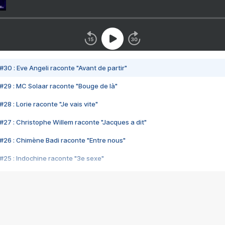
#30 : Eve Angeli raconte "Avant de partir"
#29 : MC Solaar raconte "Bouge de là"
28 : Lorie raconte "Je vais vite"
#27 : Christophe Willem raconte "Jacques a dit"
#26 : Chimène Badi raconte "Entre nous"
#25 : Indochine raconte "3e sexe"
#24 : Zaho raconte "C'est chelou"
#23 : Patrick Bruel raconte "Au café des délices"
#22 : Kyo raconte "Le chemin"