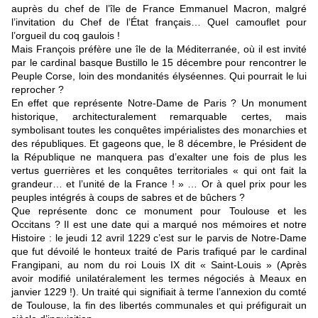
auprès du chef de l’île de France Emmanuel Macron, malgré
l’invitation du Chef de l’État français… Quel camouflet pour
l’orgueil du coq gaulois !
Mais François préfère une île de la Méditerranée, où il est invité
par le cardinal basque Bustillo le 15 décembre pour rencontrer le
Peuple Corse, loin des mondanités élyséennes. Qui pourrait le lui
reprocher ?
En effet que représente Notre-Dame de Paris ? Un monument
historique, architecturalement remarquable certes, mais
symbolisant toutes les conquêtes impérialistes des monarchies et
des républiques. Et gageons que, le 8 décembre, le Président de
la République ne manquera pas d’exalter une fois de plus les
vertus guerrières et les conquêtes territoriales « qui ont fait la
grandeur… et l’unité de la France ! » … Or à quel prix pour les
peuples intégrés à coups de sabres et de bûchers ?
Que représente donc ce monument pour Toulouse et les
Occitans ? Il est une date qui a marqué nos mémoires et notre
Histoire : le jeudi 12 avril 1229 c’est sur le parvis de Notre-Dame
que fut dévoilé le honteux traité de Paris trafiqué par le cardinal
Frangipani, au nom du roi Louis IX dit « Saint-Louis » (Après
avoir modifié unilatéralement les termes négociés à Meaux en
janvier 1229 !). Un traité qui signifiait à terme l’annexion du comté
de Toulouse, la fin des libertés communales et qui préfigurait un