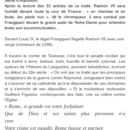
siècle d’inquisition.
Après la lecture des 32 articles de ce traité, Raimon VII sera
humilié devant toute la cour de France : « en chemise et en
braie, les pieds nus », dit le chroniqueur, il sera conduit par
Frangipani devant le grand autel de Notre-Dame pour entendre
levée son excommunication…
Devant Louis IX, le légat Frangipani flagelle Raimon VII avec une
verge (miniature de 1296).
À travers le comte de Toulouse, c'est tout le peuple occitan qui
est traîné à terre, bafoué, trahi, humilié et bientôt colonisé. Les
auteurs de l'Histoire du Languedoc, pourtant bénédictins, écriront
au début du 18e siècle : « On voit par ce traité que les principaux
instigateurs de la guerre contre Raymond, songeaient bien moins
à s'assurer de sa catholicité qu'à le déposséder de ses domaines
et à s'enrichir de ses dépouilles. » Et le troubadour toulousain
Guilhem Figueira, contemporain des faits, crie sa colère contre
l’Église :
«
Rome, si grande est votre forfaiture
Que de Dieu et ses saints plus personne n'a
cure
Votre règne est maudit, Rome fausse et parjure