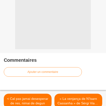
Commentaires
Ajouter un commentaire
< Cal pas jamai desesperar
« La venjança de N’Isarn
de res, nimai de degun
Cassanha » de Sèrgi Viaule