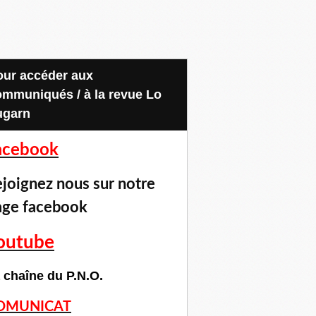
ommuniqués / à la revue Lo
ugarn
acebook
joignez nous sur notre
age facebook
outube
 chaîne du P.N.O.
OMUNICAT