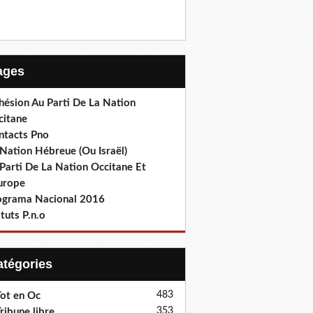
Pages
hésion Au Parti De La Nation
citane
ntacts Pno
Nation Hébreue (Ou Israël)
Parti De La Nation Occitane Et
europe
ograma Nacional 2016
tuts P.n.o
Catégories
483
ot en Oc
353
ribune libre