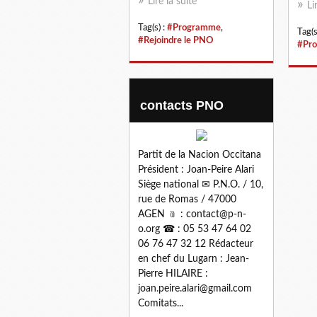
Lire la suite
Li
Tag(s) :
#Programme
,
Tag(s
#Rejoindre le PNO
#Pr
contacts PNO
Partit de la Nacion Occitana
Président : Joan-Peire Alari
Siège national ✉ P.N.O. / 10,
rue de Romas / 47000
AGEN ﹫ : contact@p-n-
o.org ☎ : 05 53 47 64 02
06 76 47 32 12 Rédacteur
en chef du Lugarn : Jean-
Pierre HILAIRE :
joan.peire.alari@gmail.com
Comitats...