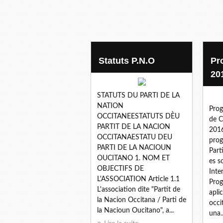
rejoindre le pno
Statuts P.N.O
Pr
20
STATUTS DU PARTI DE LA
NATION
Prog
OCCITANEESTATUTS DÈU
de C
PARTIT DE LA NACION
2016
OCCITANAESTATU DEU
prog
PARTI DE LA NACIOUN
Part
OUCITANO 1. NOM ET
es s
OBJECTIFS DE
Inte
L'ASSOCIATION Article 1.1
Prog
L'association dite "Partit de
apli
la Nacion Occitana / Parti de
occi
la Nacioun Oucitano", a...
una..