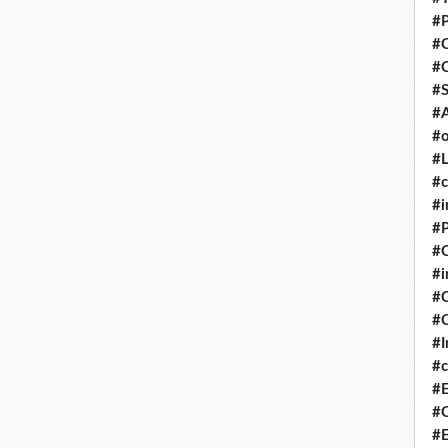
#P
#
#
#S
#A
#o
#L
#c
#i
#P
#C
#
#C
#C
#I
#c
#E
#C
#E