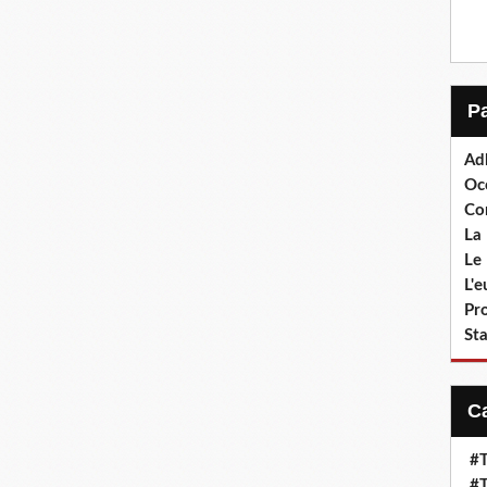
Ad
Oc
Co
La 
Le 
L'
Pr
Sta
#T
#T