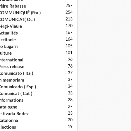
257
èire Rabasse
254
COMMUNIQUÉ (Fra )
213
COMUNICAT( Oc )
170
èrgi-Viaule
167
ctualités
164
ccitanie
105
o Lugarn
101
ulture
96
nternational
76
ress release
37
omunicato ( Ita )
37
in memoriam
34
omunicado ( Esp )
33
omunicat ( Cat )
28
nformations
27
atalogne
23
stivada Rodez
20
atalonha
19
lections