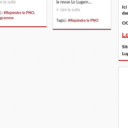
re la suite
la revue Lo Lugarn....
Ic
Lire la suite
dan
) :
#Rejoindre le PNO
,
ogramme
Tag(s) :
#Rejoindre le PNO
OC
L
Si
Lu