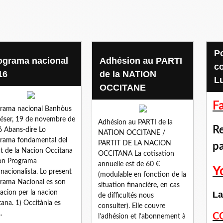
Pour accéder aux
ograma nacional
Adhésion au PARTI
c
16
de la NATION
L
OCCITANE
F
rama nacional Banhòus
éser, 19 de novembre de
Adhésion au PARTI de la
Re
 Abans-dire Lo
NATION OCCITANE /
rama fondamental del
PARTIT DE LA NACION
p
it de la Nacion Occitana
OCCITANA La cotisation
on Programa
annuelle est de 60 €
Y
rnacionalista. Lo present
(modulable en fonction de la
rama Nacional es son
situation financière, en cas
cacion per la nacion
La
de difficultés nous
tana. 1) Occitània es
consulter). Elle couvre
.
C
l’adhésion et l’abonnement à