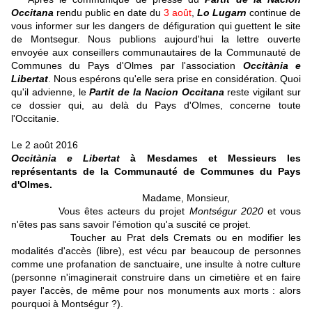
Occitana
rendu public en date du
3 août
,
Lo Lugarn
continue de
vous informer sur les dangers de défiguration qui guettent le site
de Montsegur. Nous publions aujourd'hui la lettre ouverte
envoyée aux conseillers communautaires de la Communauté de
Communes du Pays d'Olmes par l'association
Occitània e
Libertat
. Nous espérons qu'elle sera prise en considération. Quoi
qu'il advienne, le
Partit de la Nacion Occitana
reste vigilant sur
ce dossier qui, au delà du Pays d'Olmes, concerne toute
l'Occitanie.
Le 2 août 2016
Occitània e Libertat
à Mesdames et Messieurs les
représentants de la Communauté de Communes du Pays
d'Olmes.
Madame, Monsieur,
Vous êtes acteurs du projet
Montségur 2020
et vous
n'êtes pas sans savoir l'émotion qu'a suscité ce projet.
Toucher au Prat dels Cremats ou en modifier les
modalités d'accès (libre), est vécu par beaucoup de personnes
comme une profanation de sanctuaire, une insulte à notre culture
(personne n'imaginerait construire dans un cimetière et en faire
payer l'accès, de même pour nos monuments aux morts : alors
pourquoi à Montségur ?).