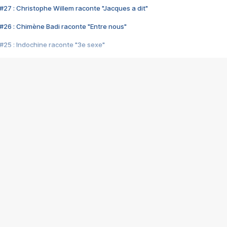
#27 : Christophe Willem raconte "Jacques a dit"
#26 : Chimène Badi raconte "Entre nous"
#25 : Indochine raconte "3e sexe"
#24 : Zaho raconte "C'est chelou"
#23 : Patrick Bruel raconte "Au café des délices"
#22 : Kyo raconte "Le chemin"
#21 : Nolwenn Leroy raconte "Cassé"
#20 : Patrick Hernandez raconte "Born to be alive"
#19 : Lorie raconte "Près de moi"
#18 : Michael Jones raconte "A nos actes manqués" (avec Jean-Jacque
#17 : Khaled raconte "Aïcha"
#16 : Corneille raconte "Parce qu'on vient de loin"
#15 : Indochine raconte "L'aventurier"