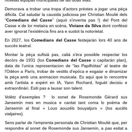
Demorava a trobar una tropa d'actors prèstes a jogar una pèça
dificila. Cal saludar la causida judiciosa per Christian Moulié dels
“
Comedians del Casse
” (aquò s'inventa pas !) del Pont del
Casse e de lor metaira en scèna,
Viviane da Silva
dont confèssi
aver ignorat l'existéncia fins ara e sustot la notorietat.
En 2027, los
Comedians del Casse
festejaràn lors 40 ans de
succès teatral.
Montar la pèça sufisiá pas, caliá s’èra possible respectar los
decòrs de 1931 (los
Comedians del Casse
o capitaràn plan),
data de l’unica representacion de “las Papilhòtas” al teatre de
l'Odéon a París, trobar de vestits d'epòca e esgaiar e dinamizar
la pèça amb una animacion musicala. Es aquí que lo rencontre
amb l'artista e expèrt en IA, Yann Rochard, foguèt decisiu e
extraordinàri. Esiti pas a lausar son talent.
Volètz d’exemples ? lo sonet de Rosemonde Gérard sus
Jansemin mes en musica e cantat tant coma lo poèma de
Jansemin al final « Lous aouzèls bouyatjurs » (los aucèls
viatjaires).
Sens parlar de l’emprenta personala de Christian Moulié que, per
respondre al sonet de Rosemonde sus Jansemin, a pas esitat a