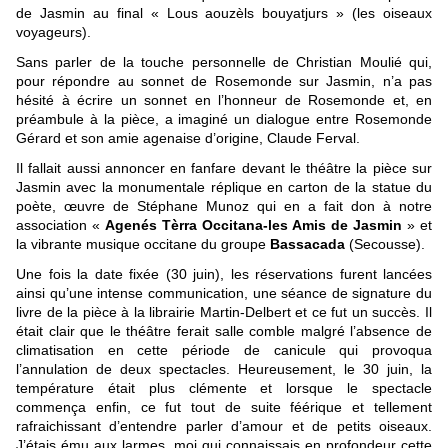
de Jasmin au final « Lous aouzèls bouyatjurs » (les oiseaux
voyageurs).
Sans parler de la touche personnelle de Christian Moulié qui,
pour répondre au sonnet de Rosemonde sur Jasmin, n’a pas
hésité à écrire un sonnet en l’honneur de Rosemonde et, en
préambule à la pièce, a imaginé un dialogue entre Rosemonde
Gérard et son amie agenaise d’origine, Claude Ferval.
Il fallait aussi annoncer en fanfare devant le théâtre la pièce sur
Jasmin avec la monumentale réplique en carton de la statue du
poète, œuvre de Stéphane Munoz qui en a fait don à notre
association «
Agenés Tèrra Occitana-les Amis de Jasmin
» et
la vibrante musique occitane du groupe
Bassacada
(Secousse).
Une fois la date fixée (30 juin), les réservations furent lancées
ainsi qu’une intense communication, une séance de signature du
livre de la pièce à la librairie Martin-Delbert et ce fut un succès. Il
était clair que le théâtre ferait salle comble malgré l’absence de
climatisation en cette période de canicule qui provoqua
l’annulation de deux spectacles. Heureusement, le 30 juin, la
température était plus clémente et lorsque le spectacle
commença enfin, ce fut tout de suite féérique et tellement
rafraichissant d’entendre parler d’amour et de petits oiseaux.
J’étais ému aux larmes, moi qui connaissais en profondeur cette