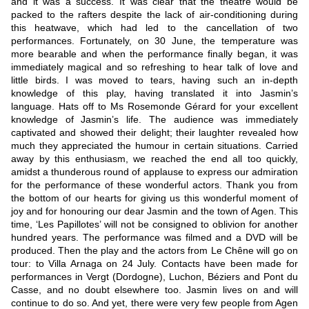
and it was a success. It was clear that the theatre would be
packed to the rafters despite the lack of air-conditioning during
this heatwave, which had led to the cancellation of two
performances. Fortunately, on 30 June, the temperature was
more bearable and when the performance finally began, it was
immediately magical and so refreshing to hear talk of love and
little birds. I was moved to tears, having such an in-depth
knowledge of this play, having translated it into Jasmin’s
language. Hats off to Ms Rosemonde Gérard for your excellent
knowledge of Jasmin’s life. The audience was immediately
captivated and showed their delight; their laughter revealed how
much they appreciated the humour in certain situations. Carried
away by this enthusiasm, we reached the end all too quickly,
amidst a thunderous round of applause to express our admiration
for the performance of these wonderful actors. Thank you from
the bottom of our hearts for giving us this wonderful moment of
joy and for honouring our dear Jasmin and the town of Agen. This
time, ‘Les Papillotes’ will not be consigned to oblivion for another
hundred years.
The performance was filmed and a DVD will be
produced. Then the play and the actors from Le Chêne will go on
tour: to Villa Arnaga on 24 July. Contacts have been made for
performances in Vergt (Dordogne), Luchon, Béziers and Pont du
Casse, and no doubt elsewhere too. Jasmin lives on and will
continue to do so. And yet, there were very few people from Agen