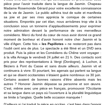
pièce pour l’avoir traduite dans la langue de Jasmin. Chapeau
Madame Rosemonde Gérard pour votre excellente connaissance
de la vie de Jasmin. Le public adhéra tout de suite et manifesta
sa joie et par ses rires apprécia le comique de certaines
situations. Emportés par cet élan, nous arrivâmes trop vite à la
conclusion sous un tonnerre d’applaudissements pour exprimer
notre admiration devant la performance de ces merveilleux
comédiens. Merci du fond du cœur de nous avoir donné ce grand
moment de bonheur et d’avoir honoré notre cher Jasmin et la
ville d’Agen. Cette fois «
les Papillotes
» ne resteront pas dans
l’oubli cent ans de plus. Le spectacle a été filmé et un DVD sera
produit. Puis la pièce et les Comédiens du Chêne vont voyager :
à la villa Arnaga le vendredi 24 juillet en 21 h. Des contacts sont
pris pour des représentations à Vergt (Dordogne), à Luchon, à
Béziers à Pont du Casse et sans doute ailleurs. Jasmin vit et
continuera à vivre. Et pourtant, les agenais qui parlent sa langue
et qui se disent occitanistes n’étaient guère nombreux ce 30 juin.
Certains avaient de bonnes raisons d’être absents mais les
autres ? Honorer Jasmin dépasse sa personne et son œuvre.
C’est, même avec une pièce en français, promouvoir l’Occitanie
et sa langue dans un pays où l’ouverture à la pluralité linguistique
se limite à l’anglais. Quelle belle occasion manquée !
D’ailleurs si j’ai traduit la pièce en occitan, c’est bien dans l’espoir