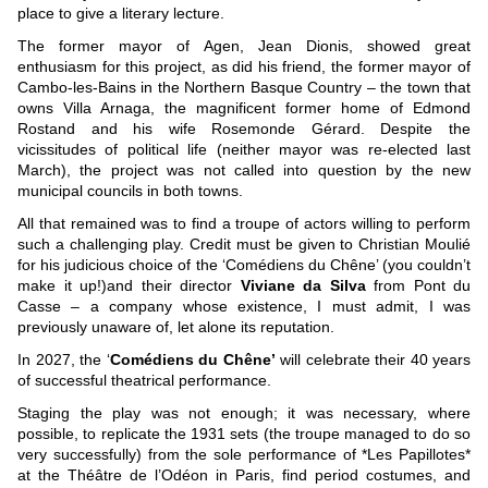
place to give a literary lecture.
The former mayor of Agen, Jean Dionis, showed great
enthusiasm for this project, as did his friend, the former mayor of
Cambo-les-Bains in the Northern Basque Country – the town that
owns Villa Arnaga, the magnificent former home of Edmond
Rostand and his wife Rosemonde Gérard. Despite the
vicissitudes of political life (neither mayor was re-elected last
March), the project was not called into question by the new
municipal councils in both towns.
All that remained was to find a troupe of actors willing to perform
such a challenging play. Credit must be given to Christian Moulié
for his judicious choice of the ‘Comédiens du Chêne’ (you couldn’t
make it up!)and their director
Viviane da Silva
from Pont du
Casse – a company whose existence, I must admit, I was
previously unaware of, let alone its reputation.
In 2027, the ‘
Comédiens du Chêne’
will celebrate their 40 years
of successful theatrical performance.
Staging the play was not enough; it was necessary, where
possible, to replicate the 1931 sets (the troupe managed to do so
very successfully) from the sole performance of *Les Papillotes*
at the Théâtre de l’Odéon in Paris, find period costumes, and