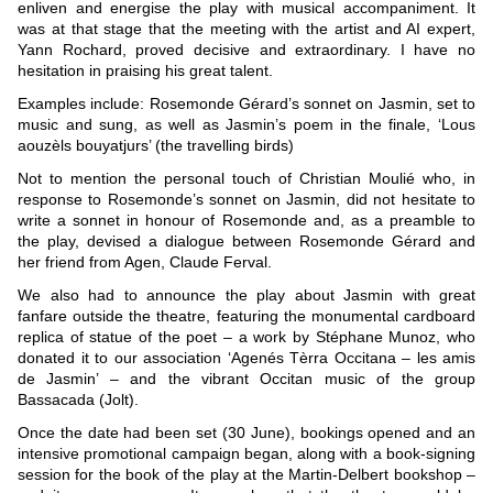
enliven and energise the play with musical accompaniment. It
was at that stage that the meeting with the artist and AI expert,
Yann Rochard, proved decisive and extraordinary. I have no
hesitation in praising his great talent.
Examples include: Rosemonde Gérard’s sonnet on Jasmin, set to
music and sung, as well as Jasmin’s poem in the finale, ‘Lous
aouzèls bouyatjurs’ (the travelling birds)
Not to mention the personal touch of Christian Moulié who, in
response to Rosemonde’s sonnet on Jasmin, did not hesitate to
write a sonnet in honour of Rosemonde and, as a preamble to
the play, devised a dialogue between Rosemonde Gérard and
her friend from Agen, Claude Ferval.
We also had to announce the play about Jasmin with great
fanfare outside the theatre, featuring the monumental cardboard
replica of statue of the poet – a work by Stéphane Munoz, who
donated it to our association ‘Agenés Tèrra Occitana – les amis
de Jasmin’ – and the vibrant Occitan music of the group
Bassacada (Jolt).
Once the date had been set (30 June), bookings opened and an
intensive promotional campaign began, along with a book-signing
session for the book of the play at the Martin-Delbert bookshop –