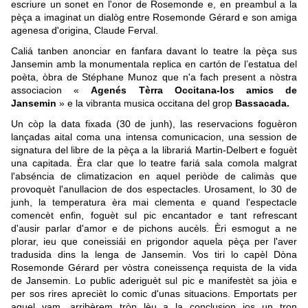
escriure un sonet en l'onor de Rosemonde e, en preambul a la
pèça a imaginat un dialòg entre Rosemonde Gérard e son amiga
agenesa d'origina, Claude Ferval.
Caliá tanben anonciar en fanfara davant lo teatre la pèça sus
Jansemin amb la monumentala replica en cartón de l’estatua del
poèta, òbra de Stéphane Munoz que n'a fach present a nòstra
associacion «
Agenés Tèrra Occitana-los amics de
Jansemin
» e la vibranta musica occitana del grop
Bassacada.
Un còp la data fixada (30 de junh), las reservacions foguèron
lançadas aital coma una intensa comunicacion, una session de
signatura del libre de la pèça a la librariá Martin-Delbert e foguèt
una capitada. Èra clar que lo teatre fariá sala comola malgrat
l'abséncia de climatizacion en aquel periòde de calimàs que
provoquèt l'anullacion de dos espectacles. Urosament, lo 30 de
junh, la temperatura èra mai clementa e quand l'espectacle
comencèt enfin, foguèt sul pic encantador e tant refrescant
d'ausir parlar d'amor e de pichons aucèls. Èri esmogut a ne
plorar, ieu que coneissiái en prigondor aquela pèça per l'aver
tradusida dins la lenga de Jansemin. Vos tiri lo capèl Dòna
Rosemonde Gérard per vòstra coneissença requista de la vida
de Jansemin. Lo public aderiguèt sul pic e manifestèt sa jòia e
per sos rires aprecièt lo comic d'unas situacions. Emportats per
aquel vam, arribèrem tròp lèu a la conclusion jos un tron