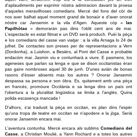
d'aplaudiments per exprimir nòstra admiracion davant la proesa
d'aqueles meravilhoses comedians. Mercé del fons del còr de
nos aver balhat aquel moment grand de bonaür e d'aver onorat
nòstre car Jansemin e la vila d'Agen.
Aqueste còp «
las
Papilhòtas
» demoraràn pas dins l'oblit cent ans de mai.
L'espectacle es estat filmat e un DVD serà produch. Puèi la pèça
e los comedians del casse van viatjar : a la villa Arnaga lo 24 de
julhet. De contactes son preses per de representacions a Vern
(Dordonha), a Luishon, a Besièrs, al Pont del Casse e probable
endacòm mai. Jasmin viu e contunharà a viure. E pasmens, los
ageneses que parlan sa lenga e que se dison occitanistas èran
pas gaire nombroses aquel 30 de junh. D'unes avián de bonas
rasons d'èsser absents mas los autres ? Onorar Jansemin
despassa sa persona e son òbra. Es, quitament amb una pèça
en francés, promòure Occitània e sa lenga dins un país ont
l'obertura a la pluralitat lingüistica se limita a l'anglés. Quina
polida escasença mancada !
D'alhors, s'ai tradusit la pèça en occitan, es plan dins l'espèr
qu'una tropa de teatre en occitan se n'apodere e la j
ò
ga. Seriá
onorar Jansemin encara mai.
L'aventura contunha. Mercé encara als sublims
Comedians del
Casse
, a Christian Moulié, a Yann Rochard e a totes los autres