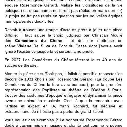
épouse Rosemonde Gérard. Malgré les vicissitudes de la vie
politique (les deux maires ne furent pas réélus en mars dernier)
le projet ne fut pas remis en question par les nouvelles équipes
municipales des deux villes.
Restait à trouver une troupe d’acteurs prêts à jouer une pièce
difficile. Il faut saluer le choix judicieux par Christian Moulié
des
Comédiens du Chêne
et de leur metteuse en
scène
Viviane Da Silva
de Pont du Casse dont j’avoue avoir
ignoré l’existence jusque-là et surtout la notoriété.
En 2027 Les Comédiens du Chêne fêteront leurs 40 ans de
succès de théâtre.
Monter la pièce ne suffisait pas, il fallait si possible respecter les
décors de 1931 choisis par Rosemonde Gérard, (La troupe Les
Comédiens du Chêne le fera avec bonheur), pour la première
représentation des Papillotes au théâtre de l’Odéon à Paris,
trouver des costumes d’époque et égayer et dynamiser la pièce
avec une animation musicale. C’est là que la rencontre avec
l’artiste et expert en IA, Yann Rochard, fut décisive et
extraordinaire. Je n’hésite pas à parler de grand talent.
Vous voulez des exemples ? Le sonnet de Rosemonde Gérard
dédié à Jasmin mis en musique et chanté tout comme le poème