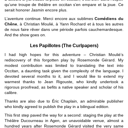
qu’une troupe de théâtre en occitan s’en empare et la joue. Ce
serait honorer Jasmin encore plus.
L’aventure continue. Merci encore aux sublimes
Comédiens du
Chêne
, à Christian Moulié, à Yann Rochard et à tous les autres
de nous faire rêver dans une période parfois cauchemardesque.
And the show goes on.
Les Papillotes (The Curlpapers)
I had high hopes for this adventure – Christian Moulié’s
rediscovery of this forgotten play by Rosemonde Gérard. My
modest contribution was limited to translating the text into
Occitan, a daunting task given the complexity of the language. I
devoted several months to it, and I would like to extend my
warmest thanks to Jean Rigouste, who kindly undertook a
rigorous proofread, as befits a native speaker and scholar of his
calibre.
Thanks are also due to Éric Chaplain, an admirable publisher
who kindly agreed to publish the play in a bilingual edition.
This first step paved the way for a second: staging the play at the
Théâtre Ducourneau in Agen, an unavoidable venue, almost a
hundred years after Rosemonde Gérard visited the very same