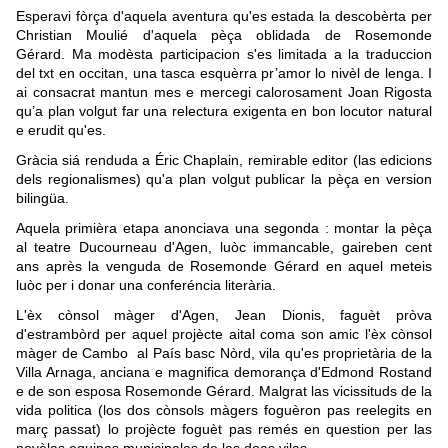
Esperavi fòrça d'aquela aventura qu'es estada la descobèrta per
Christian Moulié d'aquela pèça oblidada de Rosemonde
Gérard.
Ma modèsta participacion s'es limitada a la traduccion
del txt en occitan, una tasca esquèrra pr’amor lo nivèl de lenga. I
ai consacrat mantun mes e mercegi calorosament Joan Rigosta
qu’a plan volgut far una relectura exigenta en bon locutor natural
e erudit qu'es.
Gràcia siá renduda a Éric Chaplain, remirable editor (las edicions
dels regionalismes) qu'a plan volgut publicar la pèça en version
bilingüa.
Aquela primièra etapa anonciava una segonda : montar la pèça
al teatre Ducourneau d'Agen, luòc immancable, gaireben cent
ans après la venguda de Rosemonde Gérard en aquel meteis
luòc per i donar una conferéncia literària.
L'èx cònsol màger d'Agen, Jean Dionis, faguèt pròva
d'estrambòrd per aquel projècte aital coma son amic l'èx cònsol
màger de Cambo al País basc Nòrd, vila qu'es proprietària de la
Villa Arnaga, anciana e magnifica demorança d'Edmond Rostand
e de son esposa Rosemonde Gérard. Malgrat las vicissituds de la
vida politica (los dos cònsols màgers foguèron pas reelegits en
març passat) lo projècte foguèt pas remés en question per las
novèlas equipas municipalas de las doas vilas.