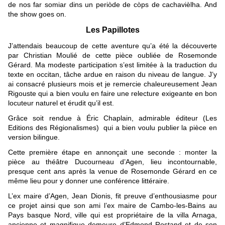
de nos far somiar dins un periòde de còps de cachavièlha. And
the show goes on.
Les Papillotes
J’attendais beaucoup de cette aventure qu’a été la découverte
par Christian Moulié de cette pièce oubliée de Rosemonde
Gérard. Ma modeste participation s’est limitée à la traduction du
texte en occitan, tâche ardue en raison du niveau de langue. J’y
ai consacré plusieurs mois et je remercie chaleureusement Jean
Rigouste qui a bien voulu en faire une relecture exigeante en bon
locuteur naturel et érudit qu’il est.
Grâce soit rendue à
É
ric Chaplain, admirable éditeur (Les
Editions des Régionalismes) qui a bien voulu publier la pièce en
version bilingue.
Cette première étape en annonçait une seconde : monter la
pièce au théâtre Ducourneau d’Agen, lieu incontournable,
presque cent ans après la venue de Rosemonde Gérard en ce
même lieu pour y donner une conférence littéraire.
L’ex maire d’Agen, Jean Dionis, fit preuve d’enthousiasme pour
ce projet ainsi que son ami l’ex maire de Cambo-les-Bains au
Pays basque Nord, ville qui est propriétaire de la villa Arnaga,
ancienne et magnifique demeure d’Edmond Rostand et de son