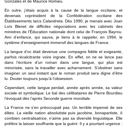
Gonzalés et de Maurice Romieu.
En outre, j’étais acquis à la cause de la langue occitane, et
devenais coprésident de la Confédération occitane des
Établissements laïcs Calandreta. Dès 1990, je menais avec Joan
Loís Blenet de difficiles négociations avec les cabinets des
ministres de l’Éducation nationale dont celui de François Bayrou.
Ami d’enfance, qui sauva, je tiens à le rappeler, en 1994, le
système d’enseignement immersif des langues de France.
La langue d’oc était devenue une compagne fidèle et exigeante,
parfois récalcitrante voire ingrate. En effet, on ne se lance pas
dans l’écriture d’un roman dans une langue, qui plus est
minorisée, sans la travailler avec acharnement. S’obstiner sans
imaginer un seul instant que le roman produit sera digne d’être
lu. Douter toujours jusqu’à l’obsession.
Cependant, cette langue perdait, année après année, sa valeur
sociale et symbolique. Le bal des célibataires de Pierre Bourdieu
l’évoquait dès l’après Seconde guerre mondiale.
La France ne s’en préoccupait pas. Un terrible impensé de ses
élites. La vieille nation absolutiste puis jacobine, bonapartiste, ô
combien centralisatrice, n’aime pas sa diversité linguistique. Elle
préfère la laisser souffrante que la guérir. Il y a pourtant urgence :