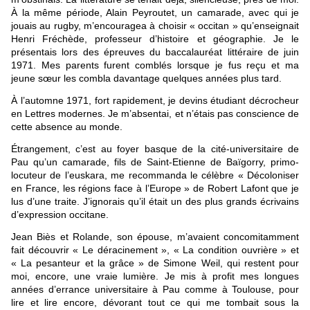
À la même période, Alain Peyroutet, un camarade, avec qui je
jouais au rugby, m’encouragea à choisir « occitan » qu’enseignait
Henri Fréchède, professeur d’histoire et géographie. Je le
présentais lors des épreuves du baccalauréat littéraire de juin
1971. Mes parents furent comblés lorsque je fus reçu et ma
jeune sœur les combla davantage quelques années plus tard.
À l’automne 1971, fort rapidement, je devins étudiant décrocheur
en Lettres modernes. Je m’absentai, et n’étais pas conscience de
cette absence au monde.
Étrangement, c’est au foyer basque de la cité-universitaire de
Pau qu’un camarade, fils de Saint-Etienne de Baïgorry, primo-
locuteur de l’euskara, me recommanda le célèbre « Décoloniser
en France, les régions face à l’Europe » de Robert Lafont que je
lus d’une traite. J’ignorais qu’il était un des plus grands écrivains
d’expression occitane.
Jean Biès et Rolande, son épouse, m’avaient concomitamment
fait découvrir « Le déracinement », « La condition ouvrière » et
« La pesanteur et la grâce » de Simone Weil, qui restent pour
moi, encore, une vraie lumière. Je mis à profit mes longues
années d’errance universitaire à Pau comme à Toulouse, pour
lire et lire encore, dévorant tout ce qui me tombait sous la