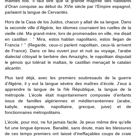
maintes fois. Il faut dire que la grande majorité des habitants
d’Oran conquise au début du XVIe siècle par l’Empire espagnol,
parlaient la langue de Cervantès.
Hors de la Casa de los Juidos, chacun y allait de sa langue. Dans
la seconde ville d’Algérie, les idiomes courraient les ruelles de la
vieille cité. Ma grand-mère, lors de promenades en ville, me disait
en castillan : “ Mira, estos hablan napolitano, estos llegan de
Francia ! ” (Regarde, ceux-ci parlent napolitain, ceux-là arrivent
de France). Dans ce lieu ouvert jour et nuit au voyage, l’arabe
dialectal côtoyait le berbère des Amazighs, le napolitain disputait
le génois qui tolérait le maltais, le castillan menaçait le catalan
alicantin.
Plus tard déjà, avec les premiers soubresauts de la guerre
d’Algérie, il y eut la langue sévère des maîtres d’école. J’eus à
apprendre la langue de la IVe République, la langue de la
métropole. L’école était majoritairement composée d’enfants
issus de familles algériennes et méditerranéennes (arabe,
kabyle, espagnole, napolitaine, grecque, juive) et de
fonctionnaires métropolitains.
L’école, pour moi, ne fut jamais facile. Je peux même dire qu’elle
fut une longue épreuve. Banalité, sans doute, mais les blessures
de ces temps premiers ont laissé d’ineffaçables coups de craie