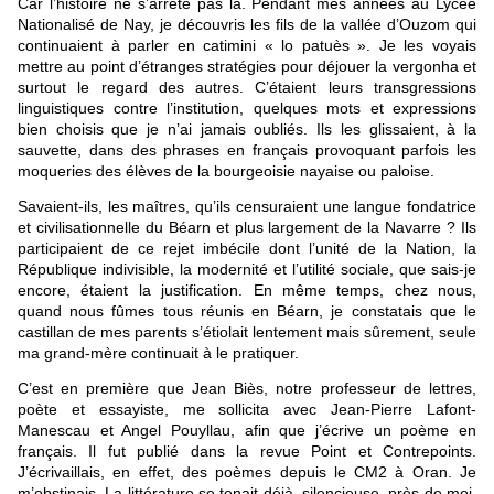
Car l’histoire ne s’arrête pas là. Pendant mes années au Lycée
Nationalisé de Nay, je découvris les fils de la vallée d’Ouzom qui
continuaient à parler en catimini « lo patuès ». Je les voyais
mettre au point d’étranges stratégies pour déjouer la vergonha et
surtout le regard des autres. C’étaient leurs transgressions
linguistiques contre l’institution, quelques mots et expressions
bien choisis que je n’ai jamais oubliés. Ils les glissaient, à la
sauvette, dans des phrases en français provoquant parfois les
moqueries des élèves de la bourgeoisie nayaise ou paloise.
Savaient-ils, les maîtres, qu’ils censuraient une langue fondatrice
et civilisationnelle du Béarn et plus largement de la Navarre ? Ils
participaient de ce rejet imbécile dont l’unité de la Nation, la
République indivisible, la modernité et l’utilité sociale, que sais-je
encore, étaient la justification. En même temps, chez nous,
quand nous fûmes tous réunis en Béarn, je constatais que le
castillan de mes parents s’étiolait lentement mais sûrement, seule
ma grand-mère continuait à le pratiquer.
C’est en première que Jean Biès, notre professeur de lettres,
poète et essayiste, me sollicita avec Jean-Pierre Lafont-
Manescau et Angel Pouyllau, afin que j’écrive un poème en
français. Il fut publié dans la revue Point et Contrepoints.
J’écrivaillais, en effet, des poèmes depuis le CM2 à Oran. Je
m’obstinais. La littérature se tenait déjà, silencieuse, près de moi.