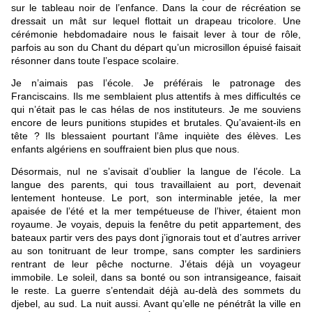
sur le tableau noir de l’enfance. Dans la cour de récréation se
dressait un mât sur lequel flottait un drapeau tricolore. Une
cérémonie hebdomadaire nous le faisait lever à tour de rôle,
parfois au son du Chant du départ qu’un microsillon épuisé faisait
résonner dans toute l’espace scolaire.
Je n’aimais pas l’école. Je préférais le patronage des
Franciscains. Ils me semblaient plus attentifs à mes difficultés ce
qui n’était pas le cas hélas de nos instituteurs. Je me souviens
encore de leurs punitions stupides et brutales. Qu’avaient-ils en
tête ? Ils blessaient pourtant l’âme inquiète des élèves. Les
enfants algériens en souffraient bien plus que nous.
Désormais, nul ne s’avisait d’oublier la langue de l’école. La
langue des parents, qui tous travaillaient au port, devenait
lentement honteuse. Le port, son interminable jetée, la mer
apaisée de l’été et la mer tempétueuse de l’hiver, étaient mon
royaume. Je voyais, depuis la fenêtre du petit appartement, des
bateaux partir vers des pays dont j’ignorais tout et d’autres arriver
au son tonitruant de leur trompe, sans compter les sardiniers
rentrant de leur pêche nocturne. J’étais déjà un voyageur
immobile. Le soleil, dans sa bonté ou son intransigeance, faisait
le reste. La guerre s’entendait déjà au-delà des sommets du
djebel, au sud. La nuit aussi. Avant qu’elle ne pénétrât la ville en