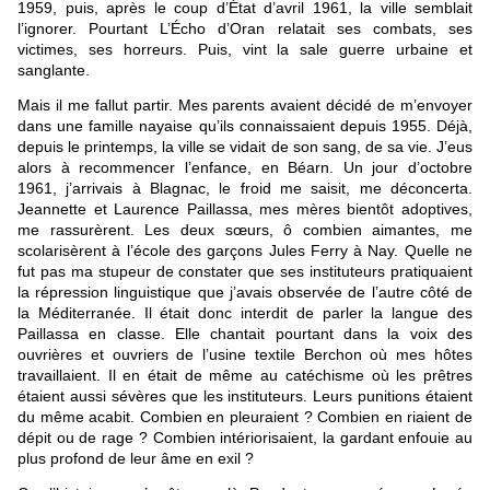
1959, puis, après le coup d’État d’avril 1961, la ville semblait
l’ignorer. Pourtant L’Écho d’Oran relatait ses combats, ses
victimes, ses horreurs. Puis, vint la sale guerre urbaine et
sanglante.
Mais il me fallut partir. Mes parents avaient décidé de m’envoyer
dans une famille nayaise qu’ils connaissaient depuis 1955. Déjà,
depuis le printemps, la ville se vidait de son sang, de sa vie. J’eus
alors à recommencer l’enfance, en Béarn. Un jour d’octobre
1961, j’arrivais à Blagnac, le froid me saisit, me déconcerta.
Jeannette et Laurence Paillassa, mes mères bientôt adoptives,
me rassurèrent. Les deux sœurs, ô combien aimantes, me
scolarisèrent à l’école des garçons Jules Ferry à Nay. Quelle ne
fut pas ma stupeur de constater que ses instituteurs pratiquaient
la répression linguistique que j’avais observée de l’autre côté de
la Méditerranée. Il était donc interdit de parler la langue des
Paillassa en classe. Elle chantait pourtant dans la voix des
ouvrières et ouvriers de l’usine textile Berchon où mes hôtes
travaillaient. Il en était de même au catéchisme où les prêtres
étaient aussi sévères que les instituteurs. Leurs punitions étaient
du même acabit. Combien en pleuraient ? Combien en riaient de
dépit ou de rage ? Combien intériorisaient, la gardant enfouie au
plus profond de leur âme en exil ?