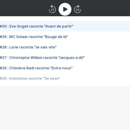
#30 : Eve Angeli raconte "Avant de partir"
#29 : MC Solaar raconte "Bouge de là"
28 : Lorie raconte "Je vais vite"
#27 : Christophe Willem raconte "Jacques a dit"
#26 : Chimène Badi raconte "Entre nous"
#25 : Indochine raconte "3e sexe"
#24 : Zaho raconte "C'est chelou"
#23 : Patrick Bruel raconte "Au café des délices"
#22 : Kyo raconte "Le chemin"
#21 : Nolwenn Leroy raconte "Cassé"