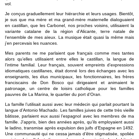
vol.
Je conçus graduellement leur hiérarchie et leurs usages. Bientôt,
je sus que ma mère et ma grand-mère maternelle dialoguaient
en castillan, que les Carbonel, nos proches voisins, utilisaient la
variante catalane de la région d’Alicante, terre natale de
l’ensemble de mes aïeux. La musique était quasi la même mais
j’en percevais les nuances.
Mes parents ne me parlaient que français comme mes tantes
alors qu’elles utilisaient entre elles le castillan, la langue de
l’intime familial. Leur français, souvent empreints d’expressions
idiomatiques castillanes, était donné lors des échanges avec les
enseignants, les élus municipaux, les fonctionnaires, les frères
franciscains de Don Bosco qui dirigeaient et animaient le
patronage, un centre de loisirs catholique pour les familles
pauvres de La Marina, le quartier du port d’Oran.
La famille l’utilisait aussi avec leur médecin qui parlait pourtant la
langue d’Antonio Machado. Les familles juives de cette très vieille
bâtisse, parlaient eux aussi l’espagnol avec les membres de ma
famille. J’appris, bien des années après, qu’ils employaient aussi
le ladino, transmise après expulsion des juifs d’Espagne en 1492.
Une communauté qui ne cessa jamais d’être stigmatisée, spoliée