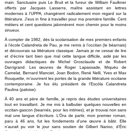
main. Sanctuaire puis Le Bruit et la fureur de William Faulkner
offerts par Jacques Lasserre, maître assistant en lettres
modernes à l’UPPA, changèrent radicalement mon regard sur la
littérature. J’eus in fine à travailler pour ma première famille. Cent
métiers et cent questions jalonnèrent mon chemin pour le moins
sinueux.
À compter de 1982, dès la scolarisation de mes premiers enfants
à l’école Calandreta de Pau, je me remis à l’occitan (le béarnais)
et découvrais sa littérature classique. Jamais je ne cessai de lire
et d’écrire tant bien que mal cette langue difficile, aidé par les
ouvrages didactiques de Michel Grosclaude et de Robert
Darrigrand. Les œuvres de Roger Lapassade, Miquèu de
Camelat, Bernard Manciet, Joan Bodon, René Nelli, Yves et Max
Rouquette, m’ouvrirent les portes de la grande littérature occitane
contemporaine. Je fus élu président de l’Escòla Calandreta
Paulina (paloise).
À 40 ans et père de famille, je repris des études universitaires
tout en travaillant. Je me mis à balbutier quelques nouvelles en
occitan-gascon (bearnés, pour les intimes), et je trouvai non sans
mal une langue d’écriture. L’Òra de partir, mon premier roman,
paru à 46 ans, fut les fondements d’une œuvre à bâtir. Elle
n’aurait pu voir le jour sans soutien de Gilbert Narioo, d’Éric