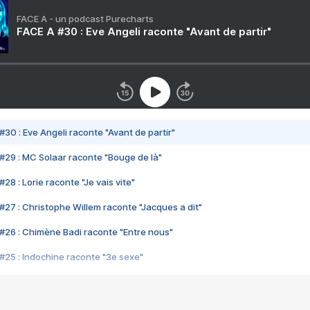
FACE A - un podcast Purecharts
FACE A #30 : Eve Angeli raconte "Avant de partir"
#30 : Eve Angeli raconte "Avant de partir"
#29 : MC Solaar raconte "Bouge de là"
28 : Lorie raconte "Je vais vite"
#27 : Christophe Willem raconte "Jacques a dit"
#26 : Chimène Badi raconte "Entre nous"
#25 : Indochine raconte "3e sexe"
#24 : Zaho raconte "C'est chelou"
#23 : Patrick Bruel raconte "Au café des délices"