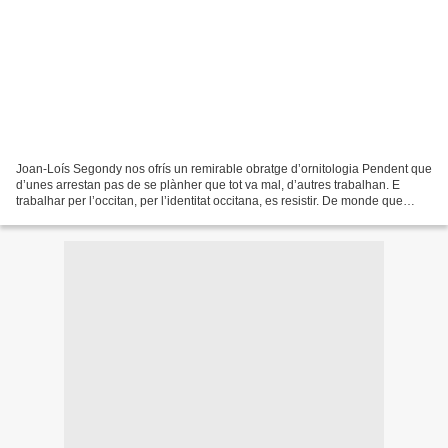
Joan-Loís Segondy nos ofrís un remirable obratge d’ornitologia Pendent que
d’unes arrestan pas de se plànher que tot va mal, d’autres trabalhan. E
trabalhar per l’occitan, per l’identitat occitana, es resistir. De monde que
trabalhan en occitan n’i a...